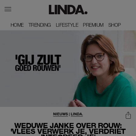
HOME
HOME
TRENDING
TRENDING
LIFESTYLE
LIFESTYLE
PREMIUM
PREMIUM
SHOP
SHOP
NIEUWS
|
LINDA.
WEDUWE JANKE OVER ROUW:
'VLEES VERWERK JE, VERDRIET