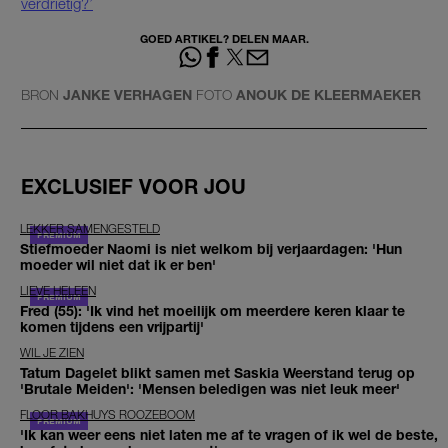
verdrietig?’
GOED ARTIKEL? DELEN MAAR.
BRON
JANKE VERHAGEN
FOTO
ANOUK DE KLEERMAEKER
EXCLUSIEF VOOR JOU
LEKKER SAMENGESTELD
Stiefmoeder Naomi is niet welkom bij verjaardagen: 'Hun
moeder wil niet dat ik er ben'
LIEVE HELEEN
Fred (55): 'Ik vind het moeilijk om meerdere keren klaar te
komen tijdens een vrijpartij'
WIL JE ZIEN
Tatum Dagelet blikt samen met Saskia Weerstand terug op
'Brutale Meiden': 'Mensen beledigen was niet leuk meer'
FLOOR BAKHUYS ROOZEBOOM
'Ik kan weer eens niet laten me af te vragen of ik wel de beste,