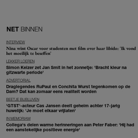
NET
BINNEN
INTERVIEW
Nina wint Oscar voor studenten met film over haar libido: 'Ik vond
het moeilijk te beseffen'
LEKKER LOEREN
Simon Keizer zet Jan Smit in het zonnetje: 'Bracht kleur na
gitzwarte periode'
ADVERTORIAL
Draglegendes RuPaul en Conchita Wurst tegenkomen op de
Dam? Dat kan zomaar eens realiteit worden
BEETJE BIJBLIJVEN
'GTST'-acteur Cas Jansen deelt geheim achter 17-jarig
huwelijk: 'Je moet elkaar vrijlaten'
IN MEMORIAM
Collega's delen warme herinneringen aan Peter Faber: 'Hij had
een aanstekelijke positieve energie'