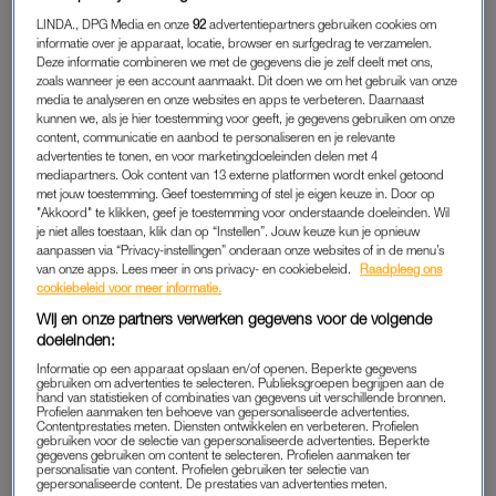
kijk op dat hele rouwen. Tegen mijn casemanager van
LINDA., DPG Media en onze
92
advertentiepartners gebruiken cookies om
informatie over je apparaat, locatie, browser en surfgedrag te verzamelen.
Slachtofferhulp Nederland sprak ik uiterst zelfverzekerd: “Ik
Deze informatie combineren we met de gegevens die je zelf deelt met ons,
had dus bedacht dat het handig is, om als eerste aan de slag
zoals wanneer je een account aanmaakt. Dit doen we om het gebruik van onze
media te analyseren en onze websites en apps te verbeteren. Daarnaast
te gaan met mijn eerste laag van rouw bij een rouwcoach of
kunnen we, als je hier toestemming voor geeft, je gegevens gebruiken om onze
psycholoog. Als die laag weg is, kan ik naar een
content, communicatie en aanbod te personaliseren en je relevante
traumapsycholoog. Als die dan klaar is, ben ik veel beter in
advertenties te tonen, en voor marketingdoeleinden delen met 4
mediapartners. Ook content van 13 externe platformen wordt enkel getoond
staat om mijn laatste stuk rouw op te pakken met die eerste
met jouw toestemming. Geef toestemming of stel je eigen keuze in. Door op
knakker. Dus als jij nou mij wat namen en nummers geeft, dan
"Akkoord" te klikken, geef je toestemming voor onderstaande doeleinden. Wil
je niet alles toestaan, klik dan op “Instellen”. Jouw keuze kun je opnieuw
ga ik aan de slag. En dan ben ik met een week of twaalf wel
aanpassen via “Privacy-instellingen” onderaan onze websites of in de menu’s
weer op de rit.”
van onze apps. Lees meer in ons privacy- en cookiebeleid.
Raadpleeg ons
cookiebeleid voor meer informatie.
Wij en onze partners verwerken gegevens voor de volgende
STAPPENPLAN
doeleinden:
Tada. En dan zou ik weer gewoon de oude zijn en leefden we
Informatie op een apparaat opslaan en/of openen. Beperkte gegevens
gebruiken om advertenties te selecteren. Publieksgroepen begrijpen aan de
nog lang en gelukkig. Om bovenstaande uitspraak kracht bij te
hand van statistieken of combinaties van gegevens uit verschillende bronnen.
Profielen aanmaken ten behoeve van gepersonaliseerde advertenties.
zetten, had ik me al helemaal ingelezen in de vijf fases van
Contentprestaties meten. Diensten ontwikkelen en verbeteren. Profielen
gebruiken voor de selectie van gepersonaliseerde advertenties. Beperkte
rouw en was ik driftig op zoek gegaan naar een stappenplan.
gegevens gebruiken om content te selecteren. Profielen aanmaken ter
personalisatie van content. Profielen gebruiken ter selectie van
Stap 1 tot en met 374: en klaar. Heerlijk overzichtelijk leek me
gepersonaliseerde content. De prestaties van advertenties meten.