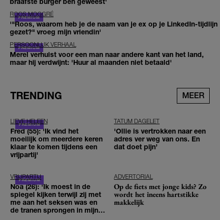
braafste burger ben geweest'
ROOS MOGGRÉ
'"Roos, waarom heb je de naam van je ex op je LinkedIn-tijdlijn
gezet?" vroeg mijn vriendin'
PERSOONLIJK VERHAAL
Merel verhuist voor een man naar andere kant van het land,
maar hij verdwijnt: 'Huur al maanden niet betaald'
TRENDING
MEER
LIEVE HELEEN
TATUM DAGELET
Fred (55): 'Ik vind het
'Ollie is vertrokken naar een
moeilijk om meerdere keren
adres ver weg van ons. En
klaar te komen tijdens een
dat doet pijn’
vrijpartij'
VRIJPARTIJ
ADVERTORIAL
Op de fiets met jonge kids? Zo
Noa (26): 'Ik moest in de
wordt het ineens hartstikke
spiegel kijken terwijl zij met
makkelijk
me aan het seksen was en
de tranen sprongen in mijn
ogen'