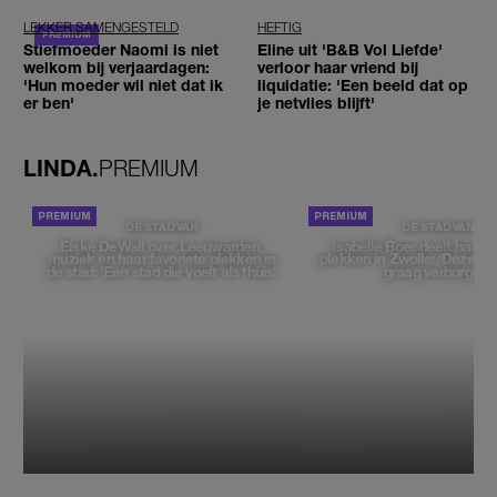
LEKKER SAMENGESTELD
HEFTIG
Stiefmoeder Naomi is niet
Eline uit 'B&B Vol Liefde'
welkom bij verjaardagen:
verloor haar vriend bij
'Hun moeder wil niet dat ik
liquidatie: 'Een beeld dat op
er ben'
je netvlies blijft'
LINDA.
PREMIUM
DE STAD VAN
DE STAD VAN
Elske DeWall over Leeuwarden,
Isabelle Boer deelt haar f
muziek en haar favoriete plekken in
plekken in Zwolle: 'Deze pl
de stad: 'Een stad die voelt als thuis'
graag verborgen'