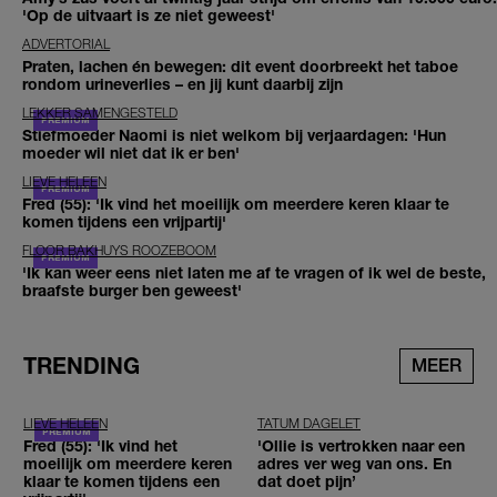
'Op de uitvaart is ze niet geweest'
ADVERTORIAL
Praten, lachen én bewegen: dit event doorbreekt het taboe
rondom urineverlies – en jij kunt daarbij zijn
LEKKER SAMENGESTELD
Stiefmoeder Naomi is niet welkom bij verjaardagen: 'Hun
moeder wil niet dat ik er ben'
LIEVE HELEEN
Fred (55): 'Ik vind het moeilijk om meerdere keren klaar te
komen tijdens een vrijpartij'
FLOOR BAKHUYS ROOZEBOOM
'Ik kan weer eens niet laten me af te vragen of ik wel de beste,
braafste burger ben geweest'
TRENDING
MEER
LIEVE HELEEN
TATUM DAGELET
Fred (55): 'Ik vind het
'Ollie is vertrokken naar een
moeilijk om meerdere keren
adres ver weg van ons. En
klaar te komen tijdens een
dat doet pijn’