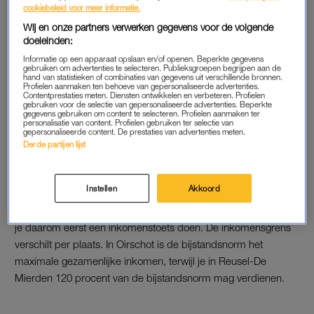
cookiebeleid voor meer informatie.
De gemiddelde wachttijd voor een gratis huwelijk is 79 dagen.
Wij en onze partners verwerken gegevens voor de volgende
In steden als Haarlem, Eindhoven en Utrecht moeten
doeleinden:
bruidsparen zelfs negen maanden geduld hebben.
Informatie op een apparaat opslaan en/of openen. Beperkte gegevens
Gemeenten met meer dan tienduizend inwoners zijn volgens
gebruiken om advertenties te selecteren. Publieksgroepen begrijpen aan de
hand van statistieken of combinaties van gegevens uit verschillende bronnen.
de site verplicht twee gratis huwelijksmomenten te reserveren.
Profielen aanmaken ten behoeve van gepersonaliseerde advertenties.
Contentprestaties meten. Diensten ontwikkelen en verbeteren. Profielen
gebruiken voor de selectie van gepersonaliseerde advertenties. Beperkte
Lees ook
gegevens gebruiken om content te selecteren. Profielen aanmaken ter
personalisatie van content. Profielen gebruiken ter selectie van
Lezersdilemma: ‘Ik ben de minnares van een getrouwde man’
gepersonaliseerde content. De prestaties van advertenties meten.
Derde partijen lijst
LAAG INKOMEN
Instellen
Akkoord
Sommige gemeenten reserven het gratis huwelijk voor mensen
met een laag inkomen. In ten minste negen gemeenten moet
je daarom eerst een inkomenstoets doen. De inkomensgrens
verschilt per plaats. In Oirschot is de bijstandsnorm het
maximale gezamenlijke inkomen, terwijl je in Reusel-De
Mierden 120 procent van de bijstandsnorm mag verdienen.