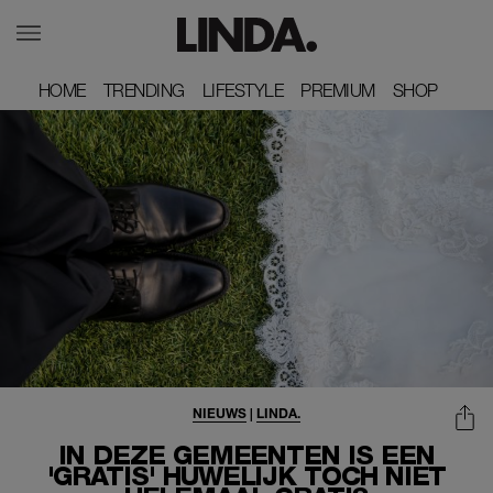
HOME
HOME
TRENDING
TRENDING
LIFESTYLE
LIFESTYLE
PREMIUM
PREMIUM
SHOP
SHOP
NIEUWS
|
LINDA.
IN DEZE GEMEENTEN IS EEN
'GRATIS' HUWELIJK TOCH NIET