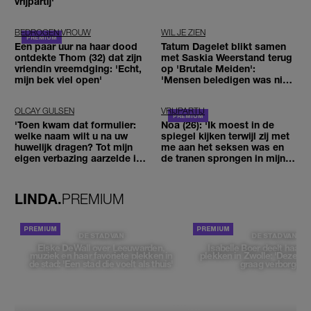
vrijpartij'
BEDROGEN VROUW
WIL JE ZIEN
Een paar uur na haar dood
Tatum Dagelet blikt samen
ontdekte Thom (32) dat zijn
met Saskia Weerstand terug
vriendin vreemdging: 'Echt,
op 'Brutale Meiden':
mijn bek viel open'
'Mensen beledigen was niet
leuk meer'
OLCAY GULSEN
VRIJPARTIJ
'Toen kwam dat formulier:
Noa (26): 'Ik moest in de
welke naam wilt u na uw
spiegel kijken terwijl zij met
huwelijk dragen? Tot mijn
me aan het seksen was en
eigen verbazing aarzelde ik
de tranen sprongen in mijn
geen moment'
ogen'
LINDA.
PREMIUM
DE STAD VAN
DE STAD VAN
Elske DeWall over Leeuwarden,
Isabelle Boer deelt haar f
muziek en haar favoriete plekken in
plekken in Zwolle: 'Deze pl
de stad: 'Een stad die voelt als thuis'
graag verborgen'