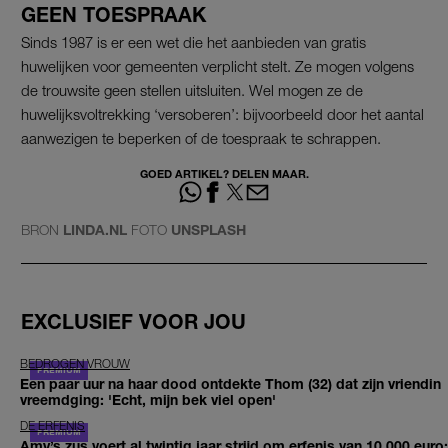
GEEN TOESPRAAK
Sinds 1987 is er een wet die het aanbieden van gratis
huwelijken voor gemeenten verplicht stelt. Ze mogen volgens
de trouwsite geen stellen uitsluiten. Wel mogen ze de
huwelijksvoltrekking ‘versoberen’: bijvoorbeeld door het aantal
aanwezigen te beperken of de toespraak te schrappen.
GOED ARTIKEL? DELEN MAAR.
BRON
LINDA.NL
FOTO
UNSPLASH
EXCLUSIEF VOOR JOU
BEDROGEN VROUW
Een paar uur na haar dood ontdekte Thom (32) dat zijn vriendin
vreemdging: 'Echt, mijn bek viel open'
DE ERFENIS
Amy’s zus voert al twintig jaar strijd om erfenis van 10.000 euro: