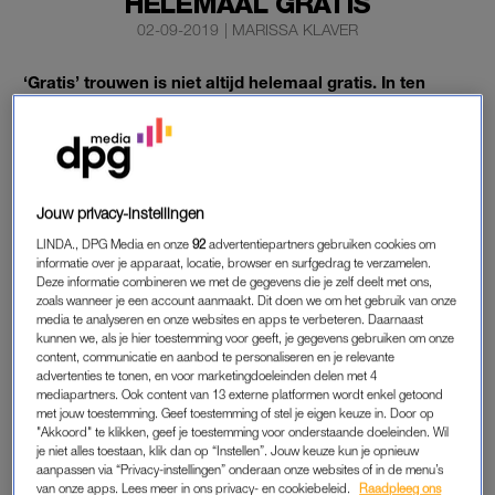
HELEMAAL GRATIS
02-09-2019
|
MARISSA KLAVER
‘Gratis’ trouwen is niet altijd helemaal gratis. In ten
minste vijf gemeenten moet je voor een kosteloos
huwelijk toch nog de portemonnee trekken.
Dat blijkt uit onderzoek van
ThePerfectWedding.nl
.
Jouw privacy-instellingen
LINDA., DPG Media en onze
92
advertentiepartners gebruiken cookies om
informatie over je apparaat, locatie, browser en surfgedrag te verzamelen.
EIGEN INWONERS
Deze informatie combineren we met de gegevens die je zelf deelt met ons,
zoals wanneer je een account aanmaakt. Dit doen we om het gebruik van onze
In Bergen op Zoom, Halderberge, Duiven, Gorinchem en
media te analyseren en onze websites en apps te verbeteren. Daarnaast
Westervoort betalen stellen nog tussen de 23,75 en 97, 65
kunnen we, als je hier toestemming voor geeft, je gegevens gebruiken om onze
euro aan verplichte administratiekosten of ondertrouw voor
content, communicatie en aanbod te personaliseren en je relevante
advertenties te tonen, en voor marketingdoeleinden delen met 4
een gratis huwelijk. En in bijna de helft van alle 355 gemeenten
mediapartners. Ook content van 13 externe platformen wordt enkel getoond
kunnen alleen de eigen inwoners kosteloos trouwen.
met jouw toestemming. Geef toestemming of stel je eigen keuze in. Door op
"Akkoord" te klikken, geef je toestemming voor onderstaande doeleinden. Wil
je niet alles toestaan, klik dan op “Instellen”. Jouw keuze kun je opnieuw
aanpassen via “Privacy-instellingen” onderaan onze websites of in de menu’s
WACHTTIJD
van onze apps. Lees meer in ons privacy- en cookiebeleid.
Raadpleeg ons