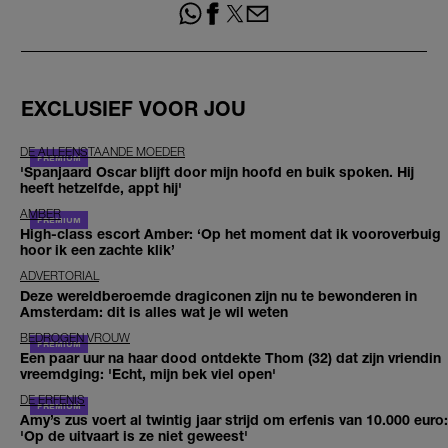
EXCLUSIEF VOOR JOU
DE ALLEENSTAANDE MOEDER
'Spanjaard Oscar blijft door mijn hoofd en buik spoken. Hij
heeft hetzelfde, appt hij'
AMBER
High-class escort Amber: ‘Op het moment dat ik vooroverbuig
hoor ik een zachte klik’
ADVERTORIAL
Deze wereldberoemde dragiconen zijn nu te bewonderen in
Amsterdam: dit is alles wat je wil weten
BEDROGEN VROUW
Een paar uur na haar dood ontdekte Thom (32) dat zijn vriendin
vreemdging: 'Echt, mijn bek viel open'
DE ERFENIS
Amy’s zus voert al twintig jaar strijd om erfenis van 10.000 euro:
'Op de uitvaart is ze niet geweest'