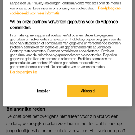
aanpassen via “Privacy-instellingen” onderaan onze websites of in de menu’s
urenlang spinnen.
van onze apps. Lees meer in ons privacy- en cookiebeleid.
Raadpleeg ons
cookiebeleid voor meer informatie.
En dat heeft z’n vruchten afgeworpen:
Wij en onze partners verwerken gegevens voor de volgende
doeleinden:
https://www.instagram.com/p/BaNkffJFFR0/
Informatie op een apparaat opslaan en/of openen. Beperkte gegevens
gebruiken om advertenties te selecteren. Publieksgroepen begrijpen aan de
hand van statistieken of combinaties van gegevens uit verschillende bronnen.
Profielen aanmaken ten behoeve van gepersonaliseerde advertenties.
Gordon Ramsay dropped 60 pounds to keep
Contentprestaties meten. Diensten ontwikkelen en verbeteren. Profielen
gebruiken voor de selectie van gepersonaliseerde advertenties. Beperkte
his wife from leaving him
gegevens gebruiken om content te selecteren. Profielen aanmaken ter
personalisatie van content. Profielen gebruiken ter selectie van
https://t.co/5b6pe3yb2J
gepersonaliseerde content. De prestaties van advertenties meten.
pic.twitter.com/r89xxGqRk8
Derde partijen lijst
— New York Post (@nypost)
January 30, 2018
Instellen
Akkoord
Belangrijke reden
De chef doet het overigens niet alléén voor z’n vrouw: een
andere, belangrijke reden voor hem is het feit dat hij niet op
jonge leeftijd wil sterven, net als zijn vader. Hij overleed op 53-