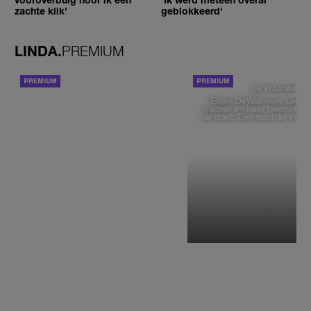
zachte klik’
geblokkeerd'
LINDA.
PREMIUM
ACHTERGROND
DE STAD VAN
Elske DeWall over Leeu
muziek en haar favoriete p
de stad: 'Een stad die voelt 