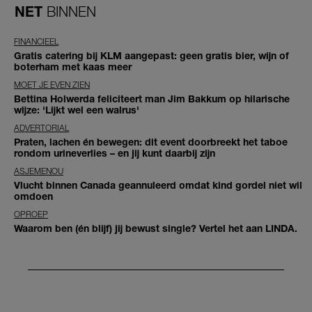
NET
BINNEN
FINANCIEEL
Gratis catering bij KLM aangepast: geen gratis bier, wijn of
boterham met kaas meer
MOET JE EVEN ZIEN
Bettina Holwerda feliciteert man Jim Bakkum op hilarische
wijze: 'Lijkt wel een walrus'
ADVERTORIAL
Praten, lachen én bewegen: dit event doorbreekt het taboe
rondom urineverlies – en jij kunt daarbij zijn
ASJEMENOU
Vlucht binnen Canada geannuleerd omdat kind gordel niet wil
omdoen
OPROEP
Waarom ben (én blijf) jij bewust single? Vertel het aan LINDA.