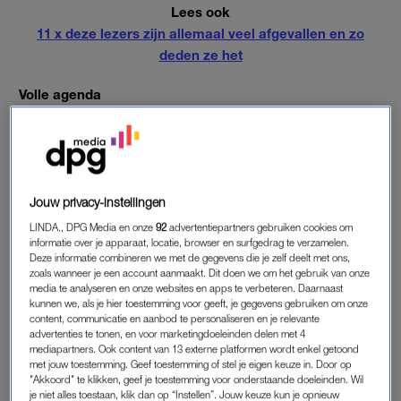
Lees ook
11 x deze lezers zijn allemaal veel afgevallen en zo
deden ze het
Volle agenda
“Ik keek naar foto’s van mezelf en dacht: hoe kan zij bij me
blijven?”, zegt hij tegen
Daily Mail
. “Ik had overgewicht en
woog 118 kilo”, zegt de chef, die bekend staat om zijn
gemopper en gescheld. “Tana was niet onder de indruk van
hoe ik eruit zag.” Toen hij door een bomvolle agenda, inclusief
Jouw privacy-instellingen
televisieshows en een restaurant met drie Michelin-sterren,
LINDA., DPG Media en onze
92
advertentiepartners gebruiken cookies om
nauwelijks tijd meer voor zichzelf had, besloot hij het roer om
informatie over je apparaat, locatie, browser en surfgedrag te verzamelen.
Deze informatie combineren we met de gegevens die je zelf deelt met ons,
te gooien.
zoals wanneer je een account aanmaakt. Dit doen we om het gebruik van onze
media te analyseren en onze websites en apps te verbeteren. Daarnaast
Als een militair
kunnen we, als je hier toestemming voor geeft, je gegevens gebruiken om onze
content, communicatie en aanbod te personaliseren en je relevante
Ramsey besloot te reageren op een mail die hij had gekregen
advertenties te tonen, en voor marketingdoeleinden delen met 4
van Will Usher, een voormalig leger officier en triatlon-
mediapartners. Ook content van 13 externe platformen wordt enkel getoond
met jouw toestemming. Geef toestemming of stel je eigen keuze in. Door op
kampioen. Usher zette een trainingsschema uit op militair
"Akkoord" te klikken, geef je toestemming voor onderstaande doeleinden. Wil
niveau: Ramsey moest lange afstanden zwemmen, roeien en
je niet alles toestaan, klik dan op “Instellen”. Jouw keuze kun je opnieuw