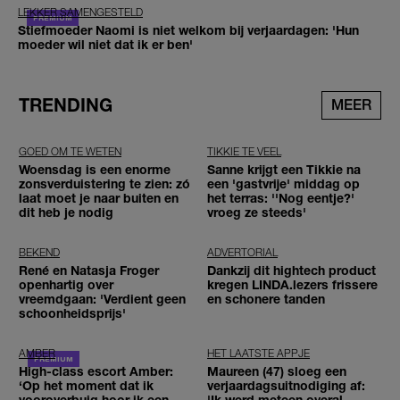
LEKKER SAMENGESTELD
Stiefmoeder Naomi is niet welkom bij verjaardagen: 'Hun
moeder wil niet dat ik er ben'
TRENDING
MEER
GOED OM TE WETEN
TIKKIE TE VEEL
Woensdag is een enorme
Sanne krijgt een Tikkie na
zonsverduistering te zien: zó
een 'gastvrije' middag op
laat moet je naar buiten en
het terras: ''Nog eentje?'
dit heb je nodig
vroeg ze steeds'
BEKEND
ADVERTORIAL
René en Natasja Froger
Dankzij dit hightech product
openhartig over
kregen LINDA.lezers frissere
vreemdgaan: 'Verdient geen
en schonere tanden
schoonheidsprijs'
AMBER
HET LAATSTE APPJE
High-class escort Amber:
Maureen (47) sloeg een
‘Op het moment dat ik
verjaardagsuitnodiging af:
vooroverbuig hoor ik een
'Ik werd meteen overal