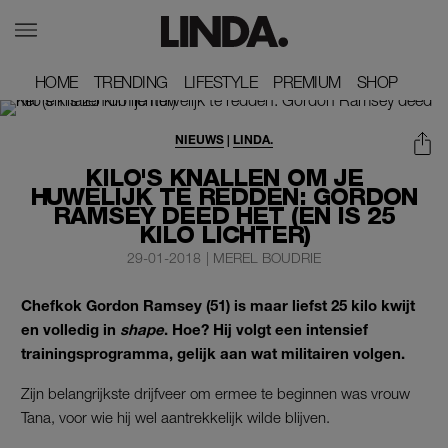
HOME
HOME
TRENDING
TRENDING
LIFESTYLE
LIFESTYLE
PREMIUM
PREMIUM
SHOP
SHOP
NIEUWS
|
LINDA.
KILO'S KNALLEN OM JE
HUWELIJK TE REDDEN: GORDON
RAMSEY DEED HET (EN IS 25
KILO LICHTER)
29-01-2018
|
MEREL BOUDRIE
Chefkok Gordon Ramsey (51) is maar liefst 25 kilo kwijt
en volledig in
shape
. Hoe? Hij volgt een intensief
trainingsprogramma, gelijk aan wat militairen volgen.
Zijn belangrijkste drijfveer om ermee te beginnen was vrouw
Tana, voor wie hij wel aantrekkelijk wilde blijven.