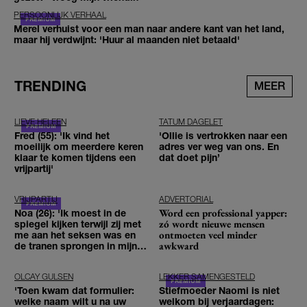
PERSOONLIJK VERHAAL
Merel verhuist voor een man naar andere kant van het land,
maar hij verdwijnt: 'Huur al maanden niet betaald'
TRENDING
MEER
LIEVE HELEEN
TATUM DAGELET
Fred (55): 'Ik vind het
'Ollie is vertrokken naar een
moeilijk om meerdere keren
adres ver weg van ons. En
klaar te komen tijdens een
dat doet pijn’
vrijpartij'
VRIJPARTIJ
ADVERTORIAL
Word een professional yapper:
Noa (26): 'Ik moest in de
zó wordt nieuwe mensen
spiegel kijken terwijl zij met
ontmoeten veel minder
me aan het seksen was en
awkward
de tranen sprongen in mijn
ogen'
OLCAY GULSEN
LEKKER SAMENGESTELD
'Toen kwam dat formulier:
Stiefmoeder Naomi is niet
welke naam wilt u na uw
welkom bij verjaardagen: