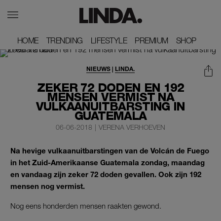
HOME
HOME
TRENDING
TRENDING
LIFESTYLE
LIFESTYLE
PREMIUM
PREMIUM
SHOP
SHOP
NIEUWS
|
LINDA.
ZEKER 72 DODEN EN 192
MENSEN VERMIST NA
VULKAANUITBARSTING IN
GUATEMALA
06-06-2018
|
VERENA VERHOEVEN
Na hevige vulkaanuitbarstingen van de Volcán de Fuego
in het Zuid-Amerikaanse Guatemala zondag, maandag
en vandaag zijn zeker 72 doden gevallen. Ook zijn 192
mensen nog vermist.
Nog eens honderden mensen raakten gewond.