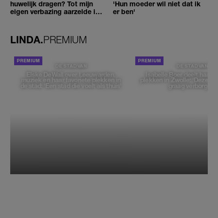
huwelijk dragen? Tot mijn
'Hun moeder wil niet dat ik
eigen verbazing aarzelde ik
er ben'
geen moment'
LINDA.
PREMIUM
DE STAD VAN
DE STAD VAN
Elske DeWall over Leeuwarden,
Isabelle Boer deelt haar f
muziek en haar favoriete plekken in
plekken in Zwolle: 'Deze pl
de stad: 'Een stad die voelt als thuis'
graag verborgen'