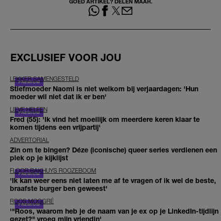
GOED ARTIKEL? DELEN MAAR.
EXCLUSIEF VOOR JOU
LEKKER SAMENGESTELD
Stiefmoeder Naomi is niet welkom bij verjaardagen: 'Hun
moeder wil niet dat ik er ben'
LIEVE HELEEN
Fred (55): 'Ik vind het moeilijk om meerdere keren klaar te
komen tijdens een vrijpartij'
ADVERTORIAL
Zin om te bingen? Déze (iconische) queer series verdienen een
plek op je kijklijst
FLOOR BAKHUYS ROOZEBOOM
'Ik kan weer eens niet laten me af te vragen of ik wel de beste,
braafste burger ben geweest'
ROOS MOGGRÉ
'"Roos, waarom heb je de naam van je ex op je LinkedIn-tijdlijn
gezet?" vroeg mijn vriendin'