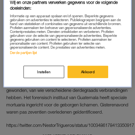
Wij en onze partners verwerken gegevens voor de volgende
van het Guatemalteeks Instituut voor Vulkanologie liet
doeleinden:
vanochtend nog weten ervan uit te gaan dat de energie van de
Informatie op een apparaat opslaan en/of openen. Beperkte gegevens
vulkaan zou afnemen. Toch vond vandaag een derde
gebruiken om advertenties te selecteren. Publieksgroepen begrijpen aan de
hand van statistieken of combinaties van gegevens uit verschillende bronnen.
uitbarsting plaats.
Profielen aanmaken ten behoeve van gepersonaliseerde advertenties.
Contentprestaties meten. Diensten ontwikkelen en verbeteren. Profielen
gebruiken voor de selectie van gepersonaliseerde advertenties. Beperkte
gegevens gebruiken om content te selecteren. Profielen aanmaken ter
personalisatie van content. Profielen gebruiken ter selectie van
REDDINGSWERKERS
gepersonaliseerde content. De prestaties van advertenties meten.
Derde partijen lijst
De reddingsdiensten gaan volgens de instanties door met het
zoeken naar slachtoffers. Brandweerlieden hebben in huizen
op de flanken van de berg hele families gevonden die om het
Instellen
Akkoord
leven zijn gekomen. In de ziekenhuizen in
Guatemala
-Stad en
Escuintla vechten artsen voor het leven van honderden
gewonden, van wie verscheidene derdegraads verbrandingen
hebben. Het forensisch instituut van
Guatemala
heeft speciale
mortuaria ingericht voor de geborgen lichamen. Gisterenavond
waren pas zeventien overledenen geïdentificeerd.
https://twitter.com/NestorTrigueros/status/1003486178413350917