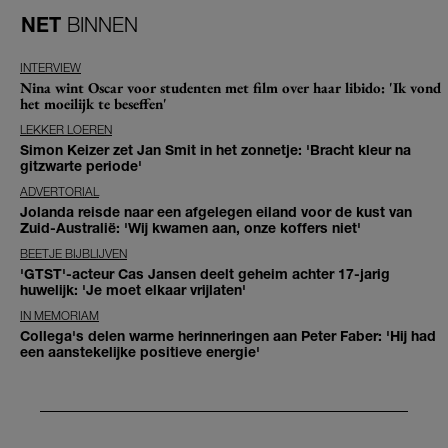
NET
BINNEN
INTERVIEW
Nina wint Oscar voor studenten met film over haar libido: 'Ik vond
het moeilijk te beseffen'
LEKKER LOEREN
Simon Keizer zet Jan Smit in het zonnetje: 'Bracht kleur na
gitzwarte periode'
ADVERTORIAL
Jolanda reisde naar een afgelegen eiland voor de kust van
Zuid-Australië: 'Wij kwamen aan, onze koffers niet'
BEETJE BIJBLIJVEN
'GTST'-acteur Cas Jansen deelt geheim achter 17-jarig
huwelijk: 'Je moet elkaar vrijlaten'
IN MEMORIAM
Collega's delen warme herinneringen aan Peter Faber: 'Hij had
een aanstekelijke positieve energie'