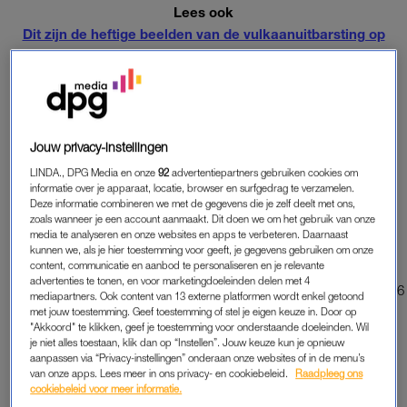
Lees ook
Dit zijn de heftige beelden van de vulkaanuitbarsting op
Hawaii
UITBARSTING
De vulkaan spuwde zondag een kilometershoge wolk van as
Jouw privacy-instellingen
en rook uit. Ook stroomde er lava naar beneden. Meer dan
LINDA., DPG Media en onze
92
advertentiepartners gebruiken cookies om
drieduizend mensen uit de omgeving sloegen op de vlucht en
informatie over je apparaat, locatie, browser en surfgedrag te verzamelen.
Deze informatie combineren we met de gegevens die je zelf deelt met ons,
het internationale vliegveld van
Guatemala
werd gesloten. In
zoals wanneer je een account aanmaakt. Dit doen we om het gebruik van onze
de nabijgelegen dorpjes San Pedro Yepocapa en Sangre de
media te analyseren en onze websites en apps te verbeteren. Daarnaast
Cristo werden huizen en auto’s bedolven onder as.
kunnen we, als je hier toestemming voor geeft, je gegevens gebruiken om onze
content, communicatie en aanbod te personaliseren en je relevante
advertenties te tonen, en voor marketingdoeleinden delen met 4
https://twitter.com/NestorTrigueros/status/1003446156507131906
mediapartners. Ook content van 13 externe platformen wordt enkel getoond
met jouw toestemming. Geef toestemming of stel je eigen keuze in. Door op
"Akkoord" te klikken, geef je toestemming voor onderstaande doeleinden. Wil
je niet alles toestaan, klik dan op “Instellen”. Jouw keuze kun je opnieuw
NOG STEEDS GEVAARLIJK
aanpassen via “Privacy-instellingen” onderaan onze websites of in de menu’s
Ook maandag was er een uitbarsting van de vulkaan, deze
van onze apps. Lees meer in ons privacy- en cookiebeleid.
Raadpleeg ons
cookiebeleid voor meer informatie.
was minder intens dan de eerste een dag ervoor. De directeur