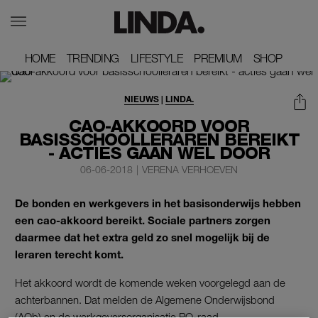
HOME
HOME
TRENDING
TRENDING
LIFESTYLE
LIFESTYLE
PREMIUM
PREMIUM
SHOP
SHOP
NIEUWS
|
LINDA.
CAO-AKKOORD VOOR
BASISSCHOOLLERAREN BEREIKT
- ACTIES GAAN WEL DOOR
06-06-2018
|
VERENA VERHOEVEN
De bonden en werkgevers in het basisonderwijs hebben
een cao-akkoord bereikt. Sociale partners zorgen
daarmee dat het extra geld zo snel mogelijk bij de
leraren terecht komt.
Het akkoord wordt de komende weken voorgelegd aan de
achterbannen. Dat melden de Algemene Onderwijsbond
(AOb) en de werkgeversorganisatie PO-raad.