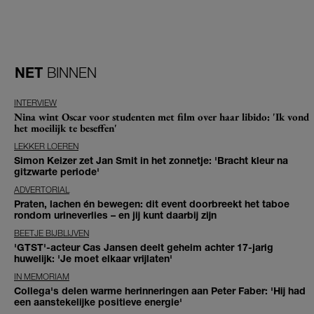
NET
BINNEN
INTERVIEW
Nina wint Oscar voor studenten met film over haar libido: 'Ik vond
het moeilijk te beseffen'
LEKKER LOEREN
Simon Keizer zet Jan Smit in het zonnetje: 'Bracht kleur na
gitzwarte periode'
ADVERTORIAL
Praten, lachen én bewegen: dit event doorbreekt het taboe
rondom urineverlies – en jij kunt daarbij zijn
BEETJE BIJBLIJVEN
'GTST'-acteur Cas Jansen deelt geheim achter 17-jarig
huwelijk: 'Je moet elkaar vrijlaten'
IN MEMORIAM
Collega's delen warme herinneringen aan Peter Faber: 'Hij had
een aanstekelijke positieve energie'