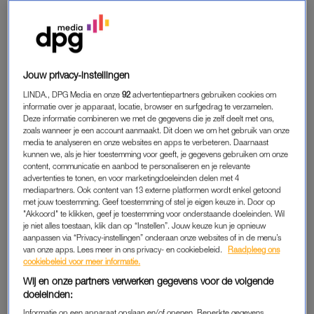
Lees ook
Duizenden basisschoolleraren onderbetaald ondanks
afspraken
Jouw privacy-instellingen
LINDA., DPG Media en onze
92
advertentiepartners gebruiken cookies om
AKKOORD
informatie over je apparaat, locatie, browser en surfgedrag te verzamelen.
Deze informatie combineren we met de gegevens die je zelf deelt met ons,
Onder druk van de acties is 270 miljoen euro extra
zoals wanneer je een account aanmaakt. Dit doen we om het gebruik van onze
media te analyseren en onze websites en apps te verbeteren. Daarnaast
beschikbaar gesteld voor de salarissen van leraren. Hierdoor
kunnen we, als je hier toestemming voor geeft, je gegevens gebruiken om onze
krijgen de leerkrachten 2,5 procent salarisverhoging per 1
content, communicatie en aanbod te personaliseren en je relevante
september 2018. Ook krijgen zij in oktober een eenmalige
advertenties te tonen, en voor marketingdoeleinden delen met 4
mediapartners. Ook content van 13 externe platformen wordt enkel getoond
uitkering van 42 procent van hun maandsalaris, medewerkers
met jouw toestemming. Geef toestemming of stel je eigen keuze in. Door op
krijgen eenmalig 750 euro.
"Akkoord" te klikken, geef je toestemming voor onderstaande doeleinden. Wil
je niet alles toestaan, klik dan op “Instellen”. Jouw keuze kun je opnieuw
aanpassen via “Privacy-instellingen” onderaan onze websites of in de menu’s
van onze apps. Lees meer in ons privacy- en cookiebeleid.
Raadpleeg ons
ACTIES
cookiebeleid voor meer informatie.
Ondanks deze loonstijging zijn de acties in het basisonderwijs
Wij en onze partners verwerken gegevens voor de volgende
doeleinden:
nog niet voorbij. Op 12 september is de eerstvolgende. De cao
heeft een korte looptijd (tot 1 maart 2019) en de loonkloof met
Informatie op een apparaat opslaan en/of openen. Beperkte gegevens