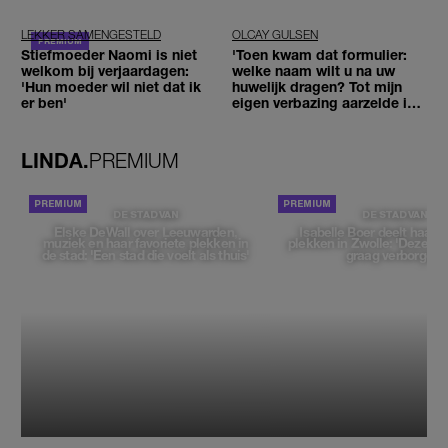
ogen'
niet'
LEKKER SAMENGESTELD
OLCAY GULSEN
Stiefmoeder Naomi is niet
'Toen kwam dat formulier:
welkom bij verjaardagen:
welke naam wilt u na uw
'Hun moeder wil niet dat ik
huwelijk dragen? Tot mijn
er ben'
eigen verbazing aarzelde ik
geen moment'
LINDA.
PREMIUM
DE STAD VAN
DE STAD VAN
Elske DeWall over Leeuwarden,
Isabelle Boer deelt haar f
muziek en haar favoriete plekken in
plekken in Zwolle: 'Deze pl
de stad: 'Een stad die voelt als thuis'
graag verborgen'