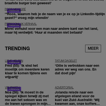
braafste burger ben geweest'
ROOS MOGGRÉ
'"Roos, waarom heb je de naam van je ex op je LinkedIn-tijdlijn
gezet?" vroeg mijn vriendin'
PERSOONLIJK VERHAAL
Merel verhuist voor een man naar andere kant van het land,
maar hij verdwijnt: 'Huur al maanden niet betaald'
TRENDING
MEER
LIEVE HELEEN
TATUM DAGELET
Fred (55): 'Ik vind het
'Ollie is vertrokken naar een
moeilijk om meerdere keren
adres ver weg van ons. En
klaar te komen tijdens een
dat doet pijn’
vrijpartij'
VRIJPARTIJ
ADVERTORIAL
Noa (26): 'Ik moest in de
Jolanda reisde naar een
spiegel kijken terwijl zij met
afgelegen eiland voor de
me aan het seksen was en
kust van Zuid-Australië: 'Wij
de tranen sprongen in mijn
kwamen aan, onze koffers