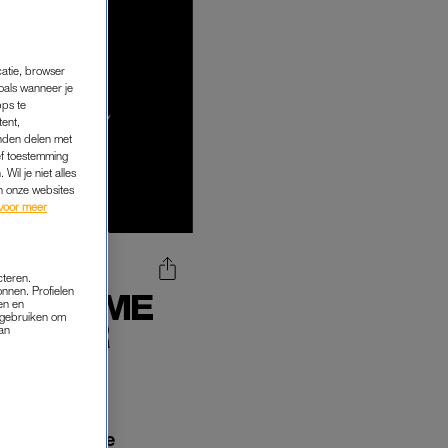
catie, browser
oals wanneer je
pps te
tent,
inden delen met
ef toestemming
Wil je niet alles
an onze websites
voor meer
cteren.
onnen. Profielen
DEELNAME
en en
s gebruiken om
G WEER
van
'
onnen. In deze