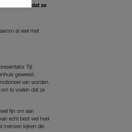
boom is blij dat ze
aarom al veel met
resentator Tijl
kenhuis geweest.
a emotioneel van worden.
r om te voelen dat ze
eel fijn om aan
 kan echt best wel heel
el mensen kijken die