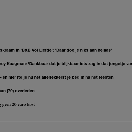
kraam in 'B&B Vol Liefde': 'Daar doe je niks aan helaas'
ey Kaagman: 'Dankbaar dat je blijkbaar iets zag in dat jongetje van
 en hier rol je nu het allerlekkerst je bed in na het feesten
man (79) overleden
og geen 20 euro kost