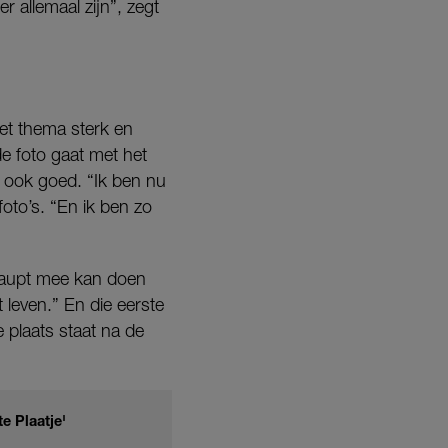
er allemaal zijn”, zegt
et thema sterk en
e foto gaat met het
t ook goed. “Ik ben nu
oto’s. “En ik ben zo
rhaupt mee kan doen
leven.” En die eerste
 plaats staat na de
e Plaatje'