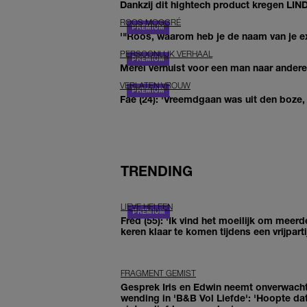
Dankzij dit hightech product kregen LIN
ROOS MOGGRÉ
'"Roos, waarom heb je de naam van je ex 
PERSOONLIJK VERHAAL
Merel verhuist voor een man naar andere 
VERLATEN VROUW
Fae (24): 'Vreemdgaan was uit den boze, d
TRENDING
LIEVE HELEEN
Fred (55): 'Ik vind het moeilijk om meerd
keren klaar te komen tijdens een vrijparti
FRAGMENT GEMIST
Gesprek Iris en Edwin neemt onverwach
wending in 'B&B Vol Liefde': 'Hoopte dat