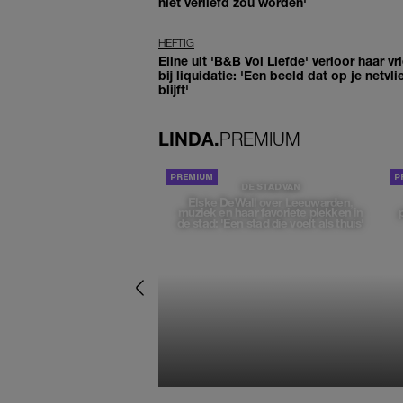
niet verliefd zou worden'
HEFTIG
Eline uit 'B&B Vol Liefde' verloor haar vr
bij liquidatie: 'Een beeld dat op je netvli
blijft'
LINDA.
PREMIUM
DE STAD VAN
Elske DeWall over Leeuwarden,
muziek en haar favoriete plekken in
de stad: 'Een stad die voelt als thuis'