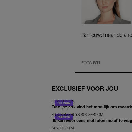
Benieuwd naar de ander
FOTO
RTL
EXCLUSIEF VOOR JOU
LIEVE HELEEN
Fred (55): 'Ik vind het moeilijk om meerde
FLOOR BAKHUYS ROOZEBOOM
'Ik kan weer eens niet laten me af te vr
ADVERTORIAL