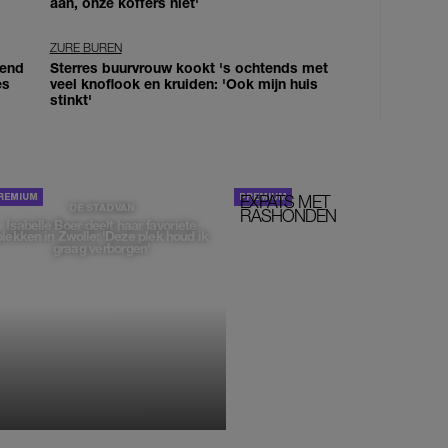
aan, onze koffers niet'
ZURE BUREN
iend
Sterres buurvrouw kookt 's ochtends met
es
veel knoflook en kruiden: 'Ook mijn huis
stinkt'
EXPATS MET
STOM!
DE STAD VAN
RASHONDEN
Isabelle Boer deelt haar favoriete
plekken in Zwolle: 'Deze plek houd ik
graag verborgen'
MONIQUE KLEMANN