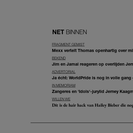
NET
BINNEN
FRAGMENT GEMIST
Mexx vertelt Thomas openhartig over mis
BEKEND
Jim en Jamai reageren op overlijden Jern
ADVERTORIAL
Ja écht: WorldPride is nog in volle gang –
IN MEMORIAM
Zangeres en 'Idols'-jurylid Jerney Kaag
WILLEN WE
Dít is de hair hack van Hailey Bieber die n