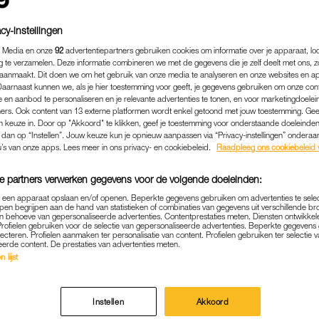
cy-instellingen
 Media en onze
92
advertentiepartners gebruiken cookies om informatie over je apparaat, lo
g te verzamelen. Deze informatie combineren we met de gegevens die je zelf deelt met ons, z
aanmaakt. Dit doen we om het gebruik van onze media te analyseren en onze websites en a
Daarnaast kunnen we, als je hier toestemming voor geeft, je gegevens gebruiken om onze con
 en aanbod te personaliseren en je relevante advertenties te tonen, en voor marketingdoele
ers. Ook content van 13 externe platformen wordt enkel getoond met jouw toestemming. Ge
gen keuze in. Door op "Akkoord" te klikken, geef je toestemming voor onderstaande doeleinden. 
k dan op “Instellen”. Jouw keuze kun je opnieuw aanpassen via “Privacy-instellingen” ondera
u’s van onze apps. Lees meer in ons privacy- en cookiebeleid.
Raadpleeg ons cookiebeleid 
e partners verwerken gegevens voor de volgende doeleinden:
MEDIA
|
FRAGMENT GEMIST
p een apparaat opslaan en/of openen. Beperkte gegevens gebruiken om advertenties te sele
pen begrijpen aan de hand van statistieken of combinaties van gegevens uit verschillende br
AKEBOOM DOLBLIJ MET 
 behoeve van gepersonaliseerde advertenties. Contentprestaties meten. Diensten ontwikkel
Profielen gebruiken voor de selectie van gepersonaliseerde advertenties. Beperkte gegeven
PERFECTE PLAATJE': 'MA
lecteren. Profielen aanmaken ter personalisatie van content. Profielen gebruiken ter selectie 
eerde content. De prestaties van advertenties meten.
MEEDOEN AAN HET LEVEN
 lijst
12-10-2022
|
ANOUK JONGENEEL
Instellen
Akkoord
ieuwe seizoen van ‘Het Perfecte Plaatje’ is weer beg