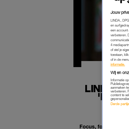
Jouw priva
LINDA., DPG
en surfgedra
een account 
verbeteren. 
communicatie
4 mediapartn
of stel je ei
toestaan, kli
of in de men
informatie.
Wij en onz
Informatie o
Publieksgroe
LINDA H
aanmaken ten
verbeteren. 
'HET 
content te se
gepersonalis
Derde partijen
Focus, focus! Het n