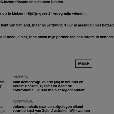
DA.lezers frissere en schonere tanden
op je LinkedIn-tijdlijn gezet?" vroeg mijn vriendin'
kant van het land, maar hij verdwijnt: 'Huur al maanden niet betaal
at deed je niet, toch bleek mijn partner zelf een affaire te hebben'
MEER
INTERVIEW
ere
Man achtervolgt Valerie (35) in het bos en
j'
betast zichzelf, zij filmt en deelt de
confrontatie: 'Ik laat me niet tegenhouden'
ADVERTORIAL
te
Jolanda reisde naar een afgelegen eiland
 je
voor de kust van Zuid-Australië: 'Wij kwamen