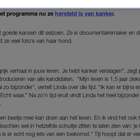
’ers verschillende fotografie-opdrachten. Linda Hake
het programma nu ze
hersteld is van kanker
.
goede kansen dit seizoen. Ze is documentairemaker en d
 ze veel foto’s van haar hond.
ijk verhaal in jouw leven. Je hebt kanker verslagen”, zegt p
troduceren van alle kandidaten. “Mijn leven is 1,5 jaar zie
al zo bijzonder”, vertelt Linda over die tijd. “Ik kan er bijn
. Echt waar.” Na zo’n tijd eruit vindt Linda het heel bijzonde
.
en beetje mee kan doen aan het leven. En ik vind het ook h
chien wel in hetzelfde schuitje zitten te laten zien van: je
is er echt nog iets van een toekomst.” Tijl hoopt dat er ve