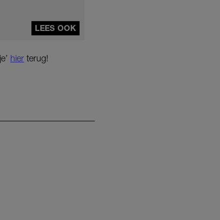
LEES OOK
je’
hier
terug!