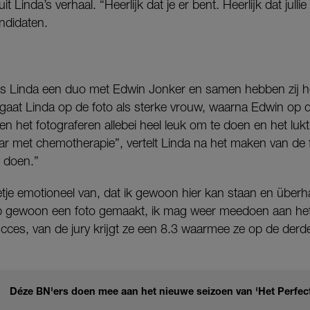
 Linda’s verhaal. “Heerlijk dat je er bent. Heerlijk dat jullie 
ndidaten.
 is Linda een duo met Edwin Jonker en samen hebben zij h
gaat Linda op de foto als sterke vrouw, waarna Edwin op d
n het fotograferen allebei heel leuk om te doen en het luk
r met chemotherapie”, vertelt Linda na het maken van de f
n doen.”
etje emotioneel van, dat ik gewoon hier kan staan en übe
b gewoon een foto gemaakt, ik mag weer meedoen aan het 
cces, van de jury krijgt ze een 8.3 waarmee ze op de derde
Déze BN'ers doen mee aan het nieuwe seizoen van 'Het Perfect