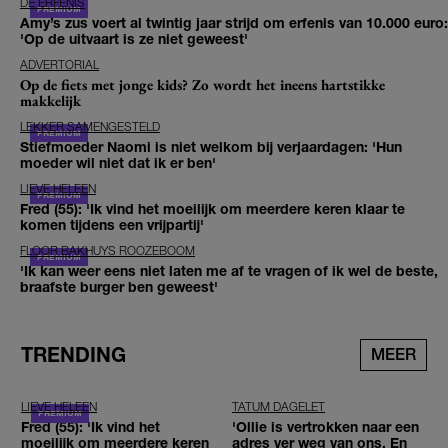
DE ERFENIS
Amy’s zus voert al twintig jaar strijd om erfenis van 10.000 euro:
'Op de uitvaart is ze niet geweest'
ADVERTORIAL
Op de fiets met jonge kids? Zo wordt het ineens hartstikke
makkelijk
LEKKER SAMENGESTELD
Stiefmoeder Naomi is niet welkom bij verjaardagen: 'Hun
moeder wil niet dat ik er ben'
LIEVE HELEEN
Fred (55): 'Ik vind het moeilijk om meerdere keren klaar te
komen tijdens een vrijpartij'
FLOOR BAKHUYS ROOZEBOOM
'Ik kan weer eens niet laten me af te vragen of ik wel de beste,
braafste burger ben geweest'
TRENDING
MEER
LIEVE HELEEN
TATUM DAGELET
Fred (55): 'Ik vind het
'Ollie is vertrokken naar een
moeilijk om meerdere keren
adres ver weg van ons. En