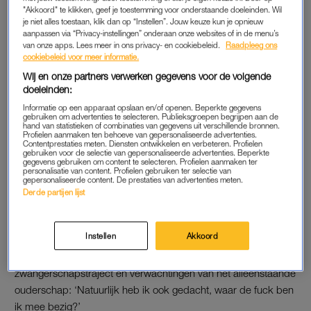
ter Braak vind je in het grote interview, en in Mooi Mens staat
"Akkoord" te klikken, geef je toestemming voor onderstaande doeleinden. Wil
je niet alles toestaan, klik dan op “Instellen”. Jouw keuze kun je opnieuw
deze maand Els de Roode centraal: “Ik heb 200.000 volgers,
aanpassen via “Privacy-instellingen” onderaan onze websites of in de menu’s
maar de mannen waar ik op val hebben denk ik geen
socials
.”
van onze apps. Lees meer in ons privacy- en cookiebeleid.
Raadpleeg ons
cookiebeleid voor meer informatie.
Zomerse beelden, ontluikende liefde en een hoop ongemak,
Wij en onze partners verwerken gegevens voor de volgende
doeleinden:
ergernis en geklooi:
B&B Vol Liefde
blijkt niet alleen een
onweerstaanbare kijkcijferhit, het houdt ons ook een spiegel
Informatie op een apparaat opslaan en/of openen. Beperkte gegevens
gebruiken om advertenties te selecteren. Publieksgroepen begrijpen aan de
voor. Journalist Laura van der Burgt duikt erin: ‘In een wereld
hand van statistieken of combinaties van gegevens uit verschillende bronnen.
Profielen aanmaken ten behoeve van gepersonaliseerde advertenties.
vol oorlog is een uurtje liefde per dag heel troostend.’
Contentprestaties meten. Diensten ontwikkelen en verbeteren. Profielen
gebruiken voor de selectie van gepersonaliseerde advertenties. Beperkte
gegevens gebruiken om content te selecteren. Profielen aanmaken ter
personalisatie van content. Profielen gebruiken ter selectie van
gepersonaliseerde content. De prestaties van advertenties meten.
OOK TE LEZEN IN LINDA.
Derde partijen lijst
Volg je dit programma nu niet? Geen zorgen, ook dán valt er
genoeg te lezen in de nieuwe LINDA. Het interview met actrice
Instellen
Akkoord
Anouk Maas (38) bijvoorbeeld, die ervoor heeft gekozen om
solomoeder te worden.
Ze vertelt uitgebreid
over haar keuze,
zwangerschapstraject en verwachtingen van het alleenstaande
ouderschap: ‘Natuurlijk heb ik ook gedacht, waar de fuck ben
ik mee bezig?’