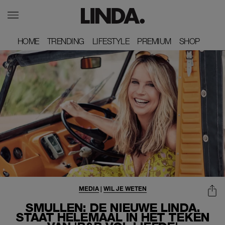
HOME
HOME
TRENDING
TRENDING
LIFESTYLE
LIFESTYLE
PREMIUM
PREMIUM
SHOP
SHOP
MEDIA
|
WIL JE WETEN
SMULLEN: DE NIEUWE LINDA.
STAAT HELEMAAL IN HET TEKEN