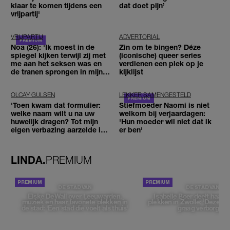
klaar te komen tijdens een
dat doet pijn’
vrijpartij'
VRIJPARTIJ
ADVERTORIAL
Noa (26): 'Ik moest in de
Zin om te bingen? Déze
spiegel kijken terwijl zij met
(iconische) queer series
me aan het seksen was en
verdienen een plek op je
de tranen sprongen in mijn
kijklijst
ogen'
OLCAY GULSEN
LEKKER SAMENGESTELD
'Toen kwam dat formulier:
Stiefmoeder Naomi is niet
welke naam wilt u na uw
welkom bij verjaardagen:
huwelijk dragen? Tot mijn
'Hun moeder wil niet dat ik
eigen verbazing aarzelde ik
er ben'
geen moment'
LINDA.
PREMIUM
DE STAD VAN
DE STAD VAN
Elske DeWall over Leeuwarden,
Isabelle Boer deelt haar f
muziek en haar favoriete plekken in
plekken in Zwolle: 'Deze pl
de stad: 'Een stad die voelt als thuis'
graag verborgen'