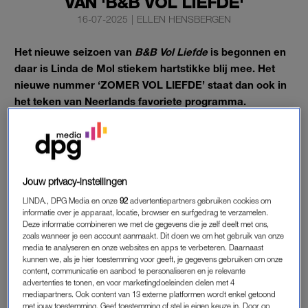
VAN 'B&B VOL LIEFDE'
16-07-2025
|
ELLEN HENSBERGEN
Het nieuwe seizoen van
B&B Vol Liefde
is begonnen en
daar is Linda de Mol stiekem hartstikke blij mee. Het
nieuwe nummer ‘ZOMER VOL LIEFDE’ staat dan ook in
het teken van Neerlands favoriete programma.
Bestel jouw editie via de knop hieronder en laat ‘m lekker
thuisbezorgen.
KOOP LINDA. 'ZOMER VOL LIEFDE'
Jouw privacy-instellingen
LINDA., DPG Media en onze
92
advertentiepartners gebruiken cookies om
informatie over je apparaat, locatie, browser en surfgedrag te verzamelen.
Deze informatie combineren we met de gegevens die je zelf deelt met ons,
B&B VOL LIEFDE
zoals wanneer je een account aanmaakt. Dit doen we om het gebruik van onze
media te analyseren en onze websites en apps te verbeteren. Daarnaast
Naast het editorial waarin Linda uit de doeken doet wat
haar
kunnen we, als je hier toestemming voor geeft, je gegevens gebruiken om onze
favoriete
B&B Vol Liefde
momenten
zijn, vind je vier interviews
content, communicatie en aanbod te personaliseren en je relevante
advertenties te tonen, en voor marketingdoeleinden delen met 4
met stellen uit het programma: Albert en Joyce, Debbie en
mediapartners. Ook content van 13 externe platformen wordt enkel getoond
Paul, Joy en Dani en Astrid en Harmjan. Presentatrice Leonie
met jouw toestemming. Geef toestemming of stel je eigen keuze in. Door op