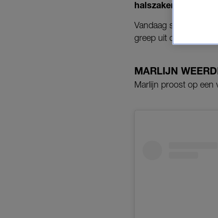
halszaken, maar toch
Vandaag staan de tijdl
greep uit de posts va
MARLIJN WEER
Marlijn proost op een 