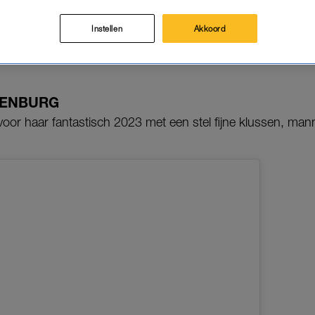
 fijn dat je erover kunt meepraten.
Instellen
Akkoord
ijnen – hoe kan het ook anders – vol terugblikken op 2023.
n BN’ers.
DENBURG
voor haar fantastisch 2023 met een stel fijne klussen, man