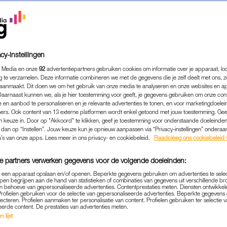
cy-instellingen
 Media en onze
92
advertentiepartners gebruiken cookies om informatie over je apparaat, lo
g te verzamelen. Deze informatie combineren we met de gegevens die je zelf deelt met ons, z
aanmaakt. Dit doen we om het gebruik van onze media te analyseren en onze websites en a
Daarnaast kunnen we, als je hier toestemming voor geeft, je gegevens gebruiken om onze con
 en aanbod te personaliseren en je relevante advertenties te tonen, en voor marketingdoele
ers. Ook content van 13 externe platformen wordt enkel getoond met jouw toestemming. Ge
gen keuze in. Door op "Akkoord" te klikken, geef je toestemming voor onderstaande doeleinden. 
k dan op “Instellen”. Jouw keuze kun je opnieuw aanpassen via “Privacy-instellingen” ondera
u’s van onze apps. Lees meer in ons privacy- en cookiebeleid.
Raadpleeg ons cookiebeleid 
ENTERTAINMENT
|
LEKKER LOEREN
LJUSCHKA TOT SUZAN EN
e partners verwerken gegevens voor de volgende doeleinden:
RS BLIKKEN TERUG OP HUN
p een apparaat opslaan en/of openen. Beperkte gegevens gebruiken om advertenties te sele
pen begrijpen aan de hand van statistieken of combinaties van gegevens uit verschillende br
 behoeve van gepersonaliseerde advertenties. Contentprestaties meten. Diensten ontwikkel
Profielen gebruiken voor de selectie van gepersonaliseerde advertenties. Beperkte gegeven
31-12-2023
|
ELLEN HENSBERGEN
lecteren. Profielen aanmaken ter personalisatie van content. Profielen gebruiken ter selectie 
eerde content. De prestaties van advertenties meten.
 lijst
op social media? Je ziet het in de social rubriek
Lek