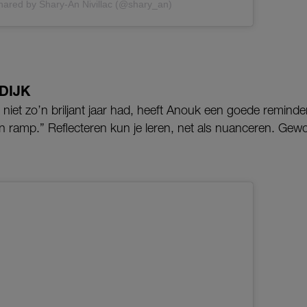
hared by Shary-An Nivillac (@shary_an)
DIJK
niet zo’n briljant jaar had, heeft Anouk een goede reminder:
en ramp.” Reflecteren kun je leren, net als nuanceren. Ge