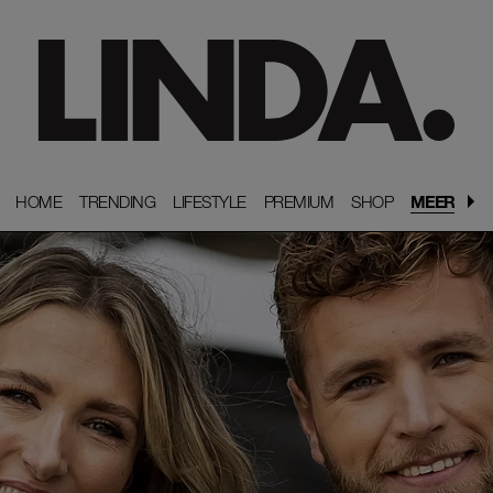
HOME
HOME
TRENDING
TRENDING
LIFESTYLE
LIFESTYLE
PREMIUM
PREMIUM
SHOP
SHOP
MEER