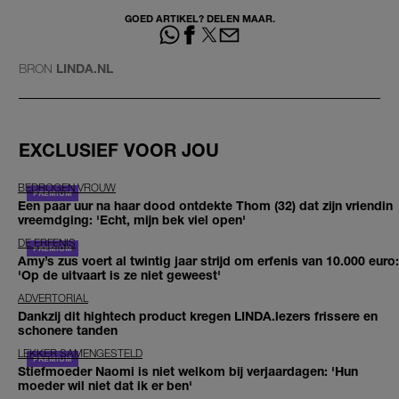
GOED ARTIKEL? DELEN MAAR.
BRON
LINDA.NL
EXCLUSIEF VOOR JOU
BEDROGEN VROUW
Een paar uur na haar dood ontdekte Thom (32) dat zijn vriendin
vreemdging: 'Echt, mijn bek viel open'
DE ERFENIS
Amy’s zus voert al twintig jaar strijd om erfenis van 10.000 euro:
'Op de uitvaart is ze niet geweest'
ADVERTORIAL
Dankzij dit hightech product kregen LINDA.lezers frissere en
schonere tanden
LEKKER SAMENGESTELD
Stiefmoeder Naomi is niet welkom bij verjaardagen: 'Hun
moeder wil niet dat ik er ben'