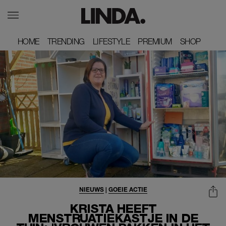
HOME
HOME
TRENDING
TRENDING
LIFESTYLE
LIFESTYLE
PREMIUM
PREMIUM
SHOP
SHOP
NIEUWS
|
GOEIE ACTIE
KRISTA HEEFT
MENSTRUATIEKASTJE IN DE