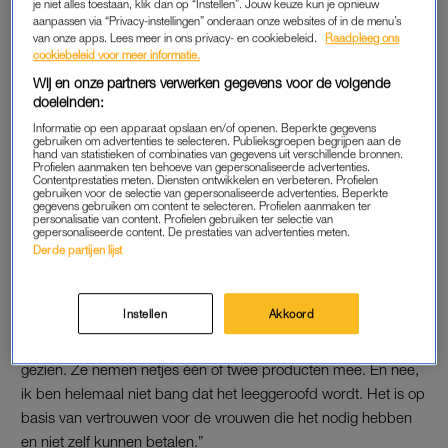
je niet alles toestaan, klik dan op “Instellen”. Jouw keuze kun je opnieuw
ik: dit mag en kan niet waar zijn in Nederland. Ik heb er
aanpassen via “Privacy-instellingen” onderaan onze websites of in de menu’s
slapeloze nachten van gehad.”
van onze apps. Lees meer in ons privacy- en cookiebeleid.
Raadpleeg ons
cookiebeleid voor meer informatie.
Ze besluit niet bij de pakken neer te zitten, maar op zoek te
Wij en onze partners verwerken gegevens voor de volgende
doeleinden:
gaan naar mogelijkheden. Leussink heeft in haar voortuin al
Informatie op een apparaat opslaan en/of openen. Beperkte gegevens
een plantenbieb staan waar voorbijgangers een plantje kunnen
gebruiken om advertenties te selecteren. Publieksgroepen begrijpen aan de
meenemen. Dat bracht haar op het idee van een
hand van statistieken of combinaties van gegevens uit verschillende bronnen.
Profielen aanmaken ten behoeve van gepersonaliseerde advertenties.
menstruatiekastje.
Contentprestaties meten. Diensten ontwikkelen en verbeteren. Profielen
gebruiken voor de selectie van gepersonaliseerde advertenties. Beperkte
gegevens gebruiken om content te selecteren. Profielen aanmaken ter
personalisatie van content. Profielen gebruiken ter selectie van
gepersonaliseerde content. De prestaties van advertenties meten.
DONKER
Derde partijen lijst
Leussink heeft gezorgd dat in het kastje licht aan gaat met een
bewegingssensor. De eerste klanten zijn al langs geweest. “De
Instellen
Akkoord
eerste mensen kwamen aan het eind van de dag in het
donker. Maar ik heb nu overdag ook een aantal vrouwen
gezien. Ze nemen netjes één of twee producten mee. En nee,
ik ben helemaal niet bang dat het leeggeroofd wordt. Het is op
basis van vertrouwen voor de vrouwen die het nodig hebben
en niet zelf kunnen betalen.”