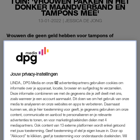
TUIN: 'VROUWEN PAKKEN IN HET
DONKER MAANDVERBAND EN
TAMPONS MEE'
13-01-2022
|
JESSICA DE JONG
Vrouwen die geen geld hebben voor tampons of
maandverband kunnen dat bij Krista Leussink in het
Noord-Hollandse Wognum ophalen. Ze heeft een
speciaal kastje met menstruatiemiddelen klaar staan.
Vrouwen mogen daar uit pakken wat ze nodig hebben.
Jouw privacy-instellingen
‘Dat mensen geen geld hebben om tampons of
LINDA., DPG Media en onze
92
advertentiepartners gebruiken cookies om
maandverband te kopen, dat gaat mij aan het hart.’
informatie over je apparaat, locatie, browser en surfgedrag te verzamelen.
Deze informatie combineren we met de gegevens die je zelf deelt met ons,
zoals wanneer je een account aanmaakt. Dit doen we om het gebruik van onze
media te analyseren en onze websites en apps te verbeteren. Daarnaast
MENSTRUATIEKASTJE
kunnen we, als je hier toestemming voor geeft, je gegevens gebruiken om onze
Leussink hoorde een paar weken geleden op het nieuws dat
content, communicatie en aanbod te personaliseren en je relevante
advertenties te tonen, en voor marketingdoeleinden delen met 4
meisjes aan de slag gaan met wc-papier en doeken wanneer
mediapartners. Ook content van 13 externe platformen wordt enkel getoond
ze ongesteld zijn. “Mijn dochter zit ook in die periode dat ze
met jouw toestemming. Geef toestemming of stel je eigen keuze in. Door op
"Akkoord" te klikken, geef je toestemming voor onderstaande doeleinden. Wil
voor de eerste keer ongesteld wordt. Toen ik dit hoorde dacht