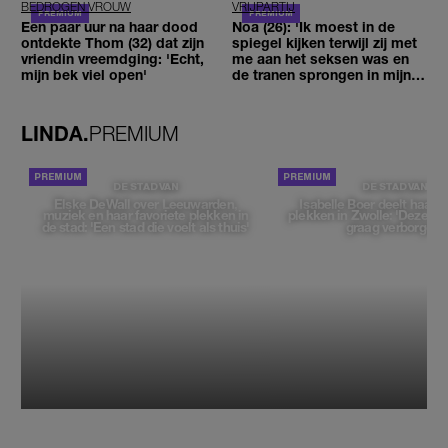
BEDROGEN VROUW
VRIJPARTIJ
Een paar uur na haar dood
Noa (26): 'Ik moest in de
ontdekte Thom (32) dat zijn
spiegel kijken terwijl zij met
vriendin vreemdging: 'Echt,
me aan het seksen was en
mijn bek viel open'
de tranen sprongen in mijn
ogen'
LINDA.
PREMIUM
DE STAD VAN
DE STAD VAN
Elske DeWall over Leeuwarden,
Isabelle Boer deelt haar f
muziek en haar favoriete plekken in
plekken in Zwolle: 'Deze pl
de stad: 'Een stad die voelt als thuis'
graag verborgen'