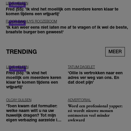
LIEVE HELEEN
Fred (55): 'Ik vind het moeilijk om meerdere keren klaar te
komen tijdens een vrijpartij'
FLOOR BAKHUYS ROOZEBOOM
'Ik kan weer eens niet laten me af te vragen of ik wel de beste,
braafste burger ben geweest'
TRENDING
MEER
LIEVE HELEEN
TATUM DAGELET
Fred (55): 'Ik vind het
'Ollie is vertrokken naar een
moeilijk om meerdere keren
adres ver weg van ons. En
klaar te komen tijdens een
dat doet pijn’
vrijpartij'
OLCAY GULSEN
ADVERTORIAL
Word een professional yapper:
'Toen kwam dat formulier:
zó wordt nieuwe mensen
welke naam wilt u na uw
ontmoeten veel minder
huwelijk dragen? Tot mijn
awkward
eigen verbazing aarzelde ik
geen moment'