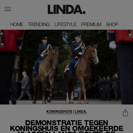
HOME
HOME
TRENDING
TRENDING
LIFESTYLE
LIFESTYLE
PREMIUM
PREMIUM
SHOP
SHOP
KONINGSHUIS
|
LINDA.
DEMONSTRATIE TEGEN
KONINGSHUIS EN OMGEKEERDE