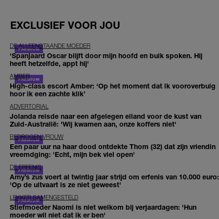
EXCLUSIEF VOOR JOU
DE ALLEENSTAANDE MOEDER
'Spanjaard Oscar blijft door mijn hoofd en buik spoken. Hij
heeft hetzelfde, appt hij'
AMBER
High-class escort Amber: ‘Op het moment dat ik vooroverbuig
hoor ik een zachte klik’
ADVERTORIAL
Jolanda reisde naar een afgelegen eiland voor de kust van
Zuid-Australië: 'Wij kwamen aan, onze koffers niet'
BEDROGEN VROUW
Een paar uur na haar dood ontdekte Thom (32) dat zijn vriendin
vreemdging: 'Echt, mijn bek viel open'
DE ERFENIS
Amy’s zus voert al twintig jaar strijd om erfenis van 10.000 euro:
'Op de uitvaart is ze niet geweest'
LEKKER SAMENGESTELD
Stiefmoeder Naomi is niet welkom bij verjaardagen: 'Hun
moeder wil niet dat ik er ben'