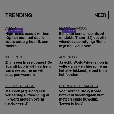
TRENDING
MEER
AMBER
BEDROGEN VROUW
High-class escort Amber:
Een paar uur na haar dood
‘Op het moment dat ik
ontdekte Thom (32) dat zijn
vooroverbuig hoor ik een
vriendin vreemdging: 'Echt,
zachte klik’
mijn bek viel open'
WIL JE ZIEN
ADVERTORIAL
Zin in een frisse coupe? De
Ja écht: WorldPride is nog in
Scandi bob is dé haartrend
volle gang – en hier rol je nu
van deze zomer en wij
het allerlekkerst je bed in na
snappen waarom
het feesten
HET LAATSTE APPJE
GELEZEN BIJ DE TANDARTS
Maureen (47) sloeg een
Voor actrice Ricky Koole
verjaardagsuitnodiging af:
betekent vreemdgaan niet
'Ik werd meteen overal
meteen einde huwelijk:
geblokkeerd'
'Leven is kort'