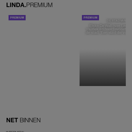
LINDA.
PREMIUM
ACHTERGROND
DE STAD VAN
Elske DeWall over Leeu
muziek en haar favoriete p
de stad: 'Een stad die voelt 
NET
BINNEN