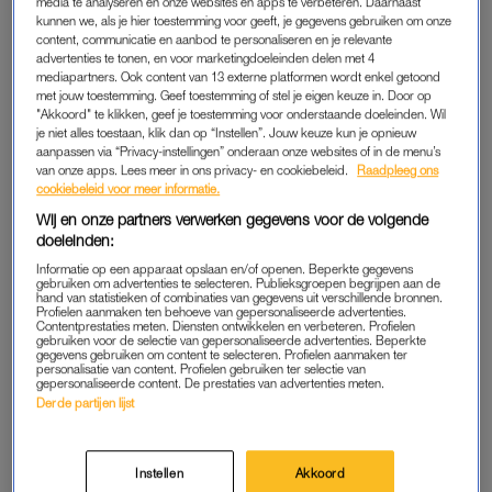
media te analyseren en onze websites en apps te verbeteren. Daarnaast
persbericht. Traditiegetrouw roepen leden van de Eerste en
kunnen we, als je hier toestemming voor geeft, je gegevens gebruiken om onze
content, communicatie en aanbod te personaliseren en je relevante
Tweede Kamer na de troonrede drie keer hoera voor de
advertenties te tonen, en voor marketingdoeleinden delen met 4
koning. ‘Kamerleden vertegenwoordigen de samenleving en
mediapartners. Ook content van 13 externe platformen wordt enkel getoond
zitten er niet voor een eerbetoon aan het staatshoofd en
met jouw toestemming. Geef toestemming of stel je eigen keuze in. Door op
"Akkoord" te klikken, geef je toestemming voor onderstaande doeleinden. Wil
dienen hun hoera dus achterwege te houden’, schrijft de
je niet alles toestaan, klik dan op “Instellen”. Jouw keuze kun je opnieuw
vereniging.
aanpassen via “Privacy-instellingen” onderaan onze websites of in de menu’s
van onze apps. Lees meer in ons privacy- en cookiebeleid.
Raadpleeg ons
cookiebeleid voor meer informatie.
Publiek dat dinsdag langsloopt lijkt weinig geïnteresseerd in de
Wij en onze partners verwerken gegevens voor de volgende
betoging en loopt door. Republiek werd opgericht als
doeleinden:
Republikeins Genootschap en heeft naar eigen zeggen 29.000
Informatie op een apparaat opslaan en/of openen. Beperkte gegevens
leden in Nederland. De organisatie wil de monarchie
gebruiken om advertenties te selecteren. Publieksgroepen begrijpen aan de
hand van statistieken of combinaties van gegevens uit verschillende bronnen.
afschaffen en vervangen door een parlementaire republiek.
Profielen aanmaken ten behoeve van gepersonaliseerde advertenties.
Contentprestaties meten. Diensten ontwikkelen en verbeteren. Profielen
gebruiken voor de selectie van gepersonaliseerde advertenties. Beperkte
gegevens gebruiken om content te selecteren. Profielen aanmaken ter
personalisatie van content. Profielen gebruiken ter selectie van
Wij staan klaar. Over kwartiertje beginnen we 💪🏼
gepersonaliseerde content. De prestaties van advertenties meten.
#levede101
#prinsjesdag
Derde partijen lijst
pic.twitter.com/VJtzED2hos
— Republiek (@levederepubliek)
September 20,
Instellen
Akkoord