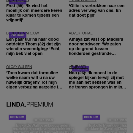
Fred (55): 'Ik vind het
'Ollie is vertrokken naar een
moeilijk om meerdere keren
adres ver weg van ons. En
klaar te komen tijdens een
dat doet pijn’
vrijpartij'
BEDROGEN VROUW
ADVERTORIAL
Een paar uur na haar dood
Amaya zat vast op Madeira
ontdekte Thom (32) dat zijn
door noodweer: 'We zaten
vriendin vreemdging: 'Echt,
op de grond tussen
mijn bek viel open'
honderden gestrande
reizigers'
OLCAY GULSEN
VRIJPARTIJ
'Toen kwam dat formulier:
Noa (26): 'Ik moest in de
welke naam wilt u na uw
spiegel kijken terwijl zij met
huwelijk dragen? Tot mijn
me aan het seksen was en
eigen verbazing aarzelde ik
de tranen sprongen in mijn
geen moment'
ogen'
LINDA.
PREMIUM
DE STAD VAN
DE STAD VAN
Elske DeWall over Leeuwarden,
Isabelle Boer deelt haar f
muziek en haar favoriete plekken in
plekken in Zwolle: 'Deze pl
de stad: 'Een stad die voelt als thuis'
graag verborgen'