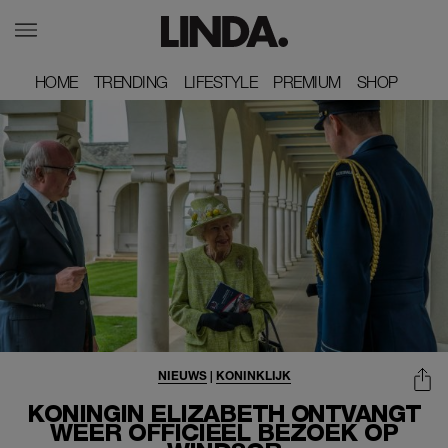
HOME
HOME
TRENDING
TRENDING
LIFESTYLE
LIFESTYLE
PREMIUM
PREMIUM
SHOP
SHOP
NIEUWS
|
KONINKLIJK
KONINGIN ELIZABETH ONTVANGT
WEER OFFICIEEL BEZOEK OP