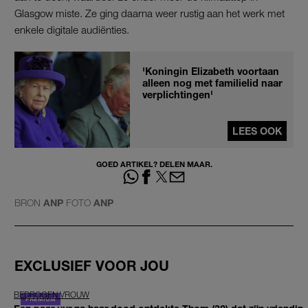
Glasgow miste. Ze ging daarna weer rustig aan het werk met
enkele digitale audiënties.
'Koningin Elizabeth voortaan
alleen nog met familielid naar
verplichtingen'
LEES OOK
GOED ARTIKEL? DELEN MAAR.
BRON
ANP
FOTO
ANP
EXCLUSIEF VOOR JOU
BEDROGEN VROUW