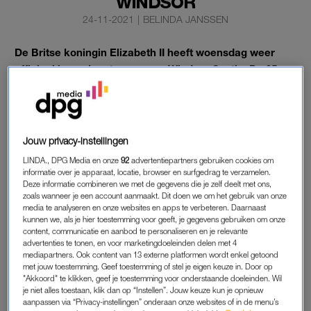
WINDSOR
24-11-2021
|
BELINDA JANSSEN
De Britse koningin Elizabeth II heeft woensdag weer
officieel bezoek ontvangen op Windsor Castle. De 95-
jarige vorstin had een gesprek met Andrew Baily, de
gouverneur van de Bank of England.
Het was het tweede officiële bezoek in een week dat de
Jouw privacy-instellingen
koningin ontving.
LINDA., DPG Media en onze
92
advertentiepartners gebruiken cookies om
informatie over je apparaat, locatie, browser en surfgedrag te verzamelen.
Deze informatie combineren we met de gegevens die je zelf deelt met ons,
ELIZABETH
zoals wanneer je een account aanmaakt. Dit doen we om het gebruik van onze
media te analyseren en onze websites en apps te verbeteren. Daarnaast
De eerste bezoeker na een rustperiode waarin ze geen gasten
kunnen we, als je hier toestemming voor geeft, je gegevens gebruiken om onze
ontving, was generaal Nick Carter. Hij neemt binnenkort
content, communicatie en aanbod te personaliseren en je relevante
advertenties te tonen, en voor marketingdoeleinden delen met 4
afscheid als chef van de Britse defensiestaf.
mediapartners. Ook content van 13 externe platformen wordt enkel getoond
met jouw toestemming. Geef toestemming of stel je eigen keuze in. Door op
Het staatshoofd ridderde ook haar persoonlijke arts, melden
"Akkoord" te klikken, geef je toestemming voor onderstaande doeleinden. Wil
je niet alles toestaan, klik dan op “Instellen”. Jouw keuze kun je opnieuw
Britse media. Sir Huw Thomas maakt al vijftien jaar deel uit
aanpassen via “Privacy-instellingen” onderaan onze websites of in de menu’s
van de medische staf van de Windsors, waarvan zeven jaar