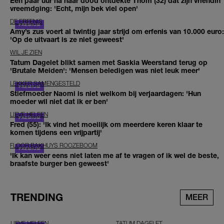
Een paar uur na haar dood ontdekte Thom (32) dat zijn vriendin
vreemdging: 'Echt, mijn bek viel open'
DE ERFENIS
Amy’s zus voert al twintig jaar strijd om erfenis van 10.000 euro:
'Op de uitvaart is ze niet geweest'
WIL JE ZIEN
Tatum Dagelet blikt samen met Saskia Weerstand terug op
'Brutale Meiden': 'Mensen beledigen was niet leuk meer'
LEKKER SAMENGESTELD
Stiefmoeder Naomi is niet welkom bij verjaardagen: 'Hun
moeder wil niet dat ik er ben'
LIEVE HELEEN
Fred (55): 'Ik vind het moeilijk om meerdere keren klaar te
komen tijdens een vrijpartij'
FLOOR BAKHUYS ROOZEBOOM
'Ik kan weer eens niet laten me af te vragen of ik wel de beste,
braafste burger ben geweest'
TRENDING
MEER
LIEVE HELEEN
TATUM DAGELET