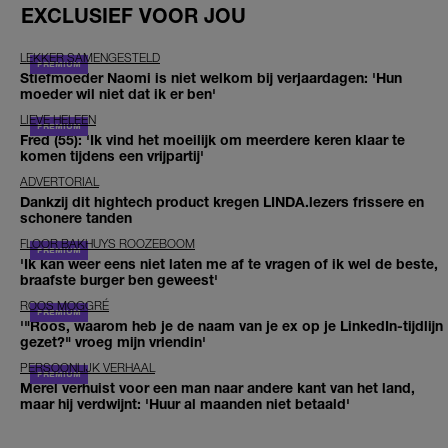
EXCLUSIEF VOOR JOU
LEKKER SAMENGESTELD
Stiefmoeder Naomi is niet welkom bij verjaardagen: 'Hun
moeder wil niet dat ik er ben'
LIEVE HELEEN
Fred (55): 'Ik vind het moeilijk om meerdere keren klaar te
komen tijdens een vrijpartij'
ADVERTORIAL
Dankzij dit hightech product kregen LINDA.lezers frissere en
schonere tanden
FLOOR BAKHUYS ROOZEBOOM
'Ik kan weer eens niet laten me af te vragen of ik wel de beste,
braafste burger ben geweest'
ROOS MOGGRÉ
'"Roos, waarom heb je de naam van je ex op je LinkedIn-tijdlijn
gezet?" vroeg mijn vriendin'
PERSOONLIJK VERHAAL
Merel verhuist voor een man naar andere kant van het land,
maar hij verdwijnt: 'Huur al maanden niet betaald'