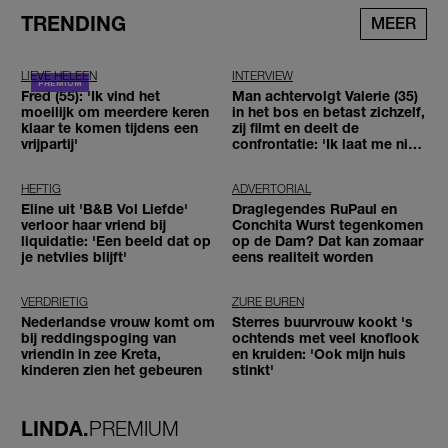
TRENDING
MEER
LIEVE HELEEN
INTERVIEW
Fred (55): 'Ik vind het
Man achtervolgt Valerie (35)
moeilijk om meerdere keren
in het bos en betast zichzelf,
klaar te komen tijdens een
zij filmt en deelt de
vrijpartij'
confrontatie: 'Ik laat me niet
tegenhouden'
HEFTIG
ADVERTORIAL
Eline uit 'B&B Vol Liefde'
Draglegendes RuPaul en
verloor haar vriend bij
Conchita Wurst tegenkomen
liquidatie: 'Een beeld dat op
op de Dam? Dat kan zomaar
je netvlies blijft'
eens realiteit worden
VERDRIETIG
ZURE BUREN
Nederlandse vrouw komt om
Sterres buurvrouw kookt 's
bij reddingspoging van
ochtends met veel knoflook
vriendin in zee Kreta,
en kruiden: 'Ook mijn huis
kinderen zien het gebeuren
stinkt'
LINDA.
PREMIUM