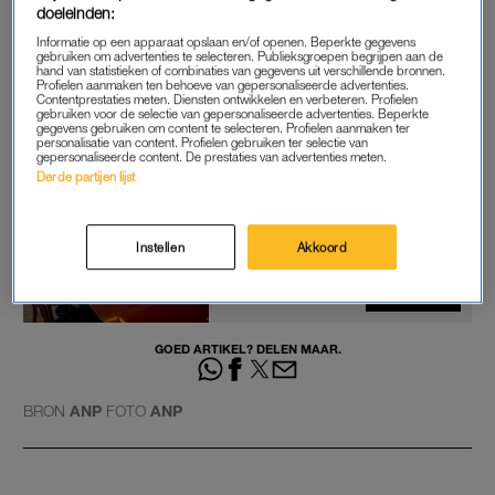
doeleinden:
De beoogde premier hield het opnieuw kort bij de pers. Op
Informatie op een apparaat opslaan en/of openen. Beperkte gegevens
vragen over beoogd PVV-minister Marjolein Faber over wie
gebruiken om advertenties te selecteren. Publieksgroepen begrijpen aan de
hand van statistieken of combinaties van gegevens uit verschillende bronnen.
onrust was ontstaan, zei hij alleen: “Voor ons is het belangrijk
Profielen aanmaken ten behoeve van gepersonaliseerde advertenties.
Contentprestaties meten. Diensten ontwikkelen en verbeteren. Profielen
om zo meteen op onze woorden en daden in de
gebruiken voor de selectie van gepersonaliseerde advertenties. Beperkte
gegevens gebruiken om content te selecteren. Profielen aanmaken ter
kabinetsperiode beoordeeld te worden.”
personalisatie van content. Profielen gebruiken ter selectie van
gepersonaliseerde content. De prestaties van advertenties meten.
Derde partijen lijst
Kabinet-Schoof krijgt drie
nieuwe ministeries
Instellen
Akkoord
LEES OOK
GOED ARTIKEL? DELEN MAAR.
BRON
ANP
FOTO
ANP