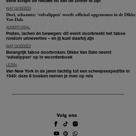
serie schijnt de nieuwe hit van de zomer te zijn
WAT GOÉÉÉÉD
Doei, schaamte: 'vulvalippen' wordt officieel opgenomen in de Dikke
Van Dale
ADVERTORIAL
Praten, lachen én bewegen: dit event doorbreekt het taboe
rondom urineverlies – en jij kunt daarbij zijn
WAT GOÉÉÉÉD
Belangrijk taboe doorbroken: Dikke Van Dale neemt
'vulvalippen' op in woordenboek
LEZEN
Van New York in de jaren tachtig tot een scheepsexpeditie in
1540: deze 6 boeken nemen je mee op reis
Volg ons