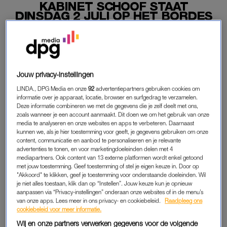
KABINET SCHOOF STAAT
DINSDAG 2 JULI OP HET BORDES
17-06-2024
|
BELINDA JANSSEN
Het nieuwe kabinet wordt op 2 juli beëdigd. Die
dinsdagochtend staat de ministersploeg op het bordes,
Jouw privacy-instellingen
aldus beoogd premier Dick Schoof. “Dat staat nu vast.”
LINDA., DPG Media en onze
92
advertentiepartners gebruiken cookies om
De bordesscène wordt niet op maandag 1 juli gehouden,
informatie over je apparaat, locatie, browser en surfgedrag te verzamelen.
Deze informatie combineren we met de gegevens die je zelf deelt met ons,
omdat dan Keti Koti wordt gevierd, ter gelegenheid van de
zoals wanneer je een account aanmaakt. Dit doen we om het gebruik van onze
afschaffing van de slavernij.
media te analyseren en onze websites en apps te verbeteren. Daarnaast
kunnen we, als je hier toestemming voor geeft, je gegevens gebruiken om onze
content, communicatie en aanbod te personaliseren en je relevante
advertenties te tonen, en voor marketingdoeleinden delen met 4
KABINET SCHOOF
mediapartners. Ook content van 13 externe platformen wordt enkel getoond
met jouw toestemming. Geef toestemming of stel je eigen keuze in. Door op
Schoof ontmoette maandag “plezierige mensen” die er
"Akkoord" te klikken, geef je toestemming voor onderstaande doeleinden. Wil
“allemaal zin in” hebben. Hij sprak onder anderen met de
je niet alles toestaan, klik dan op “Instellen”. Jouw keuze kun je opnieuw
beoogde vicepremiers van PVV, VVD, NSC en BBB. Zij
aanpassen via “Privacy-instellingen” onderaan onze websites of in de menu’s
van onze apps. Lees meer in ons privacy- en cookiebeleid.
Raadpleeg ons
worden belangrijk voor het contact met de vier Kamerfracties,
cookiebeleid voor meer informatie.
verwacht Schoof, omdat hij zelf partijloos is.
Wij en onze partners verwerken gegevens voor de volgende