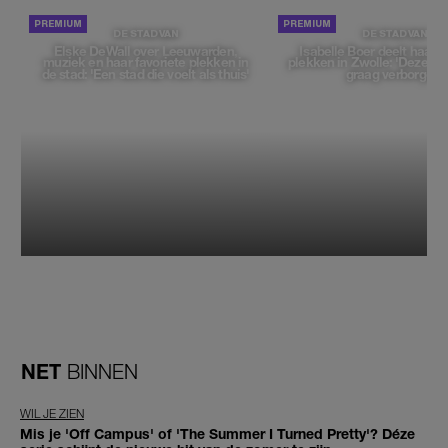
DE STAD VAN
DE STAD VAN
Elske DeWall over Leeuwarden,
Isabelle Boer deelt haar f
muziek en haar favoriete plekken in
plekken in Zwolle: 'Deze pl
de stad: 'Een stad die voelt als thuis'
graag verborgen'
NET
BINNEN
WIL JE ZIEN
Mis je 'Off Campus' of 'The Summer I Turned Pretty'? Déze