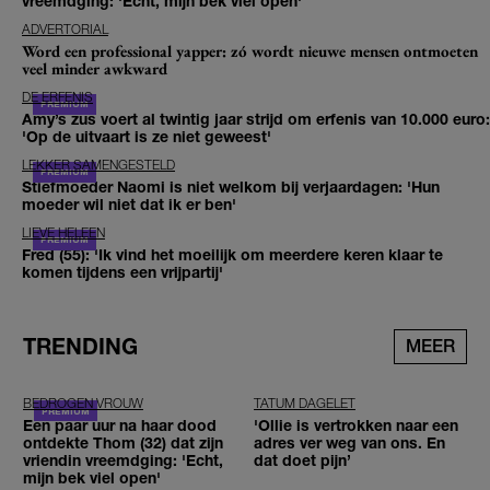
vreemdging: 'Echt, mijn bek viel open'
ADVERTORIAL
Word een professional yapper: zó wordt nieuwe mensen ontmoeten
veel minder awkward
DE ERFENIS
Amy’s zus voert al twintig jaar strijd om erfenis van 10.000 euro:
'Op de uitvaart is ze niet geweest'
LEKKER SAMENGESTELD
Stiefmoeder Naomi is niet welkom bij verjaardagen: 'Hun
moeder wil niet dat ik er ben'
LIEVE HELEEN
Fred (55): 'Ik vind het moeilijk om meerdere keren klaar te
komen tijdens een vrijpartij'
TRENDING
MEER
BEDROGEN VROUW
TATUM DAGELET
Een paar uur na haar dood
'Ollie is vertrokken naar een
ontdekte Thom (32) dat zijn
adres ver weg van ons. En
vriendin vreemdging: 'Echt,
dat doet pijn’
mijn bek viel open'