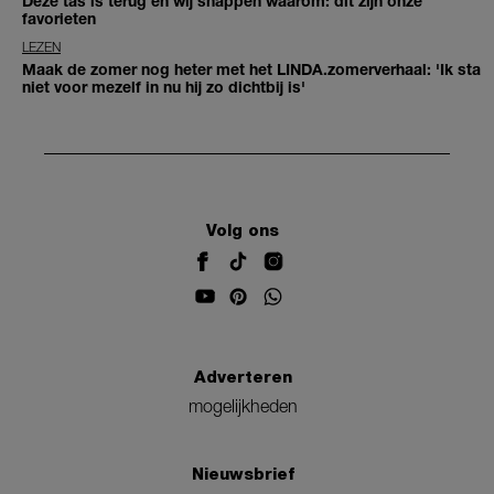
Deze tas is terug en wij snappen waarom: dít zijn onze
favorieten
LEZEN
Maak de zomer nog heter met het LINDA.zomerverhaal: 'Ik sta
niet voor mezelf in nu hij zo dichtbij is'
Volg ons
Adverteren
mogelijkheden
Nieuwsbrief