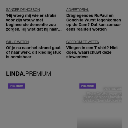
SANDER DE HOSSON
ADVERTORIAL
'Hij vroeg mij wie er straks
Draglegendes RuPaul en
voor zijn vrouw met
Conchita Wurst tegenkomen
beginnende dementie zou
op de Dam? Dat kan zomaar
zorgen. Hij wist dat hij haar
eens realiteit worden
zou moeten loslaten'
WIL JE WETEN
GOED OM TE WETEN
Of je nu naar het strand gaat
Vliegen in een T-shirt? Niet
of naar werk: dit kledingstuk
doen, waarschuwt deze
is onmisbaar
stewardess
LINDA.
PREMIUM
ACHTERGROND
DE STAD VAN
Elske DeWall over Leeu
muziek en haar favoriete p
de stad: 'Een stad die voelt 