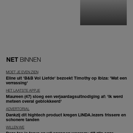
NET
BINNEN
MOET JE EVEN ZIEN
Eline uit 'B&B Vol Liefde' bezoekt Timothy op Ibiza: 'Wat een
verrassing'
HET LAATSTE APPJE
Maureen (47) sloeg een verjaardagsuitnodiging af: 'Ik werd
meteen overal geblokkeerd'
ADVERTORIAL
Dankzij dit hightech product kregen LINDA.lezers frissere en
schonere tanden
WILLEN WE