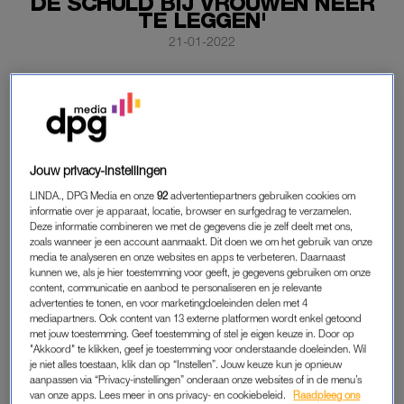
DE SCHULD BIJ VROUWEN NEER
TE LEGGEN'
21-01-2022
John de Mol reageert in een verklaring op alle ophef die
is ontstaan na
zijn optreden in ‘BOOS’
donderdag. Hij is
zich ‘rot geschrokken van alle reacties’.
‘Ik snapte werkelijk niet waarom vrouwen boos zijn over mijn
Jouw privacy-instellingen
woorden in plaats van op de daders van seksueel
LINDA., DPG Media en onze
92
advertentiepartners gebruiken cookies om
grensoverschrijdend gedrag’, zo laat De Mol weten.
informatie over je apparaat, locatie, browser en surfgedrag te verzamelen.
‘Vanmorgen werd ik nog eens extra geraakt door een
Deze informatie combineren we met de gegevens die je zelf deelt met ons,
zoals wanneer je een account aanmaakt. Dit doen we om het gebruik van onze
advertentie in de krant. Direct daarna ben ik in gesprek
media te analyseren en onze websites en apps te verbeteren. Daarnaast
gegaan met een aantal vrouwen uit het bedrijf, die achter deze
kunnen we, als je hier toestemming voor geeft, je gegevens gebruiken om onze
content, communicatie en aanbod te personaliseren en je relevante
advertentie staan, om deze boosheid en teleurstelling te
advertenties te tonen, en voor marketingdoeleinden delen met 4
begrijpen.’
mediapartners. Ook content van 13 externe platformen wordt enkel getoond
met jouw toestemming. Geef toestemming of stel je eigen keuze in. Door op
"Akkoord" te klikken, geef je toestemming voor onderstaande doeleinden. Wil
‘Ik heb vooral geluisterd en begrijp nu dat, in tegenstelling tot
je niet alles toestaan, klik dan op “Instellen”. Jouw keuze kun je opnieuw
mijn goede intentie, ik voorbij gegaan ben aan het feit dat ik
aanpassen via “Privacy-instellingen” onderaan onze websites of in de menu’s
van onze apps. Lees meer in ons privacy- en cookiebeleid.
Raadpleeg ons
daarmee volledig onbedoeld de indruk heb gewekt de schuld