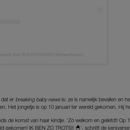
gedeeld door IRIS ENTHOVEN (@irisenthoven)
n dat er
breaking baby news
is: ze is namelijk bevallen en he
n. Het jongetje is op 10 januari ter wereld gekomen. Hij 
nds de komst van haar kindje. ‘Zó welkom en geliefd!! Op 10 
d gekomen! IK BEN ZO TROTS!! 🐣’, schrijft de kersverse