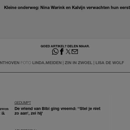
Kleine onderweg: Nina Warink en Kalvijn verwachten hun eers
GOED ARTIKEL? DELEN MAAR.
ENTHOVEN
FOTO
LINDA.MEIDEN | ZIN IN ZWOEL | LISA DE WOLF
GEDUMPT
ouwen
De vriend van Bibi ging vreemd: ''Stel je niet
 ik
zo aan', zei hij'