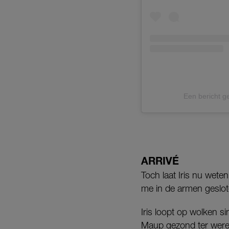
Een bericht 
ARRIVÉ
Toch laat Iris nu wete
me in de armen geslote
Iris loopt op wolken si
Maup gezond ter werel