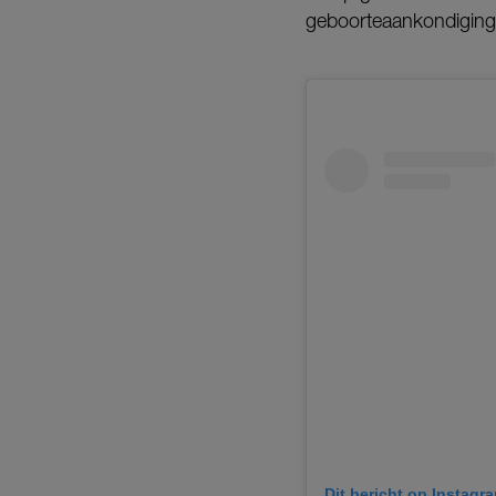
geboorteaankondiging
Dit bericht op Instagr