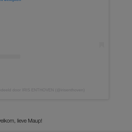
gedeeld door IRIS ENTHOVEN (@irisenthoven)
 welkom, lieve Maup!