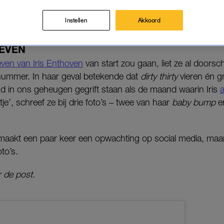
rijft ze bij een foto waarmee ze haar kleine aan de wereld voo
Instellen
Akkoord
EVEN
ven van Iris Enthoven
van start zou gaan, liet ze al doors
mmer. In haar geval betekende dat
dirty thirty
vieren én g
jd in ons geheugen gegrift staan als de maand waarin Iris
tje’, schreef ze bij drie foto’s – twee van haar
baby bump
e
s maakt een paar keer een opwachting op social media, maa
to’s.
 de post.