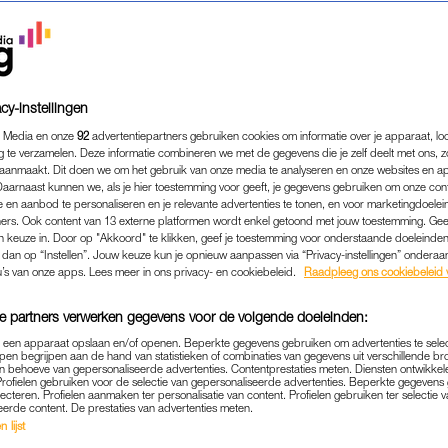
cy-instellingen
 Media en onze
92
advertentiepartners gebruiken cookies om informatie over je apparaat, lo
g te verzamelen. Deze informatie combineren we met de gegevens die je zelf deelt met ons, z
aanmaakt. Dit doen we om het gebruik van onze media te analyseren en onze websites en a
Daarnaast kunnen we, als je hier toestemming voor geeft, je gegevens gebruiken om onze con
 en aanbod te personaliseren en je relevante advertenties te tonen, en voor marketingdoele
ers. Ook content van 13 externe platformen wordt enkel getoond met jouw toestemming. Ge
gen keuze in. Door op "Akkoord" te klikken, geef je toestemming voor onderstaande doeleinden. 
k dan op “Instellen”. Jouw keuze kun je opnieuw aanpassen via “Privacy-instellingen” ondera
TRENDING
|
BABYNIEUWS
u’s van onze apps. Lees meer in ons privacy- en cookiebeleid.
Raadpleeg ons cookiebeleid 
ENTHOVEN IS BEVALLEN VA
e partners verwerken gegevens voor de volgende doeleinden:
NTJE: 'ZÓ WELKOM EN GELI
p een apparaat opslaan en/of openen. Beperkte gegevens gebruiken om advertenties te sele
pen begrijpen aan de hand van statistieken of combinaties van gegevens uit verschillende br
14-01-2025
|
MISHA MARGARITTHA
 behoeve van gepersonaliseerde advertenties. Contentprestaties meten. Diensten ontwikkel
Profielen gebruiken voor de selectie van gepersonaliseerde advertenties. Beperkte gegeven
lecteren. Profielen aanmaken ter personalisatie van content. Profielen gebruiken ter selectie 
al
-podcasthost Iris Enthoven is moeder geworden. De
eerde content. De prestaties van advertenties meten.
 lijst
r mini-me er eindelijk is.