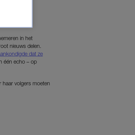
rstelt.
chemeren in het
root nieuws delen.
aankondigde dat ze
n één echo – op
r haar volgers moeten