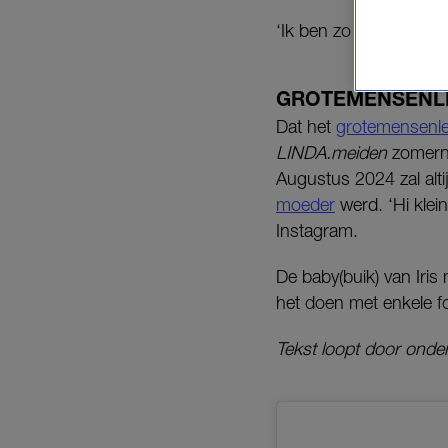
‘Ik ben zo trots!’, sch
GROTEMENSENL
Dat het
grotemensenle
LINDA.meiden
zomernu
Augustus 2024 zal alti
moeder
werd. ‘Hi klein
Instagram.
De baby(buik) van Iri
het doen met enkele fo
Tekst loopt door onder