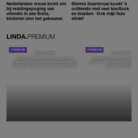
Nederlandse vrouw komt om
Sterres buurvrouw kookt 's
bij reddingspoging van
ochtends met veel knoflook
vriendin in zee Kreta,
en kruiden: 'Ook mijn huis
kinderen zien het gebeuren
stinkt'
LINDA.
PREMIUM
DE STAD VAN
DE STAD VAN
Elske DeWall over Leeuwarden,
Isabelle Boer deelt haar f
muziek en haar favoriete plekken in
plekken in Zwolle: 'Deze pl
de stad: 'Een stad die voelt als thuis'
graag verborgen'