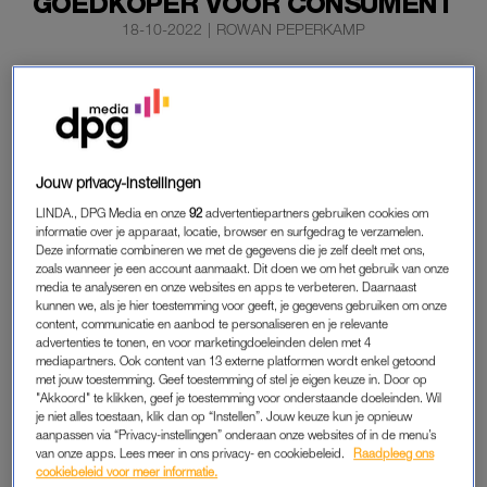
GOEDKOPER VOOR CONSUMENT
18-10-2022
|
ROWAN PEPERKAMP
De afgelopen maanden bleven de prijzen voor gas en
elektriciteit maar
stijgen en stijgen
. Maar nu is de daling
ingezet. Energiegigant Eneco verlaagt de tarieven in
één maand met 6 procent.
Jouw privacy-instellingen
Kleinere energiemaatschappijen volgen dat voorbeeld, schrijft
LINDA., DPG Media en onze
92
advertentiepartners gebruiken cookies om
het
AD.
informatie over je apparaat, locatie, browser en surfgedrag te verzamelen.
Deze informatie combineren we met de gegevens die je zelf deelt met ons,
zoals wanneer je een account aanmaakt. Dit doen we om het gebruik van onze
media te analyseren en onze websites en apps te verbeteren. Daarnaast
GAS EN ELEKTRICITEIT
kunnen we, als je hier toestemming voor geeft, je gegevens gebruiken om onze
content, communicatie en aanbod te personaliseren en je relevante
Eneco is de eerste grote energieleverancier die zijn klanten
advertenties te tonen, en voor marketingdoeleinden delen met 4
enigszins tegemoet komt na de scherpe daling van de gasprijs
mediapartners. Ook content van 13 externe platformen wordt enkel getoond
met jouw toestemming. Geef toestemming of stel je eigen keuze in. Door op
op de internationale markt. Op de Europese handelsbeurs
"Akkoord" te klikken, geef je toestemming voor onderstaande doeleinden. Wil
(TTF) is gas sinds eind augustus met ruim zestig procent
je niet alles toestaan, klik dan op “Instellen”. Jouw keuze kun je opnieuw
goedkoper geworden.
aanpassen via “Privacy-instellingen” onderaan onze websites of in de menu’s
van onze apps. Lees meer in ons privacy- en cookiebeleid.
Raadpleeg ons
cookiebeleid voor meer informatie.
Klanten van Eneco die per 1 november nieuwe tarieven