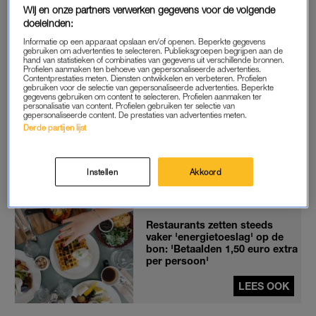
Wij en onze partners verwerken gegevens voor de volgende
krijgen, gaan 3,17 euro per kubieke meter gas betalen. Per
doeleinden:
kWh elektriciteit moeten ze 79 cent afrekenen. Dat is 22 en 5
Informatie op een apparaat opslaan en/of openen. Beperkte gegevens
cent minder dan de tarieven in oktober.
gebruiken om advertenties te selecteren. Publieksgroepen begrijpen aan de
hand van statistieken of combinaties van gegevens uit verschillende bronnen.
Profielen aanmaken ten behoeve van gepersonaliseerde advertenties.
Contentprestaties meten. Diensten ontwikkelen en verbeteren. Profielen
gebruiken voor de selectie van gepersonaliseerde advertenties. Beperkte
NIEUWE TARIEVEN
gegevens gebruiken om content te selecteren. Profielen aanmaken ter
personalisatie van content. Profielen gebruiken ter selectie van
Ook Budget Energie verlaagde het variabele gastarief
gepersonaliseerde content. De prestaties van advertenties meten.
Derde partijen lijst
afgelopen week van 2,72 euro per kubieke meter naar 2,61
euro. Vattenfall en Essent, de twee andere energiereuzen,
presenteren hoogstwaarschijnlijk eind november hun nieuwe
Instellen
Akkoord
tarieven die per 1 januari gaan gelden.
Restaurants zetten steeds
vaker 'energietoeslag' op de
bon: 'Betaalden 1,50 euro extra
per persoon'
LEES OOK