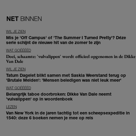
NET
BINNEN
WIL JE ZIEN
Mis je 'Off Campus' of 'The Summer I Turned Pretty'? Déze
serie schijnt de nieuwe hit van de zomer te zijn
WAT GOÉÉÉÉD
Doei, schaamte: 'vulvalippen' wordt officieel opgenomen in de Dikke
Van Dale
WIL JE ZIEN
Tatum Dagelet blikt samen met Saskia Weerstand terug op
'Brutale Meiden': 'Mensen beledigen was niet leuk meer'
WAT GOÉÉÉÉD
Belangrijk taboe doorbroken: Dikke Van Dale neemt
'vulvalippen' op in woordenboek
LEZEN
Van New York in de jaren tachtig tot een scheepsexpeditie in
1540: deze 6 boeken nemen je mee op reis