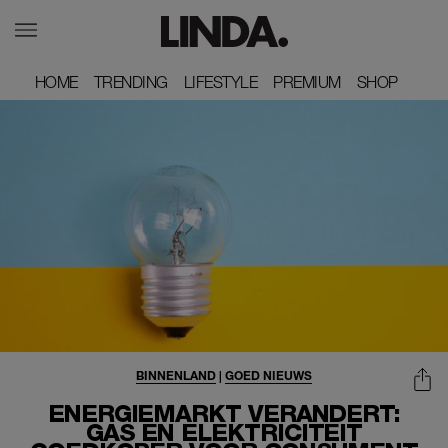
HOME
HOME
TRENDING
TRENDING
LIFESTYLE
LIFESTYLE
PREMIUM
PREMIUM
SHOP
SHOP
BINNENLAND
|
GOED NIEUWS
ENERGIEMARKT VERANDERT:
GAS EN ELEKTRICITEIT