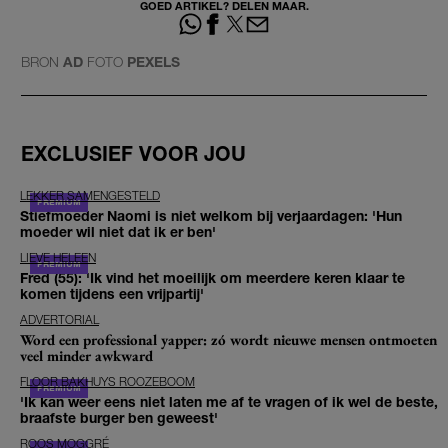
GOED ARTIKEL? DELEN MAAR.
BRON
AD
FOTO
PEXELS
EXCLUSIEF VOOR JOU
LEKKER SAMENGESTELD
Stiefmoeder Naomi is niet welkom bij verjaardagen: 'Hun
moeder wil niet dat ik er ben'
LIEVE HELEEN
Fred (55): 'Ik vind het moeilijk om meerdere keren klaar te
komen tijdens een vrijpartij'
ADVERTORIAL
Word een professional yapper: zó wordt nieuwe mensen ontmoeten
veel minder awkward
FLOOR BAKHUYS ROOZEBOOM
'Ik kan weer eens niet laten me af te vragen of ik wel de beste,
braafste burger ben geweest'
ROOS MOGGRÉ