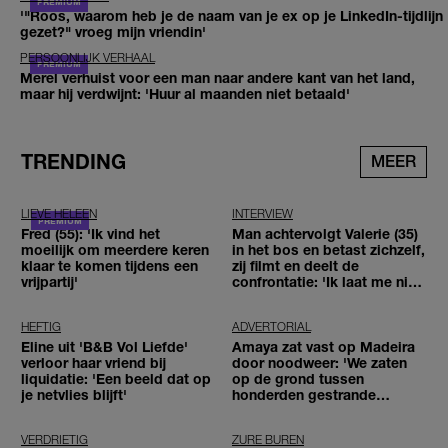
'"Roos, waarom heb je de naam van je ex op je LinkedIn-tijdlijn
gezet?" vroeg mijn vriendin'
PERSOONLIJK VERHAAL
Merel verhuist voor een man naar andere kant van het land,
maar hij verdwijnt: 'Huur al maanden niet betaald'
TRENDING
MEER
LIEVE HELEEN
INTERVIEW
Fred (55): 'Ik vind het
Man achtervolgt Valerie (35)
moeilijk om meerdere keren
in het bos en betast zichzelf,
klaar te komen tijdens een
zij filmt en deelt de
vrijpartij'
confrontatie: 'Ik laat me niet
tegenhouden'
HEFTIG
ADVERTORIAL
Eline uit 'B&B Vol Liefde'
Amaya zat vast op Madeira
verloor haar vriend bij
door noodweer: 'We zaten
liquidatie: 'Een beeld dat op
op de grond tussen
je netvlies blijft'
honderden gestrande
reizigers'
VERDRIETIG
ZURE BUREN