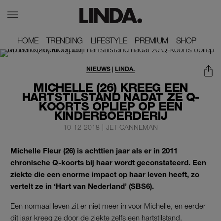
HOME
HOME
TRENDING
TRENDING
LIFESTYLE
LIFESTYLE
PREMIUM
PREMIUM
SHOP
SHOP
NIEUWS
|
LINDA.
MICHELLE (26) KREEG EEN
HARTSTILSTAND NADAT ZE Q-
KOORTS OPLIEP OP EEN
KINDERBOERDERIJ
10-12-2018
|
JET CANNEMAN
Michelle Fleur (26) is achttien jaar als er in 2011
chronische Q-koorts bij haar wordt geconstateerd. Een
ziekte die een enorme impact op haar leven heeft, zo
vertelt ze in ‘Hart van Nederland’ (SBS6).
Een normaal leven zit er niet meer in voor Michelle, en eerder
dit jaar kreeg ze door de ziekte zelfs een hartstilstand.