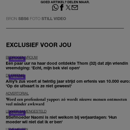
GOED ARTIKEL? DELEN MAAR.
BRON
SBS6
FOTO
STILL VIDEO
EXCLUSIEF VOOR JOU
BEDROGEN VROUW
Een paar uur na haar dood ontdekte Thom (32) dat zijn vriendin
vreemdging: 'Echt, mijn bek viel open'
DE ERFENIS
Amy’s zus voert al twintig jaar strijd om erfenis van 10.000 euro:
'Op de uitvaart is ze niet geweest'
ADVERTORIAL
Word een professional yapper: zó wordt nieuwe mensen ontmoeten
veel minder awkward
LEKKER SAMENGESTELD
Stiefmoeder Naomi is niet welkom bij verjaardagen: 'Hun
moeder wil niet dat ik er ben'
LIEVE HELEEN