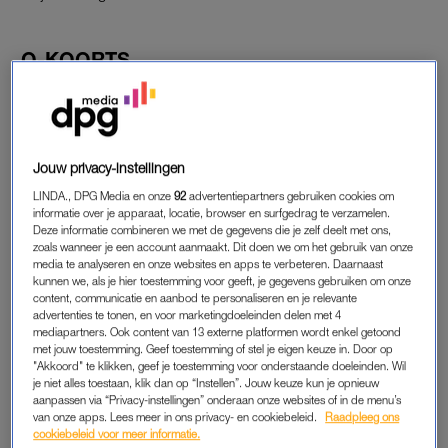
Q-KOORTS
Michelle liep Q-koorts op na een bezoekje aan een
kinderboerderij. Q-koorts is een infectieziekte die van dieren
op mensen kan overgaan. In Nederland was er van 2007 tot
2011 een uitbraak van de ziekte, die vooral geiten en schapen
Jouw privacy-instellingen
heeft getroffen. Heel soms kan de ziekte tot een chronische
LINDA., DPG Media en onze
92
advertentiepartners gebruiken cookies om
infectie leiden, zoals bij Michelle.
informatie over je apparaat, locatie, browser en surfgedrag te verzamelen.
Deze informatie combineren we met de gegevens die je zelf deelt met ons,
zoals wanneer je een account aanmaakt. Dit doen we om het gebruik van onze
media te analyseren en onze websites en apps te verbeteren. Daarnaast
PACEMAKER EN NIEUWE HARTKLEP
kunnen we, als je hier toestemming voor geeft, je gegevens gebruiken om onze
content, communicatie en aanbod te personaliseren en je relevante
En deze chronische Q-koorts zorgt ervoor dat Michelle
advertenties te tonen, en voor marketingdoeleinden delen met 4
nauwelijks kan deelnemen aan de maatschappij door de
mediapartners. Ook content van 13 externe platformen wordt enkel getoond
chronische vermoeidheid waarmee het gepaard gaat. Ook is
met jouw toestemming. Geef toestemming of stel je eigen keuze in. Door op
"Akkoord" te klikken, geef je toestemming voor onderstaande doeleinden. Wil
haar hart aangetast door de ziekte. Dit zorgde ervoor dat het in
je niet alles toestaan, klik dan op “Instellen”. Jouw keuze kun je opnieuw
september kantje boord was toen haar hart plots nog maar
aanpassen via “Privacy-instellingen” onderaan onze websites of in de menu’s
van onze apps. Lees meer in ons privacy- en cookiebeleid.
Raadpleeg ons
minimaal klopte. Inmiddels heeft Michelle zowel een
cookiebeleid voor meer informatie.
pacemaker als een nieuwe hartklep, en probeert ze ondanks