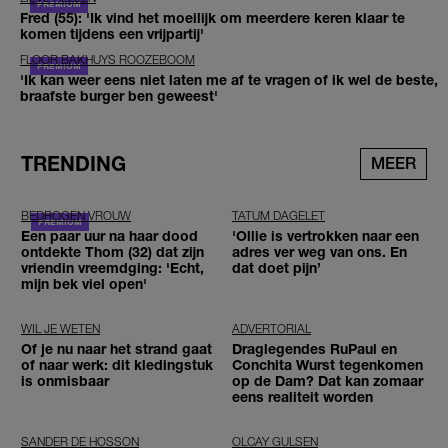
Fred (55): 'Ik vind het moeilijk om meerdere keren klaar te
komen tijdens een vrijpartij'
FLOOR BAKHUYS ROOZEBOOM
'Ik kan weer eens niet laten me af te vragen of ik wel de beste,
braafste burger ben geweest'
TRENDING
MEER
BEDROGEN VROUW
TATUM DAGELET
Een paar uur na haar dood
'Ollie is vertrokken naar een
ontdekte Thom (32) dat zijn
adres ver weg van ons. En
vriendin vreemdging: 'Echt,
dat doet pijn’
mijn bek viel open'
WIL JE WETEN
ADVERTORIAL
Of je nu naar het strand gaat
Draglegendes RuPaul en
of naar werk: dit kledingstuk
Conchita Wurst tegenkomen
is onmisbaar
op de Dam? Dat kan zomaar
eens realiteit worden
SANDER DE HOSSON
OLCAY GULSEN