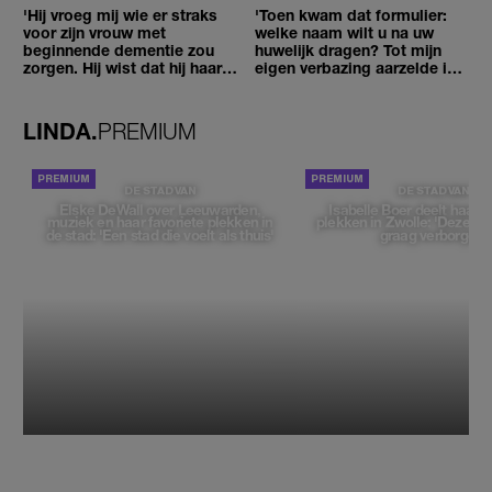
'Hij vroeg mij wie er straks
'Toen kwam dat formulier:
voor zijn vrouw met
welke naam wilt u na uw
beginnende dementie zou
huwelijk dragen? Tot mijn
zorgen. Hij wist dat hij haar
eigen verbazing aarzelde ik
zou moeten loslaten'
geen moment'
LINDA.
PREMIUM
DE STAD VAN
DE STAD VAN
Elske DeWall over Leeuwarden,
Isabelle Boer deelt haar f
muziek en haar favoriete plekken in
plekken in Zwolle: 'Deze pl
de stad: 'Een stad die voelt als thuis'
graag verborgen'