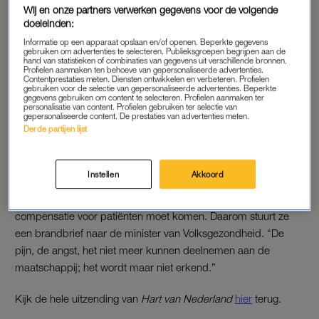
Wij en onze partners verwerken gegevens voor de volgende
alles optimistisch te blijven: “Ik stop het weg of lach het weg,
doeleinden:
om het zo min mogelijk te voelen.”
Informatie op een apparaat opslaan en/of openen. Beperkte gegevens
gebruiken om advertenties te selecteren. Publieksgroepen begrijpen aan de
hand van statistieken of combinaties van gegevens uit verschillende bronnen.
Lees ook
Profielen aanmaken ten behoeve van gepersonaliseerde advertenties.
Marloes (35) heeft Q-koorts: ‘Mijn hoofd is 35 maar lijf
Contentprestaties meten. Diensten ontwikkelen en verbeteren. Profielen
gebruiken voor de selectie van gepersonaliseerde advertenties. Beperkte
70’
gegevens gebruiken om content te selecteren. Profielen aanmaken ter
personalisatie van content. Profielen gebruiken ter selectie van
gepersonaliseerde content. De prestaties van advertenties meten.
Derde partijen lijst
BRANDBRIEF
Michelle’s moeder, Marianne Geelen, vindt dat de overheid Q-
Instellen
Akkoord
koorts-patiënten laat stikken. Zo vindt ze dat de voorlichting
over de ziekte tekortschiet en dat er meer onderzoek en
compensatie voor patiënten moet komen. Daarom stuurt ze
een brandbrief naar de minister van Volksgezondheid. “De
pijn, de angst, het niet meer kunnen deelnemen aan de
maatschappij; het wordt maar niet erkend.”
Kijk de hele uitzending van
Hart van Nederland
hier
terug.