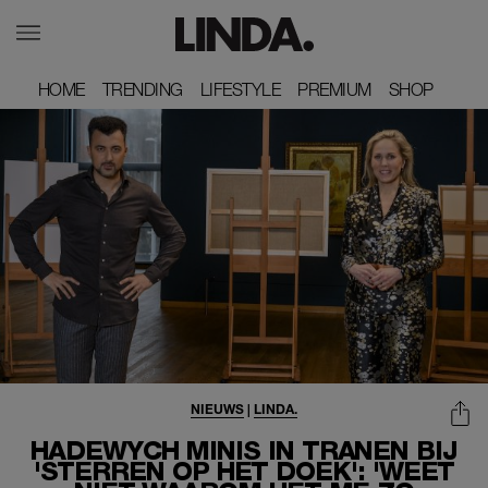
HOME
HOME
TRENDING
TRENDING
LIFESTYLE
LIFESTYLE
PREMIUM
PREMIUM
SHOP
SHOP
NIEUWS
|
LINDA.
HADEWYCH MINIS IN TRANEN BIJ
'STERREN OP HET DOEK': 'WEET