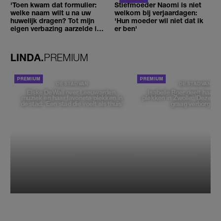
'Toen kwam dat formulier:
Stiefmoeder Naomi is niet
welke naam wilt u na uw
welkom bij verjaardagen:
huwelijk dragen? Tot mijn
'Hun moeder wil niet dat ik
eigen verbazing aarzelde ik
er ben'
geen moment'
LINDA.
PREMIUM
DE STAD VAN
DE STAD VAN
Elske DeWall over Leeuwarden,
Isabelle Boer deelt haar f
muziek en haar favoriete plekken in
plekken in Zwolle: 'Deze pl
de stad: 'Een stad die voelt als thuis'
graag verborgen'