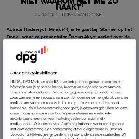
NIET WAAROM HET ME ZO
RAAKT'
24-04-2021
|
ROBYN VAN GORSEL
Actrice Hadewych Minis (44) is te gast bij ‘Sterren op het
Doek’, waar ze presentator Özcan Akyol vertelt over de
goede band met haar familieleden en de strijd met haar
onzekerheid.
“Ik kon ervan overtuigd zijn dat ik niets voorstelde en dat
mensen daar achter zouden komen.”
Jouw privacy-instellingen
LINDA., DPG Media en onze
92
advertentiepartners gebruiken cookies om
informatie over je apparaat, locatie, browser en surfgedrag te verzamelen.
HADEWYCH MINIS
Deze informatie combineren we met de gegevens die je zelf deelt met ons,
zoals wanneer je een account aanmaakt. Dit doen we om het gebruik van onze
Ze groeide op in Maastricht tegenover de toneelschool en
media te analyseren en onze websites en apps te verbeteren. Daarnaast
werd later zelf een succesvolle actrice, die twee Gouden
kunnen we, als je hier toestemming voor geeft, je gegevens gebruiken om onze
content, communicatie en aanbod te personaliseren en je relevante
Kalveren won. En ook als zangeres staat ze haar mannetje. In
advertenties te tonen, en voor marketingdoeleinden delen met 4
deze aflevering van
Sterren op het Doek
laat Hadewych Minis
mediapartners. Ook content van 13 externe platformen wordt enkel getoond
met jouw toestemming. Geef toestemming of stel je eigen keuze in. Door op
zich echter van een heel andere kant zien: als model voor een
"Akkoord" te klikken, geef je toestemming voor onderstaande doeleinden. Wil
portret.