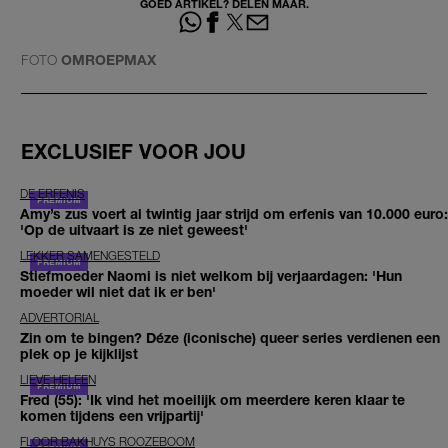
GOED ARTIKEL? DELEN MAAR.
FOTO
OMROEPMAX
EXCLUSIEF VOOR JOU
DE ERFENIS
Amy’s zus voert al twintig jaar strijd om erfenis van 10.000 euro:
'Op de uitvaart is ze niet geweest'
LEKKER SAMENGESTELD
Stiefmoeder Naomi is niet welkom bij verjaardagen: 'Hun
moeder wil niet dat ik er ben'
ADVERTORIAL
Zin om te bingen? Déze (iconische) queer series verdienen een
plek op je kijklijst
LIEVE HELEEN
Fred (55): 'Ik vind het moeilijk om meerdere keren klaar te
komen tijdens een vrijpartij'
FLOOR BAKHUYS ROOZEBOOM