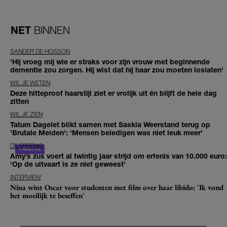
NET
BINNEN
SANDER DE HOSSON
'Hij vroeg mij wie er straks voor zijn vrouw met beginnende
dementie zou zorgen. Hij wist dat hij haar zou moeten loslaten'
WIL JE WETEN
Deze hitteproof haarstijl ziet er vrolijk uit én blijft de hele dag
zitten
WIL JE ZIEN
Tatum Dagelet blikt samen met Saskia Weerstand terug op
'Brutale Meiden': 'Mensen beledigen was niet leuk meer'
DE ERFENIS
Amy’s zus voert al twintig jaar strijd om erfenis van 10.000 euro:
'Op de uitvaart is ze niet geweest'
INTERVIEW
Nina wint Oscar voor studenten met film over haar libido: 'Ik vond
het moeilijk te beseffen'