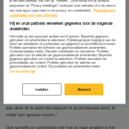
je niet alles toestaan, klik dan op “Instellen”. Jouw keuze kun je opnieuw
aanpassen via “Privacy-instellingen” onderaan onze websites of in de menu’s
van onze apps. Lees meer in ons privacy- en cookiebeleid.
Raadpleeg ons
Ze vindt het een enorme eer en ook feestelijk, om er in deze
cookiebeleid voor meer informatie.
rare tijd weer eens uit te mogen. Drie kunstenaars mogen
Wij en onze partners verwerken gegevens voor de volgende
haar portretteren. Dat gebeurt in theater De Kleine Komedie in
doeleinden:
Amsterdam. “Voor mij een bijzondere plek. Iedere keer als ik
Informatie op een apparaat opslaan en/of openen. Beperkte gegevens
iets nieuws probeer in mijn carrière, ontvangen ze me hier met
gebruiken om advertenties te selecteren. Publieksgroepen begrijpen aan de
hand van statistieken of combinaties van gegevens uit verschillende bronnen.
open armen.”
Profielen aanmaken ten behoeve van gepersonaliseerde advertenties.
Contentprestaties meten. Diensten ontwikkelen en verbeteren. Profielen
gebruiken voor de selectie van gepersonaliseerde advertenties. Beperkte
gegevens gebruiken om content te selecteren. Profielen aanmaken ter
personalisatie van content. Profielen gebruiken ter selectie van
ANGSTEN
gepersonaliseerde content. De prestaties van advertenties meten.
Derde partijen lijst
Tijdens het modelzitten is er tijd en ruimte voor een diepgaand
interview met presentator Özcan Akyol. In het bijzijn van de
kunstenaars vertelt ze over de band met haar familie. Als Akyol
Instellen
Akkoord
vraagt hoe het voor haar was toen haar broer uit huis ging om
te studeren, vloeien de tranen rijkelijk. “Ik moet huilen als ik er
aan denk en ik weet niet waarom ik zo emotioneel word. Ik
miste hem gewoon enorm.”
Ook spreekt ze openhartig over hoe ze haar angsten in het