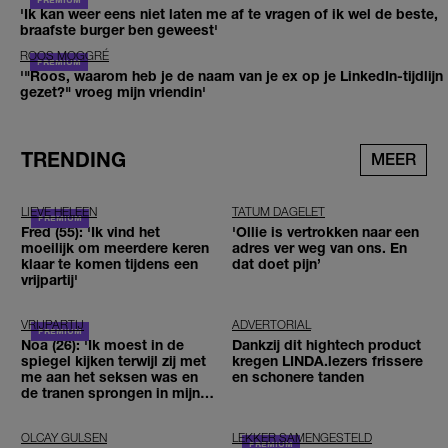
'Ik kan weer eens niet laten me af te vragen of ik wel de beste,
braafste burger ben geweest'
ROOS MOGGRÉ
'"Roos, waarom heb je de naam van je ex op je LinkedIn-tijdlijn
gezet?" vroeg mijn vriendin'
TRENDING
MEER
LIEVE HELEEN
TATUM DAGELET
Fred (55): 'Ik vind het
'Ollie is vertrokken naar een
moeilijk om meerdere keren
adres ver weg van ons. En
klaar te komen tijdens een
dat doet pijn’
vrijpartij'
VRIJPARTIJ
ADVERTORIAL
Noa (26): 'Ik moest in de
Dankzij dit hightech product
spiegel kijken terwijl zij met
kregen LINDA.lezers frissere
me aan het seksen was en
en schonere tanden
de tranen sprongen in mijn
ogen'
OLCAY GULSEN
LEKKER SAMENGESTELD