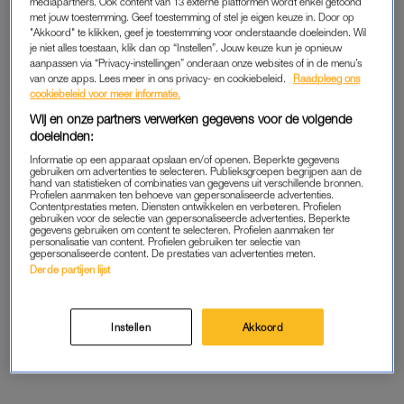
Op X regent het reacties. Veel kijkers vinden het opvallend dat
mediapartners. Ook content van 13 externe platformen wordt enkel getoond
met jouw toestemming. Geef toestemming of stel je eigen keuze in. Door op
er al dagen geen nieuwe vrouw verschijnt bij Robin. Zeker
"Akkoord" te klikken, geef je toestemming voor onderstaande doeleinden. Wil
omdat eerdere
kandidaat Jolijn
binnen één dag het veld
je niet alles toestaan, klik dan op “Instellen”. Jouw keuze kun je opnieuw
aanpassen via “Privacy-instellingen” onderaan onze websites of in de menu’s
moest ruimen, en er daarna meteen een vervanger voor haar
van onze apps. Lees meer in ons privacy- en cookiebeleid.
Raadpleeg ons
klaarstaat. ‘Beetje vreemd van de productie, dat er zo lang
cookiebeleid voor meer informatie.
geen dame komt’, schrijft een kijker.
Wij en onze partners verwerken gegevens voor de volgende
doeleinden:
Informatie op een apparaat opslaan en/of openen. Beperkte gegevens
Ja Hallo … productie van
#wintervolliefde
gebruiken om advertenties te selecteren. Publieksgroepen begrijpen aan de
hand van statistieken of combinaties van gegevens uit verschillende bronnen.
Profielen aanmaken ten behoeve van gepersonaliseerde advertenties.
Contentprestaties meten. Diensten ontwikkelen en verbeteren. Profielen
Dit is geen real life soap genaamd :
gebruiken voor de selectie van gepersonaliseerde advertenties. Beperkte
gegevens gebruiken om content te selecteren. Profielen aanmaken ter
personalisatie van content. Profielen gebruiken ter selectie van
“ de gezapige avonden van Pearl en Robin “
gepersonaliseerde content. De prestaties van advertenties meten.
Derde partijen lijst
Waar blijven de andere vrouwen?
#wintervolliefde
pic.twitter.com/s4rRKF9IyX
Instellen
Akkoord
— Starbuck (@starbuck68)
January 15, 2026