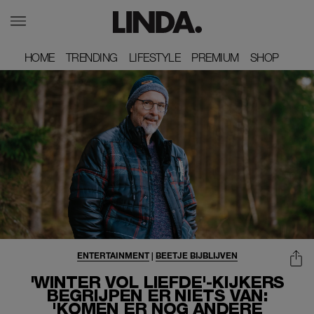
HOME
HOME
TRENDING
TRENDING
LIFESTYLE
LIFESTYLE
PREMIUM
PREMIUM
SHOP
SHOP
ENTERTAINMENT
|
BEETJE BIJBLIJVEN
'WINTER VOL LIEFDE'-KIJKERS
BEGRIJPEN ER NIETS VAN:
'KOMEN ER NOG ANDERE