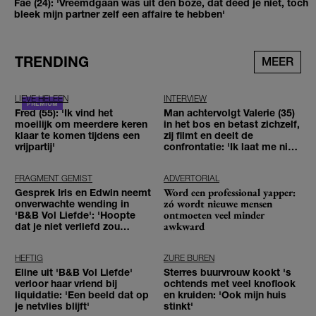
Fae (24): 'Vreemdgaan was uit den boze, dat deed je niet, toch
bleek mijn partner zelf een affaire te hebben'
TRENDING
MEER
LIEVE HELEEN
INTERVIEW
Fred (55): 'Ik vind het
Man achtervolgt Valerie (35)
moeilijk om meerdere keren
in het bos en betast zichzelf,
klaar te komen tijdens een
zij filmt en deelt de
vrijpartij'
confrontatie: 'Ik laat me niet
tegenhouden'
FRAGMENT GEMIST
ADVERTORIAL
Word een professional yapper:
Gesprek Iris en Edwin neemt
zó wordt nieuwe mensen
onverwachte wending in
ontmoeten veel minder
'B&B Vol Liefde': 'Hoopte
awkward
dat je niet verliefd zou
worden'
HEFTIG
ZURE BUREN
Eline uit 'B&B Vol Liefde'
Sterres buurvrouw kookt 's
verloor haar vriend bij
ochtends met veel knoflook
liquidatie: 'Een beeld dat op
en kruiden: 'Ook mijn huis
je netvlies blijft'
stinkt'