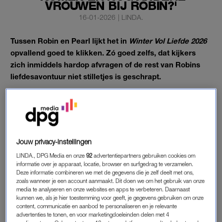
VROUWEN BIJ ROBIN?'
16-01-2026
|
LINDA.
Tussen Robin en Pearl lijkt het in
Winter Vol Liefde 2026
opvallend goed te klikken. Zó goed zelfs, dat kijkers
zich inmiddels hardop afvragen of de rest van Robins
liefdesavontuur niet stilletjes is geschrapt.
Want: waar blijven de andere vrouwen?
ROBIN EN PEARL
Jouw privacy-instellingen
Sinds Pearl haar intrede deed bij de
meubelmaker in Zweden
,
is de vonk flink overgeslagen. De twee wisselen kusjes uit,
LINDA., DPG Media en onze
92
advertentiepartners gebruiken cookies om
informatie over je apparaat, locatie, browser en surfgedrag te verzamelen.
voeren lange gesprekken en de dates zijn er in overvloed.
Deze informatie combineren we met de gegevens die je zelf deelt met ons,
Pearl voelt zich duidelijk thuis op Robins terrein. Dat gunnen
zoals wanneer je een account aanmaakt. Dit doen we om het gebruik van onze
de kijkers haar zeker, maar ze vragen zich ook één ding af:
media te analyseren en onze websites en apps te verbeteren. Daarnaast
kunnen we, als je hier toestemming voor geeft, je gegevens gebruiken om onze
waar blijven de andere kandidaten?
content, communicatie en aanbod te personaliseren en je relevante
advertenties te tonen, en voor marketingdoeleinden delen met 4