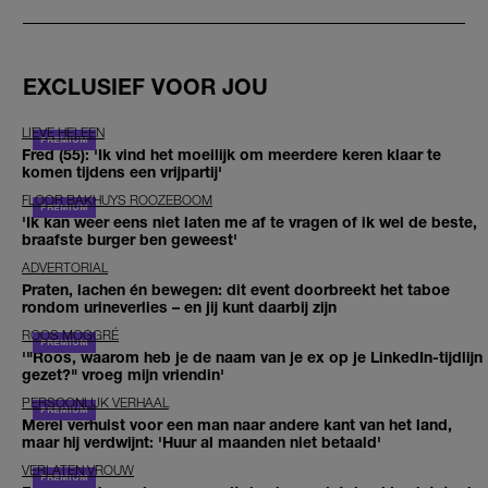
EXCLUSIEF VOOR JOU
LIEVE HELEEN
Fred (55): 'Ik vind het moeilijk om meerdere keren klaar te
komen tijdens een vrijpartij'
FLOOR BAKHUYS ROOZEBOOM
'Ik kan weer eens niet laten me af te vragen of ik wel de beste,
braafste burger ben geweest'
ADVERTORIAL
Praten, lachen én bewegen: dit event doorbreekt het taboe
rondom urineverlies – en jij kunt daarbij zijn
ROOS MOGGRÉ
'"Roos, waarom heb je de naam van je ex op je LinkedIn-tijdlijn
gezet?" vroeg mijn vriendin'
PERSOONLIJK VERHAAL
Merel verhuist voor een man naar andere kant van het land,
maar hij verdwijnt: 'Huur al maanden niet betaald'
VERLATEN VROUW