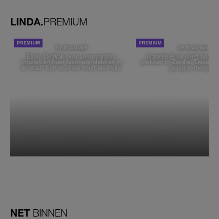
LINDA.
PREMIUM
DE STAD VAN
DE STAD VAN
Elske DeWall over Leeuwarden,
Isabelle Boer deelt haar f
muziek en haar favoriete plekken in
plekken in Zwolle: 'Deze pl
de stad: 'Een stad die voelt als thuis'
graag verborgen'
NET
BINNEN