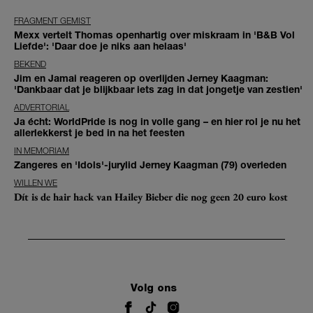
FRAGMENT GEMIST
Mexx vertelt Thomas openhartig over miskraam in 'B&B Vol
Liefde': 'Daar doe je niks aan helaas'
BEKEND
Jim en Jamai reageren op overlijden Jerney Kaagman:
'Dankbaar dat je blijkbaar iets zag in dat jongetje van zestien'
ADVERTORIAL
Ja écht: WorldPride is nog in volle gang – en hier rol je nu het
allerlekkerst je bed in na het feesten
IN MEMORIAM
Zangeres en 'Idols'-jurylid Jerney Kaagman (79) overleden
WILLEN WE
Dít is de hair hack van Hailey Bieber die nog geen 20 euro kost
Volg ons