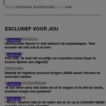
BRON
VERONICA SUPERGUIDE
FOTO
ANP
EXCLUSIEF VOOR JOU
LEKKER SAMENGESTELD
Stiefmoeder Naomi is niet welkom bij verjaardagen: 'Hun
moeder wil niet dat ik er ben'
LIEVE HELEEN
Fred (55): 'Ik vind het moeilijk om meerdere keren klaar te
komen tijdens een vrijpartij'
ADVERTORIAL
Dankzij dit hightech product kregen LINDA.lezers frissere en
schonere tanden
FLOOR BAKHUYS ROOZEBOOM
'Ik kan weer eens niet laten me af te vragen of ik wel de beste,
braafste burger ben geweest'
ROOS MOGGRÉ
'"Roos, waarom heb je de naam van je ex op je LinkedIn-tijdlijn
gezet?" vroeg mijn vriendin'