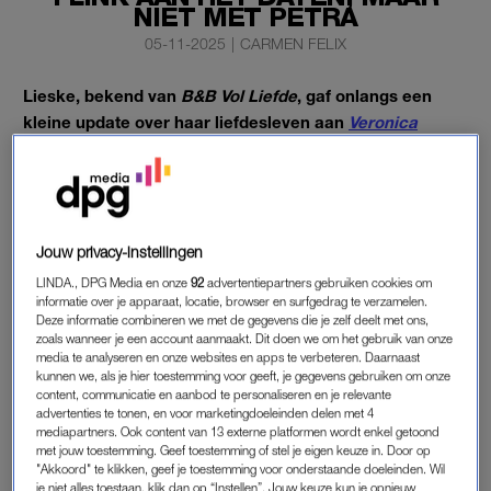
NIET MET PETRA
05-11-2025
|
CARMEN FELIX
Lieske, bekend van
B&B Vol Liefde
, gaf onlangs een
kleine update over haar liefdesleven aan
Veronica
Superguide
. De kijkers zagen haar destijds veel tijd
doorbrengen met Petra, maar daar is geen romance uit
ontstaan. Er broeit echter wel iets anders, met iemand
anders.
Jouw privacy-instellingen
LINDA., DPG Media en onze
92
advertentiepartners gebruiken cookies om
Over Petra zegt Lieske dit: “Wij hebben een hele goede relatie
informatie over je apparaat, locatie, browser en surfgedrag te verzamelen.
met elkaar, alleen geen seksuele. Dus we hebben geen relatie
Deze informatie combineren we met de gegevens die je zelf deelt met ons,
zoals wanneer je een account aanmaakt. Dit doen we om het gebruik van onze
in die zin, maar we hebben wel een hele goede
media te analyseren en onze websites en apps te verbeteren. Daarnaast
verstandhouding, we hebben een hele goede relatie met
kunnen we, als je hier toestemming voor geeft, je gegevens gebruiken om onze
content, communicatie en aanbod te personaliseren en je relevante
elkaar. We hebben dagelijks contact, gisteren zelfs ook nog.
advertenties te tonen, en voor marketingdoeleinden delen met 4
Dat is hartstikke leuk.”
mediapartners. Ook content van 13 externe platformen wordt enkel getoond
met jouw toestemming. Geef toestemming of stel je eigen keuze in. Door op
"Akkoord" te klikken, geef je toestemming voor onderstaande doeleinden. Wil
je niet alles toestaan, klik dan op “Instellen”. Jouw keuze kun je opnieuw