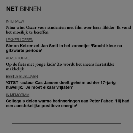
NET
BINNEN
INTERVIEW
Nina wint Oscar voor studenten met film over haar libido: 'Ik vond
het moeilijk te beseffen'
LEKKER LOEREN
Simon Keizer zet Jan Smit in het zonnetje: 'Bracht kleur na
gitzwarte periode'
ADVERTORIAL
Op de fiets met jonge kids? Zo wordt het ineens hartstikke
makkelijk
BEETJE BIJBLIJVEN
'GTST'-acteur Cas Jansen deelt geheim achter 17-jarig
huwelijk: 'Je moet elkaar vrijlaten'
IN MEMORIAM
Collega's delen warme herinneringen aan Peter Faber: 'Hij had
een aanstekelijke positieve energie'