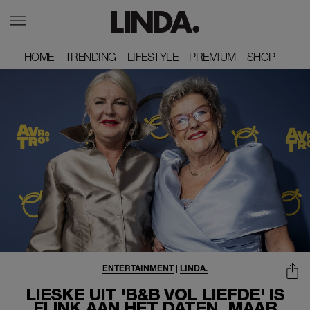
HOME
HOME
TRENDING
TRENDING
LIFESTYLE
LIFESTYLE
PREMIUM
PREMIUM
SHOP
SHOP
ENTERTAINMENT
|
LINDA.
LIESKE UIT 'B&B VOL LIEFDE' IS
FLINK AAN HET DATEN, MAAR