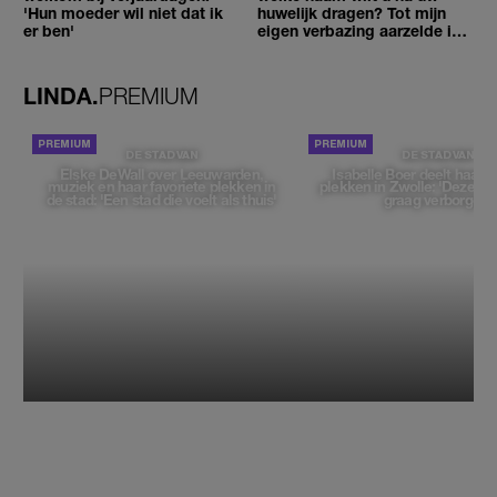
'Hun moeder wil niet dat ik
huwelijk dragen? Tot mijn
er ben'
eigen verbazing aarzelde ik
geen moment'
LINDA.
PREMIUM
DE STAD VAN
DE STAD VAN
Elske DeWall over Leeuwarden,
Isabelle Boer deelt haar f
muziek en haar favoriete plekken in
plekken in Zwolle: 'Deze pl
de stad: 'Een stad die voelt als thuis'
graag verborgen'