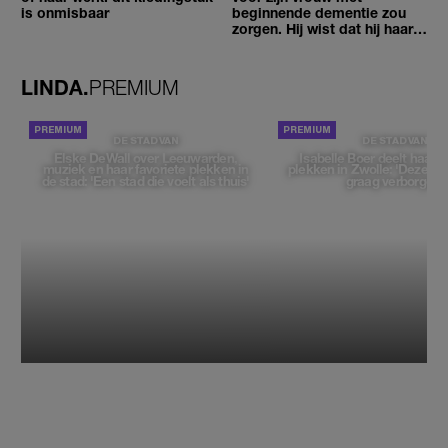
is onmisbaar
beginnende dementie zou
zorgen. Hij wist dat hij haar
zou moeten loslaten'
LINDA.
PREMIUM
DE STAD VAN
DE STAD VAN
Elske DeWall over Leeuwarden,
Isabelle Boer deelt haar f
muziek en haar favoriete plekken in
plekken in Zwolle: 'Deze pl
de stad: 'Een stad die voelt als thuis'
graag verborgen'