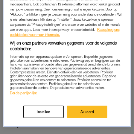
mediapartners. Ook content van 13 externe platformen wordt enkel getoond
met jouw toestemming. Geef toestemming of stel je eigen keuze in. Door op
"Akkoord" te klikken, geef je toestemming voor onderstaande doeleinden. Wil
Jutta Leerdam komt
je niet alles toestaan, klik dan op “Instellen”. Jouw keuze kun je opnieuw
superlatieven tekort na
aanpassen via “Privacy-instellingen” onderaan onze websites of in de menu’s
gevecht van Jake Paul: 'Groots
van onze apps. Lees meer in ons privacy- en cookiebeleid.
Raadpleeg ons
dromen werkt'
cookiebeleid voor meer informatie.
Wij en onze partners verwerken gegevens voor de volgende
LEES OOK
doeleinden:
Informatie op een apparaat opslaan en/of openen. Beperkte gegevens
gebruiken om advertenties te selecteren. Publieksgroepen begrijpen aan de
“Dit is iets waar we ons hele leven op hebben gewacht”,
hand van statistieken of combinaties van gegevens uit verschillende bronnen.
Profielen aanmaken ten behoeve van gepersonaliseerde advertenties.
vertelde Logan Paul tijdens een Instagram Live. De serie zal
Contentprestaties meten. Diensten ontwikkelen en verbeteren. Profielen
vanaf eind maart te zien zijn, en ook de teaser werd al
gebruiken voor de selectie van gepersonaliseerde advertenties. Beperkte
gegevens gebruiken om content te selecteren. Profielen aanmaken ter
gedropt. Daarin zie je Jutta Leerdam al een aantal keer voorbij
personalisatie van content. Profielen gebruiken ter selectie van
gepersonaliseerde content. De prestaties van advertenties meten.
komen.
Derde partijen lijst
“De gekste familie ter wereld”, zegt ze in de teaser van
Paul
American
. Het lijkt erop dat de partners van de broers ook een
Instellen
Akkoord
prominente rol zullen krijgen, dus grote kans dat we veel van
Jutta gaan zien in de serie.