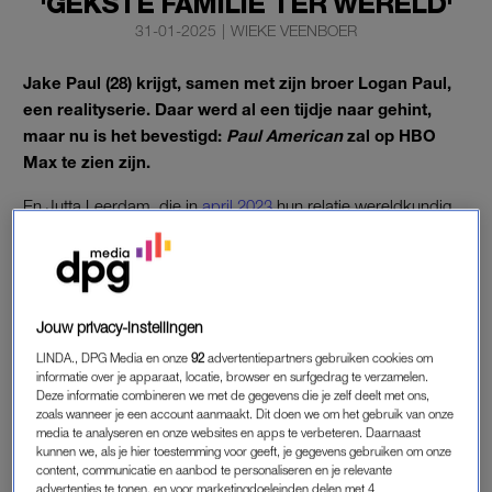
'GEKSTE FAMILIE TER WERELD'
31-01-2025
|
WIEKE VEENBOER
Jake Paul (28) krijgt, samen met zijn broer Logan Paul,
een realityserie. Daar werd al een tijdje naar gehint,
maar nu is het bevestigd:
Paul American
zal op HBO
Max te zien zijn.
En Jutta Leerdam, die in
april 2023
hun relatie wereldkundig
maakte, zal ook te zien zijn in de realityserie van de bekende
broers.
Jouw privacy-instellingen
JUTTA LEERDAM IN REALITYSERIE JAKE
PAUL
LINDA., DPG Media en onze
92
advertentiepartners gebruiken cookies om
informatie over je apparaat, locatie, browser en surfgedrag te verzamelen.
Dat
Jake
en Logan Paul een realityserie kregen, was eerst nog
Deze informatie combineren we met de gegevens die je zelf deelt met ons,
niet helemaal duidelijk. Op hun social media werd vooral
zoals wanneer je een account aanmaakt. Dit doen we om het gebruik van onze
media te analyseren en onze websites en apps te verbeteren. Daarnaast
gehint naar een boksgevecht tussen de twee. Daar zou een
kunnen we, als je hier toestemming voor geeft, je gegevens gebruiken om onze
persconferentie voor plaatsvinden, maar het bleek de
content, communicatie en aanbod te personaliseren en je relevante
aankondiging van hun nieuwe realityserie.
advertenties te tonen, en voor marketingdoeleinden delen met 4