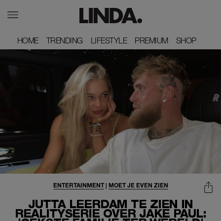
HOME
HOME
TRENDING
TRENDING
LIFESTYLE
LIFESTYLE
PREMIUM
PREMIUM
SHOP
SHOP
ENTERTAINMENT
|
MOET JE EVEN ZIEN
JUTTA LEERDAM TE ZIEN IN
REALITYSERIE OVER JAKE PAUL: