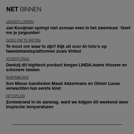
NET
BINNEN
LEKKER LOEREN
Jan Kooijman springt niet zomaar even in het zwembad: 'Geef
me je jurypunten'
GOED OM TE WETEN
Te mooi om waar te zijn? Kijk uit voor AI-foto's op
tweedehandsplatformen zoals Vinted
ADVERTORIAL
Dankzij dit hightech product kregen LINDA.lezers frissere en
schonere tanden
BABYNIEUWS
Son Mieux-bandleden Maud Akkermans en Olivier Lucas
verwachten hun eerste kind
HITTEPLAN
Zonnebrand in de aanslag, want we krijgen dit weekend weer
tropische temperaturen