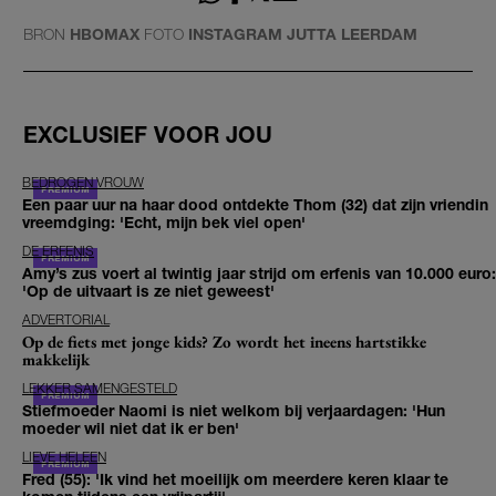
BRON
HBOMAX
FOTO
INSTAGRAM JUTTA LEERDAM
EXCLUSIEF VOOR JOU
BEDROGEN VROUW
Een paar uur na haar dood ontdekte Thom (32) dat zijn vriendin
vreemdging: 'Echt, mijn bek viel open'
DE ERFENIS
Amy’s zus voert al twintig jaar strijd om erfenis van 10.000 euro:
'Op de uitvaart is ze niet geweest'
ADVERTORIAL
Op de fiets met jonge kids? Zo wordt het ineens hartstikke
makkelijk
LEKKER SAMENGESTELD
Stiefmoeder Naomi is niet welkom bij verjaardagen: 'Hun
moeder wil niet dat ik er ben'
LIEVE HELEEN
Fred (55): 'Ik vind het moeilijk om meerdere keren klaar te