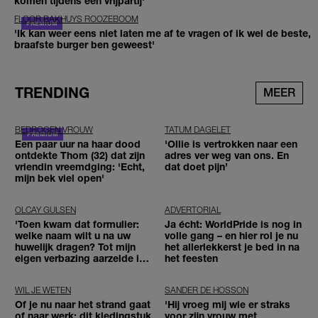
komen tijdens een vrijpartij'
FLOOR BAKHUYS ROOZEBOOM
'Ik kan weer eens niet laten me af te vragen of ik wel de beste,
braafste burger ben geweest'
TRENDING
MEER
BEDROGEN VROUW
TATUM DAGELET
Een paar uur na haar dood
'Ollie is vertrokken naar een
ontdekte Thom (32) dat zijn
adres ver weg van ons. En
vriendin vreemdging: 'Echt,
dat doet pijn’
mijn bek viel open'
OLCAY GULSEN
ADVERTORIAL
'Toen kwam dat formulier:
Ja écht: WorldPride is nog in
welke naam wilt u na uw
volle gang – en hier rol je nu
huwelijk dragen? Tot mijn
het allerlekkerst je bed in na
eigen verbazing aarzelde ik
het feesten
geen moment'
WIL JE WETEN
SANDER DE HOSSON
Of je nu naar het strand gaat
'Hij vroeg mij wie er straks
of naar werk: dit kledingstuk
voor zijn vrouw met