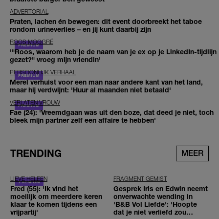
ADVERTORIAL
Praten, lachen én bewegen: dit event doorbreekt het taboe
rondom urineverlies – en jij kunt daarbij zijn
ROOS MOGGRÉ
'"Roos, waarom heb je de naam van je ex op je LinkedIn-tijdlijn
gezet?" vroeg mijn vriendin'
PERSOONLIJK VERHAAL
Merel verhuist voor een man naar andere kant van het land,
maar hij verdwijnt: 'Huur al maanden niet betaald'
VERLATEN VROUW
Fae (24): 'Vreemdgaan was uit den boze, dat deed je niet, toch
bleek mijn partner zelf een affaire te hebben'
TRENDING
MEER
LIEVE HELEEN
FRAGMENT GEMIST
Fred (55): 'Ik vind het
Gesprek Iris en Edwin neemt
moeilijk om meerdere keren
onverwachte wending in
klaar te komen tijdens een
'B&B Vol Liefde': 'Hoopte
vrijpartij'
dat je niet verliefd zou