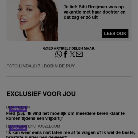
Te lief: Bibi Breijman was op
vakantie met haar dochter en
dat zag er zó uit
LEES OOK
GOED ARTIKEL? DELEN MAAR.
FOTO
LINDA.217 | ROBIN DE PUY
EXCLUSIEF VOOR JOU
LIEVE HELEEN
Fred (55): 'Ik vind het moeilijk om meerdere keren klaar te
komen tijdens een vrijpartij'
FLOOR BAKHUYS ROOZEBOOM
'Ik kan weer eens niet laten me af te vragen of ik wel de beste,
braafste burger ben geweest'