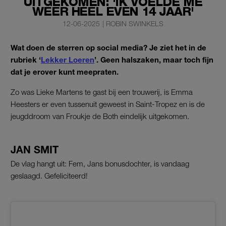
UITGEKOMEN: 'IK VOELDE ME
WEER HÉÉL EVEN 14 JAAR'
12-06-2025
|
ROBIN SWINKELS
Wat doen de sterren op social media? Je ziet het in de
rubriek ‘
Lekker Loeren
’. Geen halszaken, maar toch fijn
dat je erover kunt meepraten.
Zo was Lieke Martens te gast bij een trouwerij, is Emma
Heesters er even tussenuit geweest in Saint-Tropez en is de
jeugddroom van Froukje de Both eindelijk uitgekomen.
JAN SMIT
De vlag hangt uit: Fem, Jans bonusdochter, is vandaag
geslaagd. Gefeliciteerd!