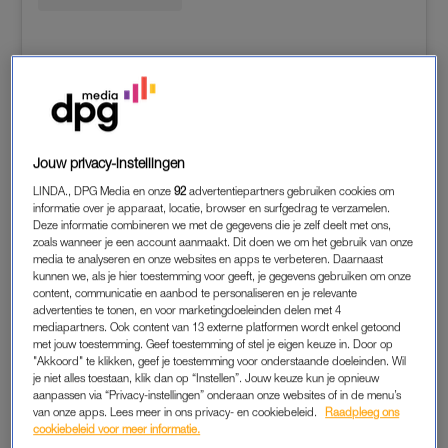
A post shared by Jan Smit (@jansmit)
Jouw privacy-instellingen
LINDA., DPG Media en onze
92
advertentiepartners gebruiken cookies om
informatie over je apparaat, locatie, browser en surfgedrag te verzamelen.
DAVINA MICHELLE
Deze informatie combineren we met de gegevens die je zelf deelt met ons,
zoals wanneer je een account aanmaakt. Dit doen we om het gebruik van onze
Een échte rockster: Davina laat zien hoe het eraan toe ging bij
media te analyseren en onze websites en apps te verbeteren. Daarnaast
het Rock For People festival in Praag.
kunnen we, als je hier toestemming voor geeft, je gegevens gebruiken om onze
content, communicatie en aanbod te personaliseren en je relevante
advertenties te tonen, en voor marketingdoeleinden delen met 4
mediapartners. Ook content van 13 externe platformen wordt enkel getoond
met jouw toestemming. Geef toestemming of stel je eigen keuze in. Door op
"Akkoord" te klikken, geef je toestemming voor onderstaande doeleinden. Wil
je niet alles toestaan, klik dan op “Instellen”. Jouw keuze kun je opnieuw
aanpassen via “Privacy-instellingen” onderaan onze websites of in de menu’s
van onze apps. Lees meer in ons privacy- en cookiebeleid.
Raadpleeg ons
cookiebeleid voor meer informatie.