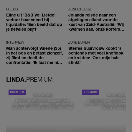
worden'
HEFTIG
ADVERTORIAL
Eline uit 'B&B Vol Liefde'
Jolanda reisde naar een
verloor haar vriend bij
afgelegen eiland voor de
liquidatie: 'Een beeld dat op
kust van Zuid-Australië: 'Wij
je netvlies blijft'
kwamen aan, onze koffers
niet'
INTERVIEW
ZURE BUREN
Man achtervolgt Valerie (35)
Sterres buurvrouw kookt 's
in het bos en betast zichzelf,
ochtends met veel knoflook
zij filmt en deelt de
en kruiden: 'Ook mijn huis
confrontatie: 'Ik laat me niet
stinkt'
tegenhouden'
LINDA.
PREMIUM
DE STAD VAN
DE STAD VAN
Elske DeWall over Leeuwarden,
Isabelle Boer deelt haar f
muziek en haar favoriete plekken in
plekken in Zwolle: 'Deze pl
de stad: 'Een stad die voelt als thuis'
graag verborgen'