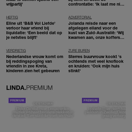
vrijpartij'
confrontatie: 'Ik laat me niet
tegenhouden'
HEFTIG
ADVERTORIAL
Eline uit 'B&B Vol Liefde'
Jolanda reisde naar een
verloor haar vriend bij
afgelegen eiland voor de
liquidatie: 'Een beeld dat op
kust van Zuid-Australië: 'Wij
je netvlies blijft'
kwamen aan, onze koffers
niet'
VERDRIETIG
ZURE BUREN
Nederlandse vrouw komt om
Sterres buurvrouw kookt 's
bij reddingspoging van
ochtends met veel knoflook
vriendin in zee Kreta,
en kruiden: 'Ook mijn huis
kinderen zien het gebeuren
stinkt'
LINDA.
PREMIUM
DE STAD VAN
DE STAD VAN
Elske DeWall over Leeuwarden,
Isabelle Boer deelt haar f
muziek en haar favoriete plekken in
plekken in Zwolle: 'Deze pl
de stad: 'Een stad die voelt als thuis'
graag verborgen'