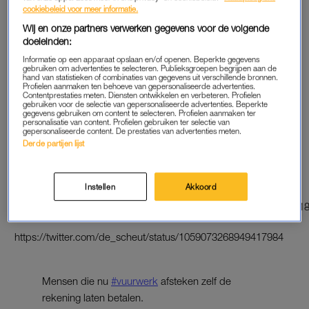
cookiebeleid voor meer informatie.
Wij en onze partners verwerken gegevens voor de volgende
MIDDELVINGER
doeleinden:
‘Personen die hun middelvinger opsteken tegen het
Informatie op een apparaat opslaan en/of openen. Beperkte gegevens
gebruiken om advertenties te selecteren. Publieksgroepen begrijpen aan de
vuurwerkverbod moeten niet zeuren als ze die vinger
hand van statistieken of combinaties van gegevens uit verschillende bronnen.
Profielen aanmaken ten behoeve van gepersonaliseerde advertenties.
vervolgens aan vuurwerk kwijtraken.’ En:
Contentprestaties meten. Diensten ontwikkelen en verbeteren. Profielen
gebruiken voor de selectie van gepersonaliseerde advertenties. Beperkte
‘Vuurwerkslachtoffers door eigen stommiteit gewoon alles uit
gegevens gebruiken om content te selecteren. Profielen aanmaken ter
personalisatie van content. Profielen gebruiken ter selectie van
eigen zak laten betalen. Dat scheelt dan in elk geval de
gepersonaliseerde content. De prestaties van advertenties meten.
gemeenschap weer een hoop geld. Laat die hersenloze zelf
Derde partijen lijst
betalen voor zijn actie’, zijn nog maar een paar van de vele
reacties.
Instellen
Akkoord
https://twitter.com/TheNormalGuy5/status/105908049476207001
https://twitter.com/de_scheut/status/1059073268949417984
Mensen die nu
#vuurwerk
afsteken zelf de
rekening laten betalen.