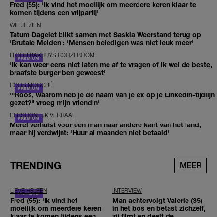
Fred (55): 'Ik vind het moeilijk om meerdere keren klaar te
komen tijdens een vrijpartij'
WIL JE ZIEN
Tatum Dagelet blikt samen met Saskia Weerstand terug op
'Brutale Meiden': 'Mensen beledigen was niet leuk meer'
FLOOR BAKHUYS ROOZEBOOM
'Ik kan weer eens niet laten me af te vragen of ik wel de beste,
braafste burger ben geweest'
ROOS MOGGRÉ
'"Roos, waarom heb je de naam van je ex op je LinkedIn-tijdlijn
gezet?" vroeg mijn vriendin'
PERSOONLIJK VERHAAL
Merel verhuist voor een man naar andere kant van het land,
maar hij verdwijnt: 'Huur al maanden niet betaald'
TRENDING
MEER
LIEVE HELEEN
INTERVIEW
Fred (55): 'Ik vind het
Man achtervolgt Valerie (35)
moeilijk om meerdere keren
in het bos en betast zichzelf,
klaar te komen tijdens een
zij filmt en deelt de