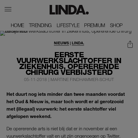
HOME
HOME
TRENDING
TRENDING
LIFESTYLE
LIFESTYLE
PREMIUM
PREMIUM
SHOP
SHOP
NIEUWS
|
LINDA.
EERSTE
VUURWERKSLACHTOFFER IN
ZIEKENHUIS, OPERERENDE
CHIRURG VERBIJSTERD
05-11-2018
|
MARTINE FINDHAMMER-SCHUT
Het duurt nog iets minder dan twee maanden voordat
het Oud & Nieuw is, maar toch wordt er al gerotzooid
met (illegaal) vuurwerk: het eerste slachtoffer viel
afgelopen weekend.
De opererende arts is niet blij dat er in november al een
vuurwerkslachtoffer valt en uit zijn ongenoegen op Twitter.