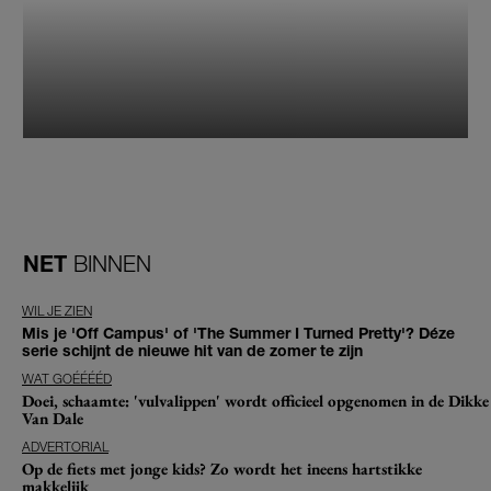
NET
BINNEN
WIL JE ZIEN
Mis je 'Off Campus' of 'The Summer I Turned Pretty'? Déze
serie schijnt de nieuwe hit van de zomer te zijn
WAT GOÉÉÉÉD
Doei, schaamte: 'vulvalippen' wordt officieel opgenomen in de Dikke
Van Dale
ADVERTORIAL
Op de fiets met jonge kids? Zo wordt het ineens hartstikke
makkelijk