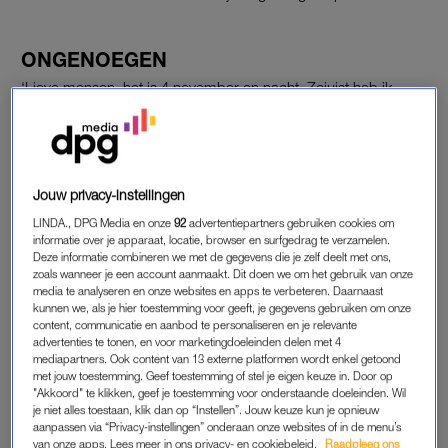
ONGENOEGEN
‘Lieve mensen, het is 4 november en nacht. Zojuist heb ik
alweer het eerste vuurslachtoffer geopereerd. Je zou denken
dat dit allemaal toch te voorkomen zou moeten zijn, maar daar
vergis ik me dus kennelijk in’, schrijft plastisch chirurg Paul van
Zuijlen op Twitter.
Jouw privacy-instellingen
LINDA., DPG Media en onze
92
advertentiepartners gebruiken cookies om
https://twitter.com/paulvanzuijlen/status/1058891469698883585
informatie over je apparaat, locatie, browser en surfgedrag te verzamelen.
Deze informatie combineren we met de gegevens die je zelf deelt met ons,
zoals wanneer je een account aanmaakt. Dit doen we om het gebruik van onze
VUURWERK
media te analyseren en onze websites en apps te verbeteren. Daarnaast
kunnen we, als je hier toestemming voor geeft, je gegevens gebruiken om onze
Het slachtoffer kwam in de nacht van afgelopen zaterdag op
content, communicatie en aanbod te personaliseren en je relevante
advertenties te tonen, en voor marketingdoeleinden delen met 4
zondag het Rode Kruis ziekenhuis in Beverwijk binnen. Van
mediapartners. Ook content van 13 externe platformen wordt enkel getoond
Zuijlen had op dat moment dienst en moest diegene opereren.
met jouw toestemming. Geef toestemming of stel je eigen keuze in. Door op
Gezien de toon van zijn bericht op Twitter, is de chirurg geen
"Akkoord" te klikken, geef je toestemming voor onderstaande doeleinden. Wil
je niet alles toestaan, klik dan op “Instellen”. Jouw keuze kun je opnieuw
voorstander van vuurwerk. Verschillende volgers zijn het met
aanpassen via “Privacy-instellingen” onderaan onze websites of in de menu’s
hem eens.
van onze apps. Lees meer in ons privacy- en cookiebeleid.
Raadpleeg ons