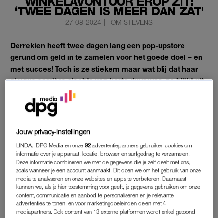
WINKELAVONTUUR EROP ZIT:
‘TWEE DAGEN IS MEER DAN ZAT'
27-08-2024
|
TOM STEVENS
Derrekien heeft twee dagen lang een pop-upstore
gerund om geld in te zamelen voor het goede doel – en
met succes! Toch is ze stiekem maar wat blij dat haar
nieuwe carrière slechts van korte duur was, zo blijkt uit
de nieuwste aflevering van
Urk
.
Manlief Tony voorspelde eerder al dat het runnen van een
Jouw privacy-instellingen
eigen winkel niets voor Derrekien zou zijn.
LINDA., DPG Media en onze
92
advertentiepartners gebruiken cookies om
informatie over je apparaat, locatie, browser en surfgedrag te verzamelen.
Deze informatie combineren we met de gegevens die je zelf deelt met ons,
POP-UPSTORE
zoals wanneer je een account aanmaakt. Dit doen we om het gebruik van onze
media te analyseren en onze websites en apps te verbeteren. Daarnaast
De kledingstukken vliegen twee dagen lang als warme
kunnen we, als je hier toestemming voor geeft, je gegevens gebruiken om onze
broodjes over de toonbank in de pop-upstore van Derrekien.
content, communicatie en aanbod te personaliseren en je relevante
Ze is verbaasd over hoe succesvol haar winkeltje is geworden.
advertenties te tonen, en voor marketingdoeleinden delen met 4
mediapartners. Ook content van 13 externe platformen wordt enkel getoond
“Ik ben trots dat je het hebt gedaan. Was het de moeite