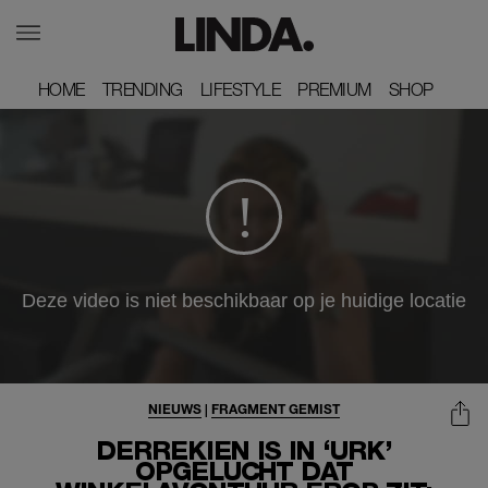
HOME
HOME
TRENDING
TRENDING
LIFESTYLE
LIFESTYLE
PREMIUM
PREMIUM
SHOP
SHOP
NIEUWS
|
FRAGMENT GEMIST
DERREKIEN IS IN ‘URK’
OPGELUCHT DAT