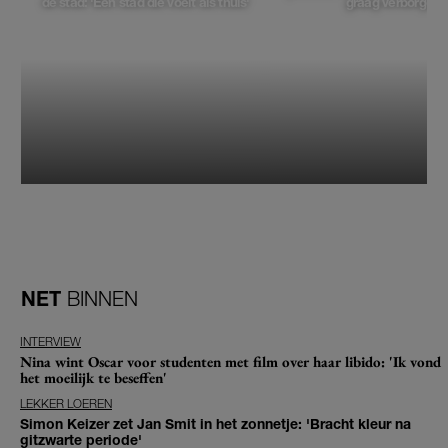
de stad: 'Een stad die voelt als thuis'
graag verborgen'
NET
BINNEN
INTERVIEW
Nina wint Oscar voor studenten met film over haar libido: 'Ik vond
het moeilijk te beseffen'
LEKKER LOEREN
Simon Keizer zet Jan Smit in het zonnetje: 'Bracht kleur na
gitzwarte periode'