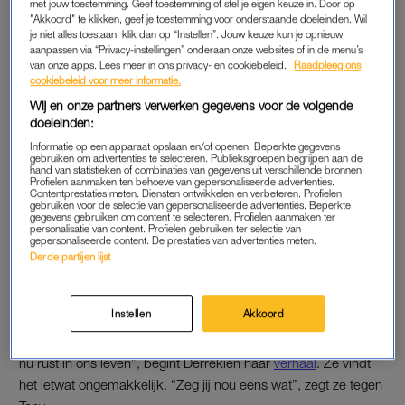
met jouw toestemming. Geef toestemming of stel je eigen keuze in. Door op
waard?”, vraagt Tony na het sluiten van de winkel aan zijn
"Akkoord" te klikken, geef je toestemming voor onderstaande doeleinden. Wil
je niet alles toestaan, klik dan op “Instellen”. Jouw keuze kun je opnieuw
vrouw
. “Ik vond het leuk om te doen, maar niet voor altijd.” Hij
aanpassen via “Privacy-instellingen” onderaan onze websites of in de menu’s
schiet direct in de lach: “Wie had er weer gelijk? Je wil het niet
van onze apps. Lees meer in ons privacy- en cookiebeleid.
Raadpleeg ons
cookiebeleid voor meer informatie.
toegeven, maar ik had weer gelijk. Ik heb al eerder gezegd: dit
wordt hem niet.”
Derrekien
geeft schoorvoetend toe dat Tony
Wij en onze partners verwerken gegevens voor de volgende
doeleinden:
gelijk had. “Ik vond het leuk om te doen.” Tony knikt
instemmend. “Ja, maar twee dagen is meer dan zat voor jou.”
Informatie op een apparaat opslaan en/of openen. Beperkte gegevens
gebruiken om advertenties te selecteren. Publieksgroepen begrijpen aan de
hand van statistieken of combinaties van gegevens uit verschillende bronnen.
Profielen aanmaken ten behoeve van gepersonaliseerde advertenties.
Contentprestaties meten. Diensten ontwikkelen en verbeteren. Profielen
CHEQUE
gebruiken voor de selectie van gepersonaliseerde advertenties. Beperkte
gegevens gebruiken om content te selecteren. Profielen aanmaken ter
personalisatie van content. Profielen gebruiken ter selectie van
De volgende dag gaan ze samen naar Stichting Hulp en Steun,
gepersonaliseerde content. De prestaties van advertenties meten.
een organisatie die mensen helpt om uit de schulden te
Derde partijen lijst
komen. Ze overhandigen hen een cheque met het opgehaalde
bedrag. De opbrengsten van de pop-upstore gaan namelijk in
Instellen
Akkoord
zijn geheel naar de stichting. “We zijn jullie heel dankbaar wat
jullie destijds voor ons hebben gedaan. Daardoor hebben wij
nu rust in ons leven”, begint Derrekien haar
verhaal
. Ze vindt
het ietwat ongemakkelijk. “Zeg jij nou eens wat”, zegt ze tegen