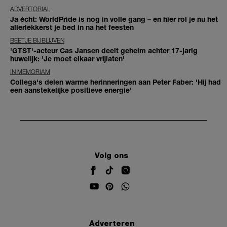
ADVERTORIAL
Ja écht: WorldPride is nog in volle gang – en hier rol je nu het
allerlekkerst je bed in na het feesten
BEETJE BIJBLIJVEN
'GTST'-acteur Cas Jansen deelt geheim achter 17-jarig
huwelijk: 'Je moet elkaar vrijlaten'
IN MEMORIAM
Collega's delen warme herinneringen aan Peter Faber: 'Hij had
een aanstekelijke positieve energie'
Volg ons
Adverteren