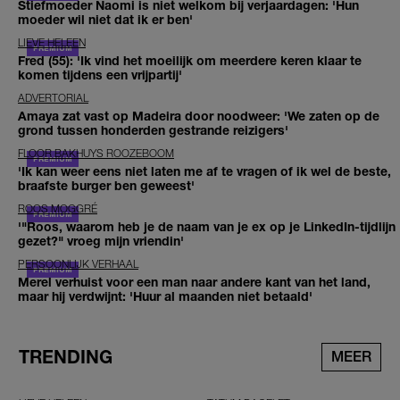
Stiefmoeder Naomi is niet welkom bij verjaardagen: 'Hun
moeder wil niet dat ik er ben'
LIEVE HELEEN
Fred (55): 'Ik vind het moeilijk om meerdere keren klaar te
komen tijdens een vrijpartij'
ADVERTORIAL
Amaya zat vast op Madeira door noodweer: 'We zaten op de
grond tussen honderden gestrande reizigers'
FLOOR BAKHUYS ROOZEBOOM
'Ik kan weer eens niet laten me af te vragen of ik wel de beste,
braafste burger ben geweest'
ROOS MOGGRÉ
'"Roos, waarom heb je de naam van je ex op je LinkedIn-tijdlijn
gezet?" vroeg mijn vriendin'
PERSOONLIJK VERHAAL
Merel verhuist voor een man naar andere kant van het land,
maar hij verdwijnt: 'Huur al maanden niet betaald'
TRENDING
MEER