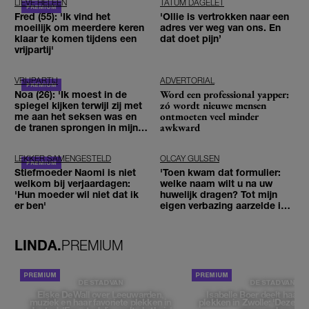
LIEVE HELEEN
TATUM DAGELET
Fred (55): 'Ik vind het
'Ollie is vertrokken naar een
moeilijk om meerdere keren
adres ver weg van ons. En
klaar te komen tijdens een
dat doet pijn’
vrijpartij'
VRIJPARTIJ
ADVERTORIAL
Word een professional yapper:
Noa (26): 'Ik moest in de
zó wordt nieuwe mensen
spiegel kijken terwijl zij met
ontmoeten veel minder
me aan het seksen was en
awkward
de tranen sprongen in mijn
ogen'
LEKKER SAMENGESTELD
OLCAY GULSEN
Stiefmoeder Naomi is niet
'Toen kwam dat formulier:
welkom bij verjaardagen:
welke naam wilt u na uw
'Hun moeder wil niet dat ik
huwelijk dragen? Tot mijn
er ben'
eigen verbazing aarzelde ik
geen moment'
LINDA.
PREMIUM
DE STAD VAN
DE STAD VAN
Elske DeWall over Leeuwarden,
Isabelle Boer deelt haar f
muziek en haar favoriete plekken in
plekken in Zwolle: 'Deze pl