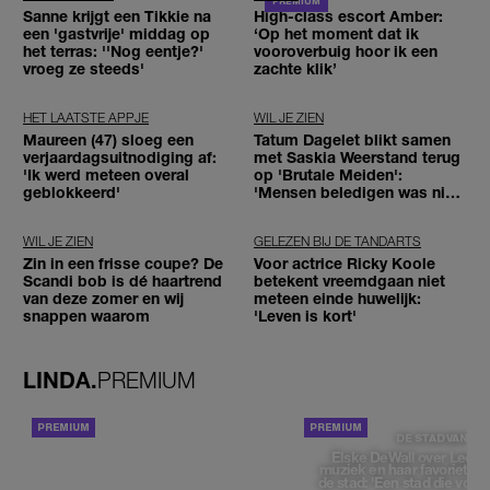
Sanne krijgt een Tikkie na
High-class escort Amber:
een 'gastvrije' middag op
‘Op het moment dat ik
het terras: ''Nog eentje?'
vooroverbuig hoor ik een
vroeg ze steeds'
zachte klik’
HET LAATSTE APPJE
WIL JE ZIEN
Maureen (47) sloeg een
Tatum Dagelet blikt samen
verjaardagsuitnodiging af:
met Saskia Weerstand terug
'Ik werd meteen overal
op 'Brutale Meiden':
geblokkeerd'
'Mensen beledigen was niet
leuk meer'
WIL JE ZIEN
GELEZEN BIJ DE TANDARTS
Zin in een frisse coupe? De
Voor actrice Ricky Koole
Scandi bob is dé haartrend
betekent vreemdgaan niet
van deze zomer en wij
meteen einde huwelijk:
snappen waarom
'Leven is kort'
LINDA.
PREMIUM
ACHTERGROND
DE STAD VAN
Elske DeWall over Leeu
muziek en haar favoriete p
de stad: 'Een stad die voelt 