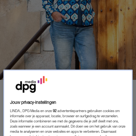
ENTERTAINMENT
|
BEETJE BIJBLIJVEN
DEBBIE EN PAUL HADDEN AMPER
Jouw privacy-instellingen
TIJD SAMEN TIJDENS OPNAMES
'B&B VOL LIEFDE'
LINDA., DPG Media en onze
92
advertentiepartners gebruiken cookies om
informatie over je apparaat, locatie, browser en surfgedrag te verzamelen.
18-06-2024
|
ANNA NEELTJE DE BOER
Deze informatie combineren we met de gegevens die je zelf deelt met ons,
zoals wanneer je een account aanmaakt. Dit doen we om het gebruik van onze
B&B-houder Debbie de Jong vond de liefde bij Paul in
media te analyseren en onze websites en apps te verbeteren. Daarnaast