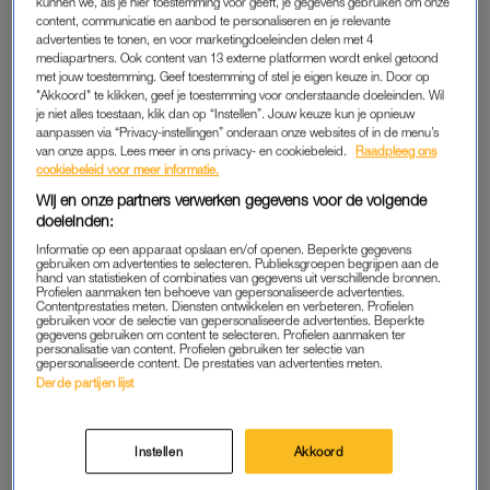
kunnen we, als je hier toestemming voor geeft, je gegevens gebruiken om onze
het afgelopen seizoen van
B&B Vol Liefde
. Maar echt
content, communicatie en aanbod te personaliseren en je relevante
veel tijd met samen hadden de tortelduifjes destijds niet.
advertenties te tonen, en voor marketingdoeleinden delen met 4
mediapartners. Ook content van 13 externe platformen wordt enkel getoond
met jouw toestemming. Geef toestemming of stel je eigen keuze in. Door op
Dat vertelt de kleurrijke realityster in de podcast
Over de
"Akkoord" te klikken, geef je toestemming voor onderstaande doeleinden. Wil
Liefde
.
je niet alles toestaan, klik dan op “Instellen”. Jouw keuze kun je opnieuw
aanpassen via “Privacy-instellingen” onderaan onze websites of in de menu’s
van onze apps. Lees meer in ons privacy- en cookiebeleid.
Raadpleeg ons
cookiebeleid voor meer informatie.
DEBBIE DE JONG
Wij en onze partners verwerken gegevens voor de volgende
“Paul en ik zijn op een rare manier bij elkaar gekomen. Het
doeleinden:
was helemaal geen liefde op het eerste gezicht”, vertelt ze.
Informatie op een apparaat opslaan en/of openen. Beperkte gegevens
gebruiken om advertenties te selecteren. Publieksgroepen begrijpen aan de
hand van statistieken of combinaties van gegevens uit verschillende bronnen.
Toch hebben de twee hebben inmiddels een jaar verkering
.
Profielen aanmaken ten behoeve van gepersonaliseerde advertenties.
Contentprestaties meten. Diensten ontwikkelen en verbeteren. Profielen
“Het is gegroeid en zoals Paul altijd zegt, en daar heeft hij
gebruiken voor de selectie van gepersonaliseerde advertenties. Beperkte
helemaal gelijk in: wij kregen constant een spiegel
gegevens gebruiken om content te selecteren. Profielen aanmaken ter
personalisatie van content. Profielen gebruiken ter selectie van
voorgehouden, omdat we een soort van verslaggever bij ons
gepersonaliseerde content. De prestaties van advertenties meten.
Derde partijen lijst
hadden in die drie weken dat er werd opgenomen. ‘Je zegt
wel dit, maar meen je dat wel?’ Wij zaten in een soort
snelkookpan met een soort relatietherapeut. Op die manier
Instellen
Akkoord
zijn we elkaar steeds anders gaan zien en steeds opener naar