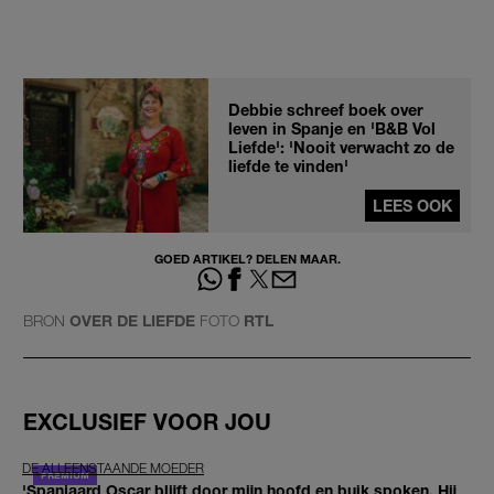
Debbie schreef boek over
leven in Spanje en 'B&B Vol
Liefde': 'Nooit verwacht zo de
liefde te vinden'
LEES OOK
GOED ARTIKEL? DELEN MAAR.
BRON
OVER DE LIEFDE
FOTO
RTL
EXCLUSIEF VOOR JOU
DE ALLEENSTAANDE MOEDER
'Spanjaard Oscar blijft door mijn hoofd en buik spoken. Hij