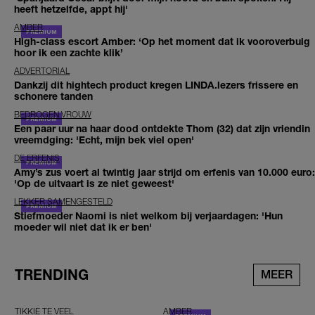
heeft hetzelfde, appt hij'
AMBER
High-class escort Amber: ‘Op het moment dat ik vooroverbuig
hoor ik een zachte klik’
ADVERTORIAL
Dankzij dit hightech product kregen LINDA.lezers frissere en
schonere tanden
BEDROGEN VROUW
Een paar uur na haar dood ontdekte Thom (32) dat zijn vriendin
vreemdging: 'Echt, mijn bek viel open'
DE ERFENIS
Amy’s zus voert al twintig jaar strijd om erfenis van 10.000 euro:
'Op de uitvaart is ze niet geweest'
LEKKER SAMENGESTELD
Stiefmoeder Naomi is niet welkom bij verjaardagen: 'Hun
moeder wil niet dat ik er ben'
TRENDING
MEER
TIKKIE TE VEEL
AMBER