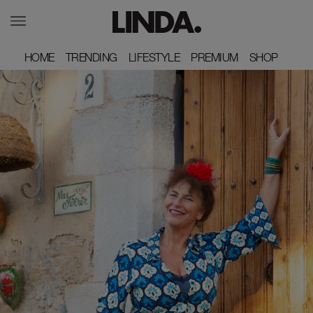
HOME
HOME
TRENDING
TRENDING
LIFESTYLE
LIFESTYLE
PREMIUM
PREMIUM
SHOP
SHOP