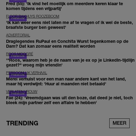
Fred (55): 'Ik vind het moeilijk om meerdere keren klaar te
komen tijdens een vrijpartij'
FLOOR BAKHUYS ROOZEBOOM
'Ik kan weer eens niet laten me af te vragen of ik wel de beste,
braafste burger ben geweest'
ADVERTORIAL
Draglegendes RuPaul en Conchita Wurst tegenkomen op de
Dam? Dat kan zomaar eens realiteit worden
ROOS MOGGRÉ
'"Roos, waarom heb je de naam van je ex op je LinkedIn-tijdlijn
gezet?" vroeg mijn vriendin'
PERSOONLIJK VERHAAL
Merel verhuist voor een man naar andere kant van het land,
maar hij verdwijnt: 'Huur al maanden niet betaald'
VERLATEN VROUW
Fae (24): 'Vreemdgaan was uit den boze, dat deed je niet, toch
bleek mijn partner zelf een affaire te hebben'
TRENDING
MEER