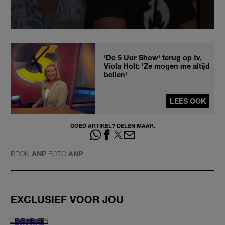
'De 5 Uur Show' terug op tv,
Viola Holt: 'Ze mogen me altijd
bellen'
LEES OOK
GOED ARTIKEL? DELEN MAAR.
BRON
ANP
FOTO
ANP
EXCLUSIEF VOOR JOU
LIEVE HELEEN