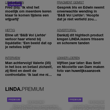
LIEVE HELEEN
FRAGMENT GEMIST
Fred (55): 'Ik vind het
Gesprek Iris en Edwin neemt
moeilijk om meerdere keren
onverwachte wending in
klaar te komen tijdens een
'B&B Vol Liefde': 'Hoopte
vrijpartij'
dat je niet verliefd zou
worden'
HEFTIG
ADVERTORIAL
Eline uit 'B&B Vol Liefde'
Dankzij dit hightech product
verloor haar vriend bij
kregen LINDA.lezers frissere
liquidatie: 'Een beeld dat op
en schonere tanden
je netvlies blijft'
INTERVIEW
LEKKER LOEREN
Man achtervolgt Valerie (35)
Vijftien jaar later: Bas Smit
in het bos en betast zichzelf,
en Nicolette van Dam maken
zij filmt en deelt de
foto van huwelijksaanzoek
confrontatie: 'Ik laat me niet
na
tegenhouden'
LINDA.
PREMIUM
DE STAD VAN
DE STAD VAN
Elske DeWall over Leeuwarden,
Isabelle Boer deelt haar f
muziek en haar favoriete plekken in
plekken in Zwolle: 'Deze pl