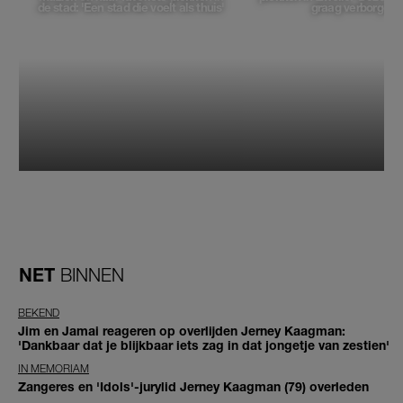
de stad: 'Een stad die voelt als thuis'
graag verborgen'
NET
BINNEN
BEKEND
Jim en Jamai reageren op overlijden Jerney Kaagman:
'Dankbaar dat je blijkbaar iets zag in dat jongetje van zestien'
IN MEMORIAM
Zangeres en 'Idols'-jurylid Jerney Kaagman (79) overleden