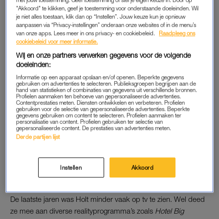
komst van RTL kreeg ze een nieuwe kans. Ze werd het gezicht
"Akkoord" te klikken, geef je toestemming voor onderstaande doeleinden. Wil
van
TV Romantica
, een nachtelijke talkshow over liefde en
je niet alles toestaan, klik dan op “Instellen”. Jouw keuze kun je opnieuw
aanpassen via “Privacy-instellingen” onderaan onze websites of in de menu’s
seks, en vormde samen met Dieuwertje Blok en Marc
van onze apps. Lees meer in ons privacy- en cookiebeleid.
Raadpleeg ons
Postelmans het eerste presentatieteam van de
5 Uur Show
.
cookiebeleid voor meer informatie.
Holt zou het middagprogramma tien jaar blijven presenteren.
Wij en onze partners verwerken gegevens voor de volgende
In 1998 viel het doek, waarna Holt nog een seizoen van
doeleinden:
Klasgenoten maakte.
Informatie op een apparaat opslaan en/of openen. Beperkte gegevens
gebruiken om advertenties te selecteren. Publieksgroepen begrijpen aan de
hand van statistieken of combinaties van gegevens uit verschillende bronnen.
Profielen aanmaken ten behoeve van gepersonaliseerde advertenties.
Contentprestaties meten. Diensten ontwikkelen en verbeteren. Profielen
Viola Holt deelde kort voor
gebruiken voor de selectie van gepersonaliseerde advertenties. Beperkte
overlijden nog
gegevens gebruiken om content te selecteren. Profielen aanmaken ter
geluksmomenten: 'Wat een
personalisatie van content. Profielen gebruiken ter selectie van
gepersonaliseerde content. De prestaties van advertenties meten.
fijne dag'
Derde partijen lijst
LEES OOK
Instellen
Akkoord
MINDER OP TV
De laatste jaren was Holt minder vaak op tv te zien. Wel deed
ze mee aan diverse realityprogramma’s zoals
Hotel Big