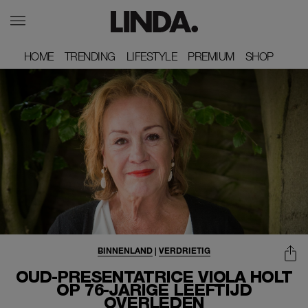
HOME
HOME
TRENDING
TRENDING
LIFESTYLE
LIFESTYLE
PREMIUM
PREMIUM
SHOP
SHOP
BINNENLAND
|
VERDRIETIG
OUD-PRESENTATRICE VIOLA HOLT
OP 76-JARIGE LEEFTIJD
OVERLEDEN