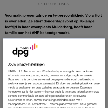
07-11-2025
|
LINDA.
Voormalig presentatrice en tv-persoonlijkheid Viola Holt
is overleden. Ze stierf donderdagavond op 76-jarige
leeftijd in haar woonplaats Muiderberg, heeft haar
familie aan het ANP bekendgemaakt.
Holt vierde haar grootste successen in de jaren 90 met het
middagprogramma
5 Uur Show
voor RTL 4.
VIOLA HOLT OVERLEDEN
Jouw privacy-instellingen
Holt maakte in 1968 haar debuut op de Nederlandse televisie
LINDA., DPG Media en onze
92
advertentiepartners gebruiken cookies om
informatie over je apparaat, locatie, browser en surfgedrag te verzamelen.
als omroepster bij de AVRO. Na een korte tijd bij de VPRO
Deze informatie combineren we met de gegevens die je zelf deelt met ons,
werkte ze lange tijd voor de NOS, waar ze naast omroepster
zoals wanneer je een account aanmaakt. Dit doen we om het gebruik van onze
ook programma’s mocht presenteren. Daarna stapte ze over
media te analyseren en onze websites en apps te verbeteren. Daarnaast
kunnen we, als je hier toestemming voor geeft, je gegevens gebruiken om onze
naar de TROS.
content, communicatie en aanbod te personaliseren en je relevante
advertenties te tonen, en voor marketingdoeleinden delen met 4
Eind jaren 80 leek Holts tv-carrière voorbij, maar met de
mediapartners. Ook content van 13 externe platformen wordt enkel getoond
met jouw toestemming. Geef toestemming of stel je eigen keuze in. Door op