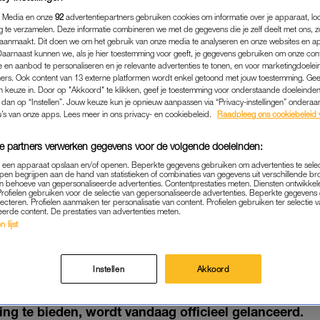
 Media en onze
92
advertentiepartners gebruiken cookies om informatie over je apparaat, lo
g te verzamelen. Deze informatie combineren we met de gegevens die je zelf deelt met ons, z
aanmaakt. Dit doen we om het gebruik van onze media te analyseren en onze websites en a
Daarnaast kunnen we, als je hier toestemming voor geeft, je gegevens gebruiken om onze con
 en aanbod te personaliseren en je relevante advertenties te tonen, en voor marketingdoele
ers. Ook content van 13 externe platformen wordt enkel getoond met jouw toestemming. Ge
gen keuze in. Door op "Akkoord" te klikken, geef je toestemming voor onderstaande doeleinden. 
k dan op “Instellen”. Jouw keuze kun je opnieuw aanpassen via “Privacy-instellingen” ondera
u’s van onze apps. Lees meer in ons privacy- en cookiebeleid.
Raadpleeg ons cookiebeleid 
e partners verwerken gegevens voor de volgende doeleinden:
p een apparaat opslaan en/of openen. Beperkte gegevens gebruiken om advertenties te sele
pen begrijpen aan de hand van statistieken of combinaties van gegevens uit verschillende br
 behoeve van gepersonaliseerde advertenties. Contentprestaties meten. Diensten ontwikkel
BINNENLAND
|
BIJZONDER
Profielen gebruiken voor de selectie van gepersonaliseerde advertenties. Beperkte gegeven
lecteren. Profielen aanmaken ter personalisatie van content. Profielen gebruiken ter selectie 
NG TER NAGEDACHTENIS 
eerde content. De prestaties van advertenties meten.
 lijst
WOLDE VANDAAG GELAN
11-10-2022
|
JORIEKE VAN NOORLOOS
Instellen
Akkoord
kkig, die als doel heeft om mensen die de diagnose k
ng te bieden, wordt vandaag officieel gelanceerd.