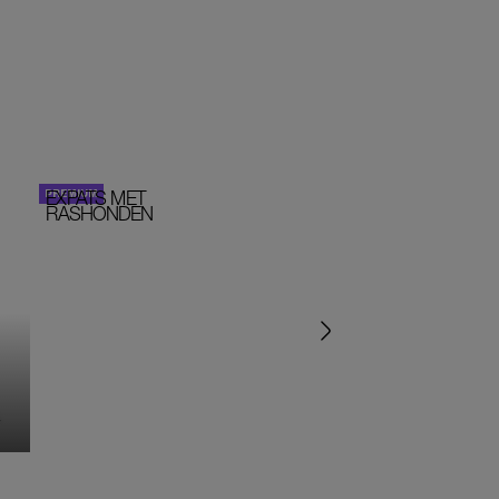
EXPATS MET
STOM!
PERSOONLIJK VERHA
RASHONDEN
MONIQUE KLEMANN