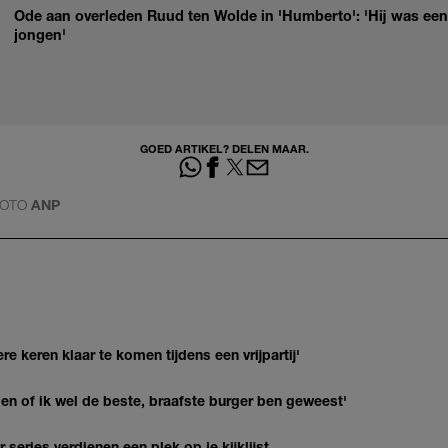
Ode aan overleden Ruud ten Wolde in 'Humberto': 'Hij was een
jongen'
GOED ARTIKEL? DELEN MAAR.
OTO
ANP
re keren klaar te komen tijdens een vrijpartij'
agen of ik wel de beste, braafste burger ben geweest'
series verdienen een plek op je kijklijst