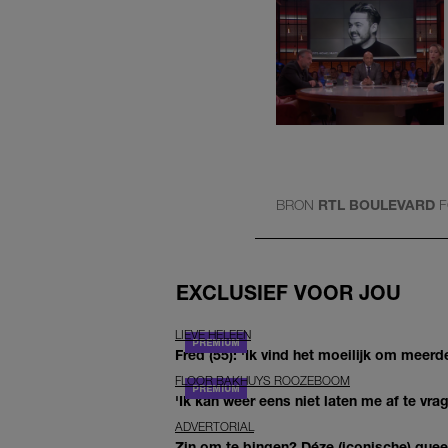
BRON
RTL BOULEVARD
F
EXCLUSIEF VOOR JOU
LIEVE HELEEN
Fred (55): 'Ik vind het moeilijk om meerde
FLOOR BAKHUYS ROOZEBOOM
'Ik kan weer eens niet laten me af te vr
ADVERTORIAL
Zin om te bingen? Déze (iconische) queer 