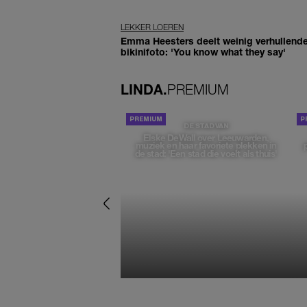
LEKKER LOEREN
Emma Heesters deelt weinig verhullend
bikinifoto: 'You know what they say'
LINDA.
PREMIUM
DE STAD VAN
Elske DeWall over Leeuwarden,
muziek en haar favoriete plekken in
de stad: 'Een stad die voelt als thuis'