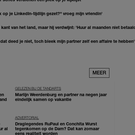
op je LinkedIn-tijdlijn gezet?" vroeg mijn vriendin'
kant van het land, maar hij verdwijnt: 'Huur al maanden niet betaal
at deed je niet, toch bleek mijn partner zelf een affaire te hebben'
MEER
GELEZEN BIJ DE TANDARTS
en
Marlijn Weerdenburg en partner na negen jaar
land
eindelijk samen op vakantie
ADVERTORIAL
e
Draglegendes RuPaul en Conchita Wurst
ur al
tegenkomen op de Dam? Dat kan zomaar
eens realiteit worden