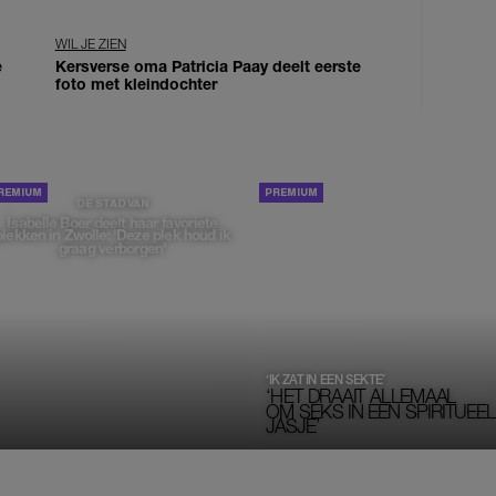
WIL JE ZIEN
e
Kersverse oma Patricia Paay deelt eerste
foto met kleindochter
PORTRETTEN
DE STAD VAN
Isabelle Boer deelt haar favoriete
plekken in Zwolle: 'Deze plek houd ik
graag verborgen'
‘IK ZAT IN EEN SEKTE’
‘HET DRAAIT ALLEMAAL
OM SEKS IN EEN SPIRITUEEL 
JASJE’