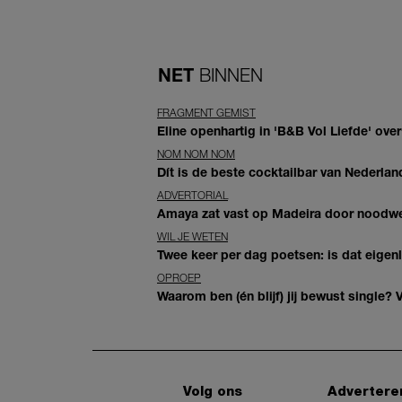
NET
BINNEN
FRAGMENT GEMIST
Eline openhartig in 'B&B Vol Liefde' over
NOM NOM NOM
Dít is de beste cocktailbar van Nederla
ADVERTORIAL
Amaya zat vast op Madeira door noodwee
WIL JE WETEN
Twee keer per dag poetsen: is dat eigen
OPROEP
Waarom ben (én blijf) jij bewust single? 
Volg ons
Advertere