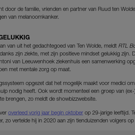
cht door de familie, vrienden en partner van Ruud ten Wolde,
lgen van melanoomkanker.
 GELUKKIG
taan van uit het gedachtegoed van Ten Wolde, meldt
RTL Bo
anks zijn ziekte, met zijn positieve mindset gelukkig zijn. D
t Antoni van Leeuwenhoek ziekenhuis een samenwerking op
lpen met mentale zorg op maat.
ngssysteem opgezet dat het mogelijk maakt voor medici om i
 hulp nodig heeft. Ook wordt momenteel een groep van (ex-)
 te brengen, zo meldt de showbizzwebsite.
ever
overleed vorig jaar begin oktober
op 29-jarige leeftijd. 
er, zo vertelde hij in 2020 aan zijn tienduizenden volgers op 