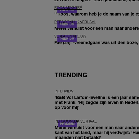
ROOS MOGGRÉ
'"Roos, waarom heb je de naam van je ex 
PERSOONLIJK VERHAAL
Merel verhuist voor een man naar andere 
VERLATEN VROUW
Fae (24): 'Vreemdgaan was uit den boze, d
TRENDING
INTERVIEW
'B&B Vol Liefde'-Eveline is een jaar sam
met Frank: 'Hij zegde zijn leven in Neder
op voor mij'
PERSOONLIJK VERHAAL
Merel verhuist voor een man naar ander
kant van het land, maar hij verdwijnt: 'Hu
maanden niet betaald'