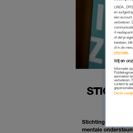
LINDA., DPG
en surfgedra
een account 
verbeteren. 
communicatie
4 mediapartn
of stel je ei
toestaan, kli
of in de men
informatie.
Wij en onz
Informatie o
Publieksgroe
aanmaken ten
verbeteren. 
content te se
STICHTI
gepersonalis
Derde partijen
TEN 
Stichting Ziek Gelu
mentale ondersteuni