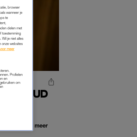
catie, browser
oals wanneer je
pps te
tent,
inden delen met
ef toestemming
Wil je niet alles
an onze websites
voor meer
cteren.
onnen. Profielen
en en
s gebruiken om
van
AAN RUUD
CEERD
anker krijgen meer