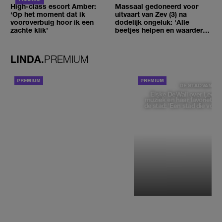
High-class escort Amber:
Massaal gedoneerd voor
‘Op het moment dat ik
uitvaart van Zev (3) na
vooroverbuig hoor ik een
dodelijk ongeluk: 'Alle
zachte klik’
beetjes helpen en waarderen
wij enorm'
LINDA.
PREMIUM
ACHTERGROND
DE STAD VAN
Elske DeWall over Leeu
muziek en haar favoriete p
de stad: 'Een stad die voelt 