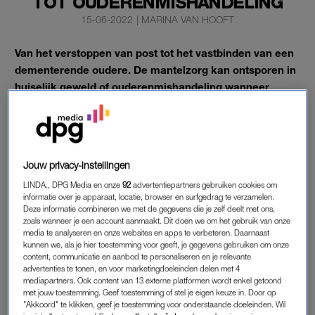
TOT OUDERENMISHANDELING
15-06-2022
|
MARINA VAN HOOFT
Van het verstoppen van post tot het vastbinden van een
dementerende oudere. De mantelzorg kan ontsporen in
huiselijk geweld of ouderenmishandeling wanneer
mantelzorgers overbelast zijn.
Dat meldt belangenvereniging MantelzorgNL. De organisatie
wil dat zorgprofessionals sneller kunnen signaleren wanneer
het misgaat.
Jouw privacy-instellingen
LINDA., DPG Media en onze
92
advertentiepartners gebruiken cookies om
informatie over je apparaat, locatie, browser en surfgedrag te verzamelen.
OUDERENMISHANDELING
Deze informatie combineren we met de gegevens die je zelf deelt met ons,
zoals wanneer je een account aanmaakt. Dit doen we om het gebruik van onze
“Door de toenemende vergrijzing in Nederland en de
media te analyseren en onze websites en apps te verbeteren. Daarnaast
kunnen we, als je hier toestemming voor geeft, je gegevens gebruiken om onze
personeelstekorten in de zorg komt
meer zorg op de
content, communicatie en aanbod te personaliseren en je relevante
schouders van mantelzorgers
. Hierdoor neemt ook de kans op
advertenties te tonen, en voor marketingdoeleinden delen met 4
overbelaste en ontspoorde mantelzorg toe”, zo schrijft de
mediapartners. Ook content van 13 externe platformen wordt enkel getoond
met jouw toestemming. Geef toestemming of stel je eigen keuze in. Door op
vereniging op de Internationale dag tegen
"Akkoord" te klikken, geef je toestemming voor onderstaande doeleinden. Wil