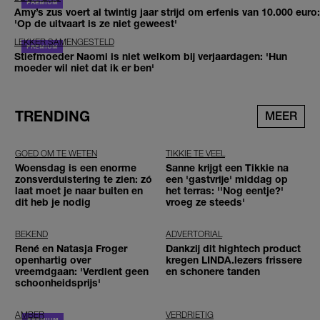
Amy’s zus voert al twintig jaar strijd om erfenis van 10.000 euro:
'Op de uitvaart is ze niet geweest'
LEKKER SAMENGESTELD
Stiefmoeder Naomi is niet welkom bij verjaardagen: 'Hun
moeder wil niet dat ik er ben'
TRENDING
MEER
GOED OM TE WETEN
TIKKIE TE VEEL
Woensdag is een enorme
Sanne krijgt een Tikkie na
zonsverduistering te zien: zó
een 'gastvrije' middag op
laat moet je naar buiten en
het terras: ''Nog eentje?'
dit heb je nodig
vroeg ze steeds'
BEKEND
ADVERTORIAL
René en Natasja Froger
Dankzij dit hightech product
openhartig over
kregen LINDA.lezers frissere
vreemdgaan: 'Verdient geen
en schonere tanden
schoonheidsprijs'
AMBER
VERDRIETIG