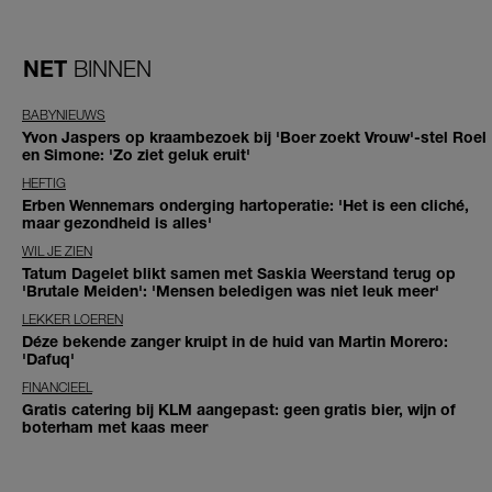
NET
BINNEN
BABYNIEUWS
Yvon Jaspers op kraambezoek bij 'Boer zoekt Vrouw'-stel Roel
en Simone: 'Zo ziet geluk eruit'
HEFTIG
Erben Wennemars onderging hartoperatie: 'Het is een cliché,
maar gezondheid is alles'
WIL JE ZIEN
Tatum Dagelet blikt samen met Saskia Weerstand terug op
'Brutale Meiden': 'Mensen beledigen was niet leuk meer'
LEKKER LOEREN
Déze bekende zanger kruipt in de huid van Martin Morero:
'Dafuq'
FINANCIEEL
Gratis catering bij KLM aangepast: geen gratis bier, wijn of
boterham met kaas meer