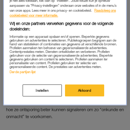
ouderenmishandeling. Als deze verzorgers meer zorg moeten
je niet alles toestaan, klik dan op “Instellen”. Jouw keuze kun je opnieuw
aanpassen via “Privacy-instellingen” onderaan onze websites of in de menu’s
leveren dan ze aankunnen, ontstaan mogelijk onwenselijke
van onze apps. Lees meer in ons privacy- en cookiebeleid.
Raadpleeg ons
situaties.
cookiebeleid voor meer informatie.
Wij en onze partners verwerken gegevens voor de volgende
MantelzorgNL noemt een aantal voorbeelden uit de praktijk.
doeleinden:
Van het verstoppen van post omdat de zorgvrager daar
Informatie op een apparaat opslaan en/of openen. Beperkte gegevens
mogelijk onrustig van wordt, tot het vastbinden van de
gebruiken om advertenties te selecteren. Publieksgroepen begrijpen aan de
hand van statistieken of combinaties van gegevens uit verschillende bronnen.
zorgvrager aan een stoel. “Dit doen ze zodat de
Profielen aanmaken ten behoeve van gepersonaliseerde advertenties.
Contentprestaties meten. Diensten ontwikkelen en verbeteren. Profielen
dementerende geen ongelukken kan veroorzaken wanneer hij
gebruiken voor de selectie van gepersonaliseerde advertenties. Beperkte
gegevens gebruiken om content te selecteren. Profielen aanmaken ter
alleen thuis blijft terwijl de mantelzorger snel wat
personalisatie van content. Profielen gebruiken ter selectie van
gepersonaliseerde content. De prestaties van advertenties meten.
boodschappen doet.”
Derde partijen lijst
Ook kan het zijn dat de verzorger douchebeurten overslaat
“omdat de verzorgde zo tegenstribbelt en de verzorger daar
Instellen
Akkoord
geen puf meer voor heeft”. De organisatie benadrukt dat geen
sprake is van kwade opzet. Zorgprofessionals moeten leren
hoe ze ontsporing beter kunnen signaleren om zo “onkunde en
onmacht” te voorkomen.