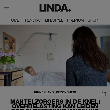
HOME
HOME
TRENDING
TRENDING
LIFESTYLE
LIFESTYLE
PREMIUM
PREMIUM
SHOP
SHOP
BINNENLAND
|
GEZONDHEID
MANTELZORGERS IN DE KNEL:
OVERBELASTING KAN LEIDEN