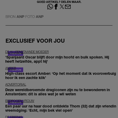
GOED ARTIKEL? DELEN MAAR.
BRON
ANP
FOTO
ANP
EXCLUSIEF VOOR JOU
DE ALLEENSTAANDE MOEDER
'Spanjaard Oscar blijft door mijn hoofd en buik spoken. Hij
heeft hetzelfde, appt hij'
AMBER
High-class escort Amber: ‘Op het moment dat ik vooroverbuig
hoor ik een zachte klik’
ADVERTORIAL
Deze wereldberoemde dragiconen zijn nu te bewonderen in
Amsterdam: dit is alles wat je wil weten
BEDROGEN VROUW
Een paar uur na haar dood ontdekte Thom (32) dat zijn vriendin
vreemdging: 'Echt, mijn bek viel open'
DE ERFENIS