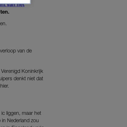
nt van het
ten.
pen.
 verloop van de
t Verenigd Koninkrijk
pers denkt niet dat
hier.
ic liggen, maar het
e in Nederland zou