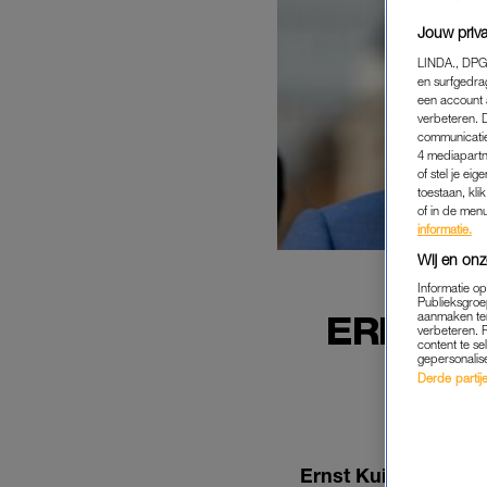
Jouw priva
LINDA., DPG
en surfgedra
een account 
verbeteren. 
communicatie
4 mediapartn
of stel je ei
toestaan, kli
of in de men
informatie.
Wij en onz
Informatie o
Publieksgroe
ERNST K
aanmaken ten
verbeteren. 
content te se
OVER
gepersonalis
Derde partijen
Ernst Kuipers,
onze