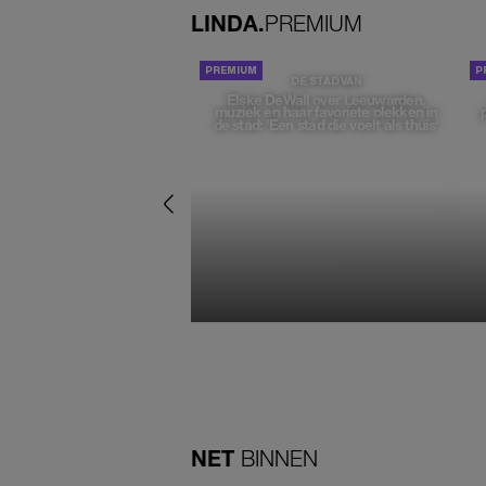
LINDA.
PREMIUM
DE STAD VAN
Elske DeWall over Leeuwarden,
muziek en haar favoriete plekken in
de stad: 'Een stad die voelt als thuis'
NET
BINNEN