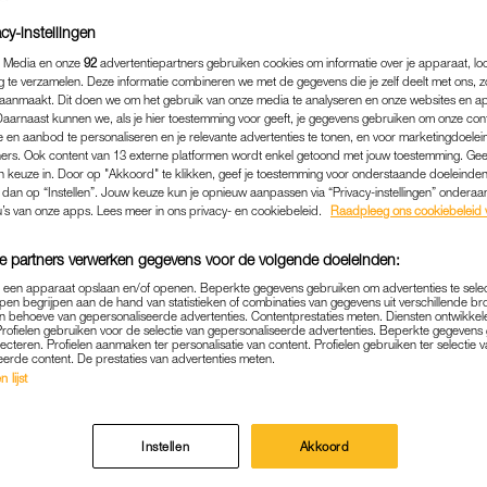
cy-instellingen
 Media en onze
92
advertentiepartners gebruiken cookies om informatie over je apparaat, lo
g te verzamelen. Deze informatie combineren we met de gegevens die je zelf deelt met ons, z
aanmaakt. Dit doen we om het gebruik van onze media te analyseren en onze websites en a
Daarnaast kunnen we, als je hier toestemming voor geeft, je gegevens gebruiken om onze con
 en aanbod te personaliseren en je relevante advertenties te tonen, en voor marketingdoele
ers. Ook content van 13 externe platformen wordt enkel getoond met jouw toestemming. Ge
gen keuze in. Door op "Akkoord" te klikken, geef je toestemming voor onderstaande doeleinden. 
k dan op “Instellen”. Jouw keuze kun je opnieuw aanpassen via “Privacy-instellingen” ondera
u’s van onze apps. Lees meer in ons privacy- en cookiebeleid.
Raadpleeg ons cookiebeleid 
e partners verwerken gegevens voor de volgende doeleinden:
BINNENLAND
|
LINDA.
p een apparaat opslaan en/of openen. Beperkte gegevens gebruiken om advertenties te sele
pen begrijpen aan de hand van statistieken of combinaties van gegevens uit verschillende br
UIPERS IS NOG NIET OPTI
 behoeve van gepersonaliseerde advertenties. Contentprestaties meten. Diensten ontwikkel
Profielen gebruiken voor de selectie van gepersonaliseerde advertenties. Beperkte gegeven
lecteren. Profielen aanmaken ter personalisatie van content. Profielen gebruiken ter selectie 
 EEN MILDER VERLOOP V
eerde content. De prestaties van advertenties meten.
OMIKRONVARIANT
 lijst
11-01-2022
|
ANNA NEELTJE DE BOER
Instellen
Akkoord
 nieuwe minister van Volksgezondheid
, is er nog nie