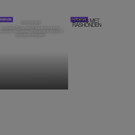
EXPATS MET
STOM!
DE STAD VAN
RASHONDEN
Isabelle Boer deelt haar favoriete
plekken in Zwolle: 'Deze plek houd ik
graag verborgen'
MONIQUE KLEMANN