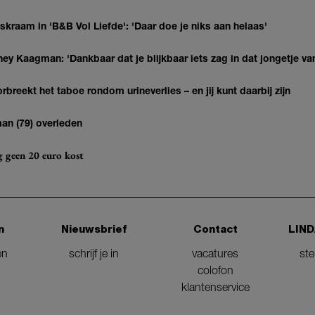
kraam in 'B&B Vol Liefde': 'Daar doe je niks aan helaas'
ey Kaagman: 'Dankbaar dat je blijkbaar iets zag in dat jongetje van
breekt het taboe rondom urineverlies – en jij kunt daarbij zijn
man (79) overleden
og geen 20 euro kost
n
Nieuwsbrief
Contact
LIND
en
schrijf je in
vacatures
st
colofon
klantenservice