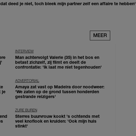
at deed je niet, toch bleek mijn partner zelf een affaire te hebben'
MEER
INTERVIEW
ere
Man achtervolgt Valerie (35) in het bos en
j'
betast zichzelf, zij filmt en deelt de
confrontatie: 'Ik laat me niet tegenhouden'
ADVERTORIAL
te
Amaya zat vast op Madeira door noodweer:
 je
'We zaten op de grond tussen honderden
gestrande reizigers'
ZURE BUREN
iend
Sterres buurvrouw kookt 's ochtends met
es
veel knoflook en kruiden: 'Ook mijn huis
stinkt'