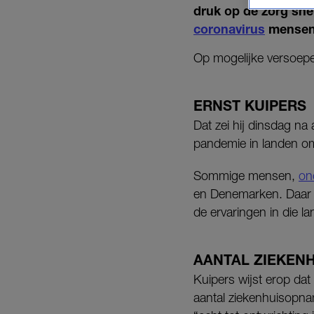
druk op de zorg snel
coronavirus
mensen 
Op mogelijke versoepel
ERNST KUIPERS
Dat zei hij dinsdag na
pandemie in landen o
Sommige mensen,
on
en Denemarken. Daar l
de ervaringen in die l
AANTAL ZIEKEN
Kuipers wijst erop dat
aantal ziekenhuisopna