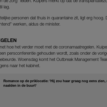
 in de zorg” leiden. Kuipers merkt op dat de transplantatiez
l lag.
lijke personen dat thuis in quarantaine zit, ligt erg hoog.
htend” werken, aldus de minister.
GELEN
binet hoe het verder moet met de coronamaatregelen. Kuipe
een persconferentie gehouden wordt, zoals onder de vorig
 gebeurde. Woensdag komt het Outbreak Management Team
gens naar het kabinet.
Romance op de priklocatie: 'Hij zou haar graag nog eens zien
naalden in de buurt'