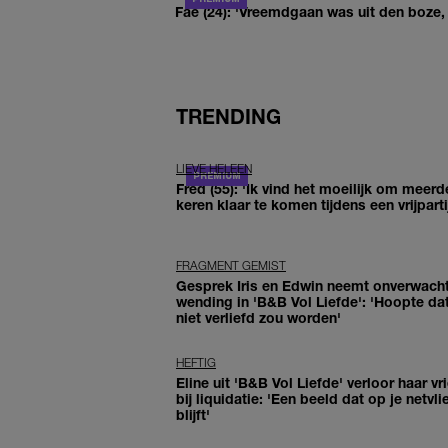
Fae (24): 'Vreemdgaan was uit den boze, d
TRENDING
LIEVE HELEEN
Fred (55): 'Ik vind het moeilijk om meerd
keren klaar te komen tijdens een vrijparti
FRAGMENT GEMIST
Gesprek Iris en Edwin neemt onverwach
wending in 'B&B Vol Liefde': 'Hoopte dat
niet verliefd zou worden'
HEFTIG
Eline uit 'B&B Vol Liefde' verloor haar vr
bij liquidatie: 'Een beeld dat op je netvli
blijft'