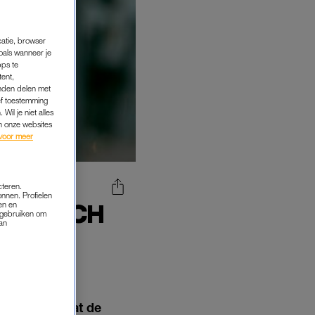
catie, browser
oals wanneer je
pps te
tent,
inden delen met
ef toestemming
Wil je niet alles
an onze websites
voor meer
cteren.
onnen. Profielen
MISTISCH
en en
s gebruiken om
van
AN DE
t gerust op dat de