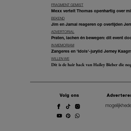
FRAGMENT GEMIST
Mexx vertelt Thomas openhartig over mis
BEKEND
Jim en Jamai reageren op overlijden Jern
ADVERTORIAL
Praten, lachen én bewegen: dit event door
IN MEMORIAM
Zangeres en 'Idols'-jurylid Jerney Kaag
WILLEN WE
Dít is de hair hack van Hailey Bieber die n
Volg ons
Advertere
mogelijkhed