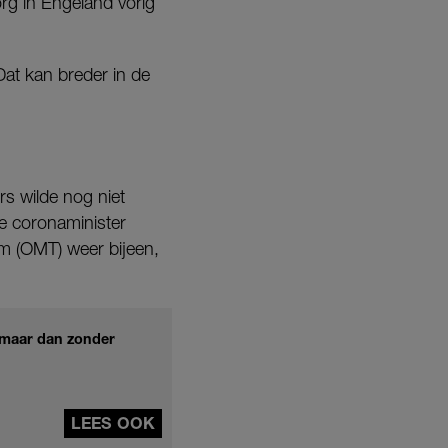
org in Engeland vorig
 Dat kan breder in de
rs wilde nog niet
e coronaminister
 (OMT) weer bijeen,
, maar dan zonder
LEES OOK