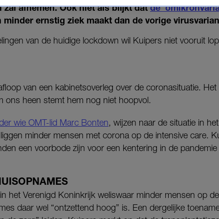
 zal afnemen. Ook niet als blijkt dat
de
omikronvaria
minder ernstig ziek maakt dan de vorige virusvarian
ingen van de huidige lockdown wil Kuipers niet vooruit lo
 afloop van een kabinetsoverleg over de coronasituatie. Het
m ons heen stemt hem nog niet hoopvol.
der wie OMT-lid Marc Bonten
, wijzen naar de situatie in he
iggen minder mensen met corona op de intensive care. Kui
anden een voorbode zijn voor een kentering in de pandemie 
HUISOPNAMES
 in het Verenigd Koninkrijk weliswaar minder mensen op de 
mes daar wel “ontzettend hoog” is. Een dergelijke toenam