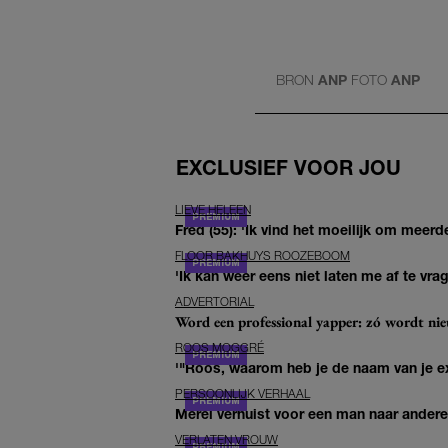
BRON
ANP
FOTO
ANP
EXCLUSIEF VOOR JOU
LIEVE HELEEN
Fred (55): 'Ik vind het moeilijk om meerde
FLOOR BAKHUYS ROOZEBOOM
'Ik kan weer eens niet laten me af te vr
ADVERTORIAL
Word een professional yapper: zó wordt n
ROOS MOGGRÉ
'"Roos, waarom heb je de naam van je ex 
PERSOONLIJK VERHAAL
Merel verhuist voor een man naar andere 
VERLATEN VROUW