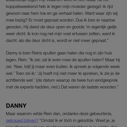
koppelsweekend heb ik tegen mijn moeder gezegd: ik rijd
gewoon naar hem toe en ga verhaal halen. Want waar zijn wij
mee bezig? Er moet gepraat worden. Dus ik ben er naartoe
gereden. Hij deed de deur open en gooide ‘m eigenlijk gelijk
weer dicht. Ik kon nog net mijn voet ertussen zetten, want ik
dacht: als die deur dicht is, wordt er niet meer gepraat.”
Danny is toen Reins spullen gaan halen die nog in zijn huis
lagen. Rein: “Ik zei: zal ik even mee de spullen halen? Maar hij
zei: ‘Nee, blijf jij maar even buiten. Ik spreek je volgende week
wel.’ Toen zei ik: ‘Jij hoeft mij niet meer te spreken, ik zie je de
achttiende wel.’ (de datum waarop de twee hun eindgesprek
met de experts hadden, red.) Dat waren de laatste woorden.”
DANNY
Maar waarom wilde Rein dan, ondanks deze gebeurtenis,
getrouwd blijven?
“Omdat ik er tóch in geloofde. Weet je, je
kan allemaal wel een slecht moment hebben in je relatie of in