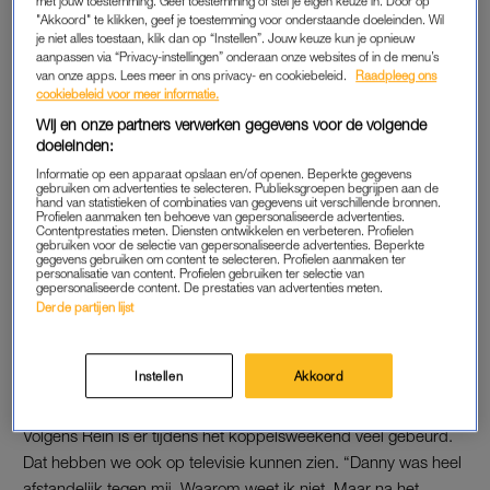
met jouw toestemming. Geef toestemming of stel je eigen keuze in. Door op
"Akkoord" te klikken, geef je toestemming voor onderstaande doeleinden. Wil
Ik weet niet wat er is gebeurd.”
je niet alles toestaan, klik dan op “Instellen”. Jouw keuze kun je opnieuw
aanpassen via “Privacy-instellingen” onderaan onze websites of in de menu’s
“Ik heb alleen aangegeven wat ik wil en misschien is dat
van onze apps. Lees meer in ons privacy- en cookiebeleid.
Raadpleeg ons
cookiebeleid voor meer informatie.
opdringerig geweest of niet, dat is voor mij nog steeds een
Wij en onze partners verwerken gegevens voor de volgende
vraagteken. Maar ik had zoiets van: prima dat je met je
doeleinden:
vrienden afspreekt, alleen wij zijn wel met een proces bezig,
Informatie op een apparaat opslaan en/of openen. Beperkte gegevens
een programma. Waarin je elkaar moet leren kennen. En of we
gebruiken om advertenties te selecteren. Publieksgroepen begrijpen aan de
hand van statistieken of combinaties van gegevens uit verschillende bronnen.
verder willen met elkaar. En daar is het ergens op
Profielen aanmaken ten behoeve van gepersonaliseerde advertenties.
misgelopen.”
Contentprestaties meten. Diensten ontwikkelen en verbeteren. Profielen
gebruiken voor de selectie van gepersonaliseerde advertenties. Beperkte
gegevens gebruiken om content te selecteren. Profielen aanmaken ter
personalisatie van content. Profielen gebruiken ter selectie van
Lees ook
gepersonaliseerde content. De prestaties van advertenties meten.
Danny klaagt steen en been en laatste koppel bekendgemaakt
Derde partijen lijst
in ‘Married At First Sight’
Instellen
Akkoord
KOPPELSWEEKEND
Volgens Rein is er tijdens het koppelsweekend veel gebeurd.
Dat hebben we ook op televisie kunnen zien. “Danny was heel
afstandelijk tegen mij. Waarom weet ik niet. Maar na het