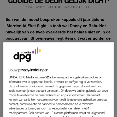
GOOIDE DE DEUR GELIJK DICHT'
12-03-2021
|
JORIEKE VAN NOORLOOS
Een van de meest besproken koppels dit jaar tijdens
‘Married At First Sight’ is toch wel Danny en Rein. Het
huwelijk van de twee overleefde het helaas niet en in de
podcast van ‘Shownieuws’ legt Rein uit wat er achter de
schermen allemaal gebeurde.
Hoewel de kandidaat zelf ook niet helemaal doorheeft wat er
precies is gebeurd, zo vertelt hij.
Jouw privacy-instellingen
REIN
LINDA., DPG Media en onze
92
advertentiepartners gebruiken cookies om
informatie over je apparaat, locatie, browser en surfgedrag te verzamelen.
“Wij zijn 25 augustus getrouwd, wij zijn het eerste koppel dat is
Deze informatie combineren we met de gegevens die je zelf deelt met ons,
zoals wanneer je een account aanmaakt. Dit doen we om het gebruik van onze
getrouwd”, vertelt Rein. “Na de huwelijksreis heb je het
media te analyseren en onze websites en apps te verbeteren. Daarnaast
samenwonen en dan duurt het nog een klein maandje voor het
kunnen we, als je hier toestemming voor geeft, je gegevens gebruiken om onze
koppelsweekend. In die tijd is Danny hier wezen klussen,
content, communicatie en aanbod te personaliseren en je relevante
advertenties te tonen, en voor marketingdoeleinden delen met 4
hebben we het gezellig gehad. Maar daarna hebben we
mediapartners. Ook content van 13 externe platformen wordt enkel getoond
elkaar anderhalve week niet gezien. En toen is er wat gebeurd.