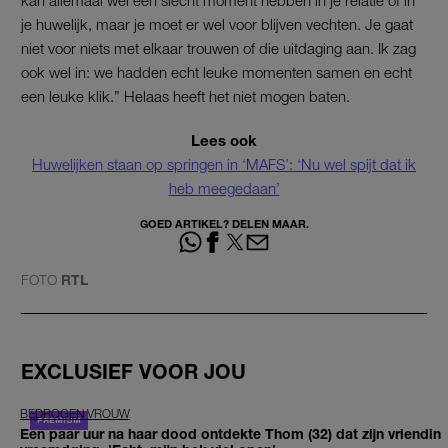
je huwelijk, maar je moet er wel voor blijven vechten. Je gaat
niet voor niets met elkaar trouwen of die uitdaging aan. Ik zag
ook wel in: we hadden echt leuke momenten samen en echt
een leuke klik.” Helaas heeft het niet mogen baten.
Lees ook
Huwelijken staan op springen in ‘MAFS’: ‘Nu wel spijt dat ik
heb meegedaan’
GOED ARTIKEL? DELEN MAAR.
FOTO
RTL
EXCLUSIEF VOOR JOU
BEDROGEN VROUW
Een paar uur na haar dood ontdekte Thom (32) dat zijn vriendin