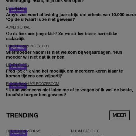
vreemdging: 'Echt, mijn bek viel open'
DE ERFENIS
Amy’s zus voert al twintig jaar strijd om erfenis van 10.000 euro:
'Op de uitvaart is ze niet geweest'
ADVERTORIAL
Op de fiets met jonge kids? Zo wordt het ineens hartstikke
makkelijk
LEKKER SAMENGESTELD
Stiefmoeder Naomi is niet welkom bij verjaardagen: 'Hun
moeder wil niet dat ik er ben'
LIEVE HELEEN
Fred (55): 'Ik vind het moeilijk om meerdere keren klaar te
komen tijdens een vrijpartij'
FLOOR BAKHUYS ROOZEBOOM
'Ik kan weer eens niet laten me af te vragen of ik wel de beste,
braafste burger ben geweest'
TRENDING
MEER
BEDROGEN VROUW
TATUM DAGELET