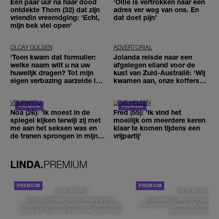
Een paar uur na haar dood
'Ollie is vertrokken naar een
ontdekte Thom (32) dat zijn
adres ver weg van ons. En
vriendin vreemdging: 'Echt,
dat doet pijn’
mijn bek viel open'
OLCAY GULSEN
ADVERTORIAL
'Toen kwam dat formulier:
Jolanda reisde naar een
welke naam wilt u na uw
afgelegen eiland voor de
huwelijk dragen? Tot mijn
kust van Zuid-Australië: 'Wij
eigen verbazing aarzelde ik
kwamen aan, onze koffers
geen moment'
niet'
VRIJPARTIJ
LIEVE HELEEN
Noa (26): 'Ik moest in de
Fred (55): 'Ik vind het
spiegel kijken terwijl zij met
moeilijk om meerdere keren
me aan het seksen was en
klaar te komen tijdens een
de tranen sprongen in mijn
vrijpartij'
ogen'
LINDA.
PREMIUM
DE STAD VAN
DE STAD VAN
Elske DeWall over Leeuwarden,
Isabelle Boer deelt haar f
muziek en haar favoriete plekken in
plekken in Zwolle: 'Deze pl
de stad: 'Een stad die voelt als thuis'
graag verborgen'