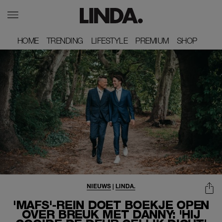
HOME
HOME
TRENDING
TRENDING
LIFESTYLE
LIFESTYLE
PREMIUM
PREMIUM
SHOP
SHOP
NIEUWS
|
LINDA.
'MAFS'-REIN DOET BOEKJE OPEN
OVER BREUK MET DANNY: 'HIJ