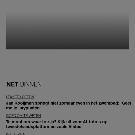
NET
BINNEN
LEKKER LOEREN
Jan Kooijman springt niet zomaar even in het zwembad: 'Geef
me je jurypunten'
GOED OM TE WETEN
Te mooi om waar te zijn? Kijk uit voor AI-foto's op
tweedehandsplatformen zoals Vinted
WIL JE ZIEN