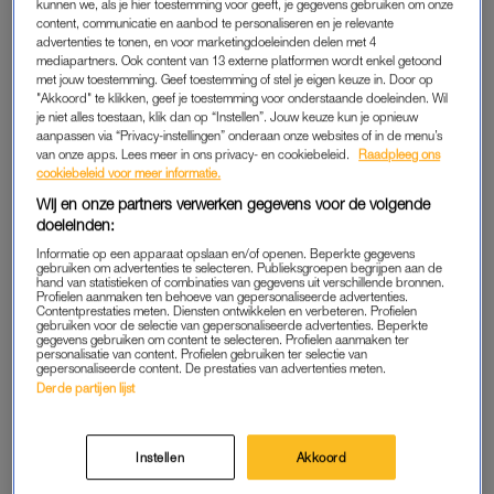
kunnen we, als je hier toestemming voor geeft, je gegevens gebruiken om onze
content, communicatie en aanbod te personaliseren en je relevante
advertenties te tonen, en voor marketingdoeleinden delen met 4
mediapartners. Ook content van 13 externe platformen wordt enkel getoond
ANDRÉ HAZES EN NOA BRAAF
met jouw toestemming. Geef toestemming of stel je eigen keuze in. Door op
Dat succes is mooi, maar André is vooral druk met iets anders:
"Akkoord" te klikken, geef je toestemming voor onderstaande doeleinden. Wil
je niet alles toestaan, klik dan op “Instellen”. Jouw keuze kun je opnieuw
zijn grote liefde Noa.
Op Instagram deelt de zanger een reeks
aanpassen via “Privacy-instellingen” onderaan onze websites of in de menu’s
persoonlijke foto’s: van tourmomenten tot backstagebeelden
van onze apps. Lees meer in ons privacy- en cookiebeleid.
Raadpleeg ons
cookiebeleid voor meer informatie.
en daar tussendoor verschijnt Noa steeds weer.
Wij en onze partners verwerken gegevens voor de volgende
doeleinden:
De twee houden hun relatie meestal buiten de spotlights, maar
de foto’s laten zien hoe close ze zijn. Volgers reageren massaal
Informatie op een apparaat opslaan en/of openen. Beperkte gegevens
gebruiken om advertenties te selecteren. Publieksgroepen begrijpen aan de
rode hartjes onder het bericht.
hand van statistieken of combinaties van gegevens uit verschillende bronnen.
Profielen aanmaken ten behoeve van gepersonaliseerde advertenties.
Contentprestaties meten. Diensten ontwikkelen en verbeteren. Profielen
gebruiken voor de selectie van gepersonaliseerde advertenties. Beperkte
gegevens gebruiken om content te selecteren. Profielen aanmaken ter
MONIQUE WESTENBERG
personalisatie van content. Profielen gebruiken ter selectie van
gepersonaliseerde content. De prestaties van advertenties meten.
Zelfs Monique Westenberg, zijn ex en moeder van zijn zoon
Derde partijen lijst
Dré, lijkt blij met de nieuwe liefde in zijn leven. In de podcast
Lightless Lounge
zei ze onlangs: “Ik denk dat het oprecht is en
Instellen
Akkoord
dat hij echt iemand heeft gevonden met wie hij voor een
langere tijd kan blijven.”