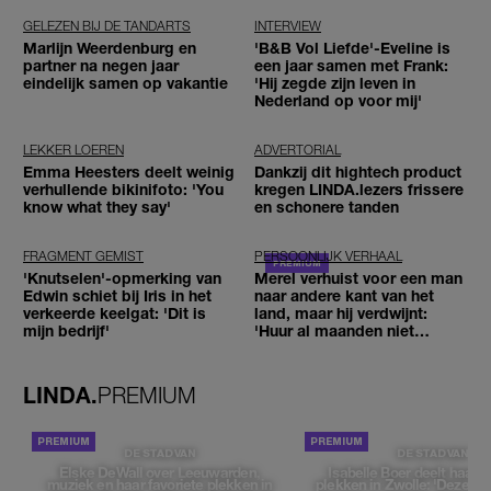
GELEZEN BIJ DE TANDARTS
INTERVIEW
Marlijn Weerdenburg en
'B&B Vol Liefde'-Eveline is
partner na negen jaar
een jaar samen met Frank:
eindelijk samen op vakantie
'Hij zegde zijn leven in
Nederland op voor mij'
LEKKER LOEREN
ADVERTORIAL
Emma Heesters deelt weinig
Dankzij dit hightech product
verhullende bikinifoto: 'You
kregen LINDA.lezers frissere
know what they say'
en schonere tanden
FRAGMENT GEMIST
PERSOONLIJK VERHAAL
'Knutselen'-opmerking van
Merel verhuist voor een man
Edwin schiet bij Iris in het
naar andere kant van het
verkeerde keelgat: 'Dit is
land, maar hij verdwijnt:
mijn bedrijf'
'Huur al maanden niet
betaald'
LINDA.
PREMIUM
DE STAD VAN
DE STAD VAN
Elske DeWall over Leeuwarden,
Isabelle Boer deelt haar f
muziek en haar favoriete plekken in
plekken in Zwolle: 'Deze pl