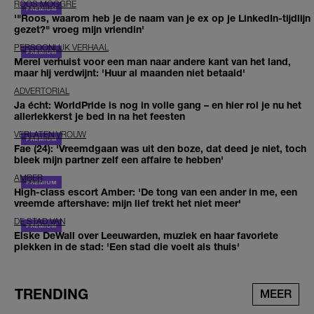
ROOS MOGGRÉ
'"Roos, waarom heb je de naam van je ex op je LinkedIn-tijdlijn
gezet?" vroeg mijn vriendin'
PERSOONLIJK VERHAAL
Merel verhuist voor een man naar andere kant van het land,
maar hij verdwijnt: 'Huur al maanden niet betaald'
ADVERTORIAL
Ja écht: WorldPride is nog in volle gang – en hier rol je nu het
allerlekkerst je bed in na het feesten
VERLATEN VROUW
Fae (24): 'Vreemdgaan was uit den boze, dat deed je niet, toch
bleek mijn partner zelf een affaire te hebben'
AMBER
High-class escort Amber: 'De tong van een ander in me, een
vreemde aftershave: mijn lief trekt het niet meer'
DE STAD VAN
Elske DeWall over Leeuwarden, muziek en haar favoriete
plekken in de stad: 'Een stad die voelt als thuis'
TRENDING
MEER