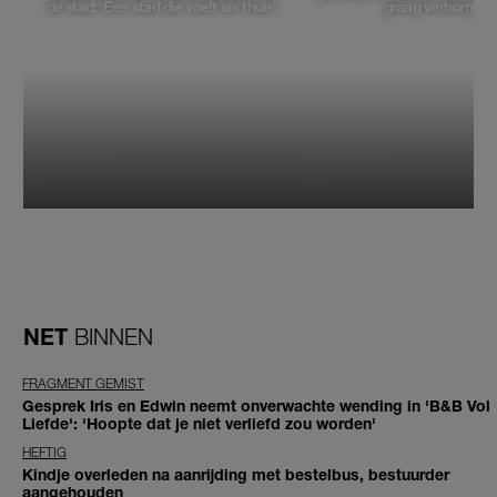
de stad: 'Een stad die voelt als thuis'
graag verborgen'
NET
BINNEN
FRAGMENT GEMIST
Gesprek Iris en Edwin neemt onverwachte wending in 'B&B Vol
Liefde': 'Hoopte dat je niet verliefd zou worden'
HEFTIG
Kindje overleden na aanrijding met bestelbus, bestuurder
aangehouden