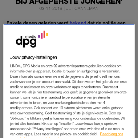
BIJ AFGEPERSTE JONGEREN'
03-11-2019
|
JET CANNEMAN
Enkele dagen geleden werd
bekend
dat de politie een
groep jongens heeft opgepakt die jongeren afpersten
met naaktfoto’s. Een deskundige vertelt in ‘RTL
Boulevard’ over de grote schaamte bij deze
slachtoffers.
Jouw privacy-instellingen
Ze hebben het idee dat ze enorm stom zijn geweest door die
LINDA., DPG Media en onze
92
advertentiepartners gebruiken cookies om
informatie over je apparaat, locatie, browser en surfgedrag te verzamelen.
foto’s te versturen.
Deze informatie combineren we met de gegevens die je zelf deelt met ons,
zoals wanneer je een account aanmaakt. Dit doen we om het gebruik van onze
media te analyseren en onze websites en apps te verbeteren. Daarnaast
NEPPROFIELEN
kunnen we, als je hier toestemming voor geeft, je gegevens gebruiken om onze
content, communicatie en aanbod te personaliseren en je relevante
Arda Gerkens van Helpwanted.nl, een site waar jongeren
advertenties te tonen, en voor marketingdoeleinden delen met 4
terecht kunnen die slachtoffer zijn geworden van online
mediapartners. Ook content van 13 externe platformen wordt enkel getoond
met jouw toestemming. Geef toestemming of stel je eigen keuze in. Door op
seksueel misbruik, vertelt dat het aantal meldingen dit soort
"Akkoord" te klikken, geef je toestemming voor onderstaande doeleinden. Wil
afpersing explosief is gestegen. “We zien de meldingen enorm
je niet alles toestaan, klik dan op “Instellen”. Jouw keuze kun je opnieuw
aanpassen via “Privacy-instellingen” onderaan onze websites of in de menu’s
toenemen van afpersing met naaktfoto’s maar ook van
van onze apps. Lees meer in ons privacy- en cookiebeleid.
Raadpleeg ons
nepprofielen. Dat ligt natuurlijk wel in elkaars verlengde, want