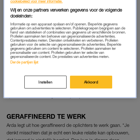
cookiebeleid voor meer informatie.
die nepprofielen worden misbruikt om die contacten te
Wij en onze partners verwerken gegevens voor de volgende
leggen.”
doeleinden:
Informatie op een apparaat opslaan en/of openen. Beperkte gegevens
Lees ook
gebruiken om advertenties te selecteren. Publieksgroepen begrijpen aan de
hand van statistieken of combinaties van gegevens uit verschillende bronnen.
Steeds meer jongens slachtoffer van afpersing met naaktfoto’s
Profielen aanmaken ten behoeve van gepersonaliseerde advertenties.
Contentprestaties meten. Diensten ontwikkelen en verbeteren. Profielen
gebruiken voor de selectie van gepersonaliseerde advertenties. Beperkte
gegevens gebruiken om content te selecteren. Profielen aanmaken ter
personalisatie van content. Profielen gebruiken ter selectie van
IN GOED VERTROUWEN
gepersonaliseerde content. De prestaties van advertenties meten.
Derde partijen lijst
Als de slachtoffers bij Helpwanted.nl aankloppen worden ze
als eerste gerustgesteld: het is niet hun schuld. Arda: “Wij
leggen uit: jij deed iets in goed vertrouwen, je hebt niemand
Instellen
Akkoord
toestemming gegeven om je zo te misbruiken. Dit zijn
oplichters en waar ze goed in zijn is jouw vertrouwen winnen.”
GERAFFINEERD TE WERK
Arda legt uit hoe geraffineerd de oplichters te werk gaan. “Je
denkt misschien dat je echt een leuke relatie kan opbouwen,
dat iemand je eindelijk begrijpt. Dan kun je dingen doen