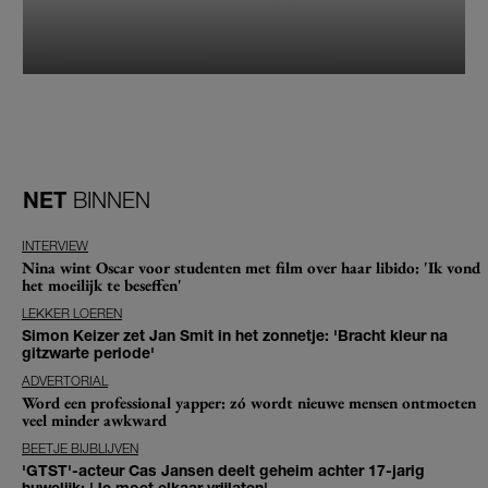
NET
BINNEN
INTERVIEW
Nina wint Oscar voor studenten met film over haar libido: 'Ik vond
het moeilijk te beseffen'
LEKKER LOEREN
Simon Keizer zet Jan Smit in het zonnetje: 'Bracht kleur na
gitzwarte periode'
ADVERTORIAL
Word een professional yapper: zó wordt nieuwe mensen ontmoeten
veel minder awkward
BEETJE BIJBLIJVEN
'GTST'-acteur Cas Jansen deelt geheim achter 17-jarig
huwelijk: 'Je moet elkaar vrijlaten'