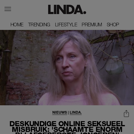
HOME
HOME
TRENDING
TRENDING
LIFESTYLE
LIFESTYLE
PREMIUM
PREMIUM
SHOP
SHOP
NIEUWS
|
LINDA.
DESKUNDIGE ONLINE SEKSUEEL
MISBRUIK: 'SCHAAMTE ENORM