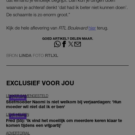
waarvan je achteraf denkt ‘dat had ik beter niet kunnen doen’.
De schaamte is zo enorm groot.”
Kijk de hele aflevering van
RTL Boulevard
hier
terug.
GOED ARTIKEL? DELEN MAAR.
BRON
LINDA
FOTO
RTLXL
EXCLUSIEF VOOR JOU
LEKKER SAMENGESTELD
Stiefmoeder Naomi is niet welkom bij verjaardagen: 'Hun
moeder wil niet dat ik er ben'
LIEVE HELEEN
Fred (55): 'Ik vind het moeilijk om meerdere keren klaar te
komen tijdens een vrijpartij'
ADVERTORIAL