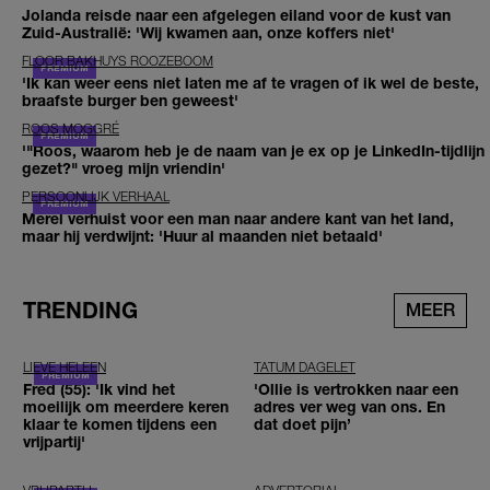
Jolanda reisde naar een afgelegen eiland voor de kust van
Zuid-Australië: 'Wij kwamen aan, onze koffers niet'
FLOOR BAKHUYS ROOZEBOOM
'Ik kan weer eens niet laten me af te vragen of ik wel de beste,
braafste burger ben geweest'
ROOS MOGGRÉ
'"Roos, waarom heb je de naam van je ex op je LinkedIn-tijdlijn
gezet?" vroeg mijn vriendin'
PERSOONLIJK VERHAAL
Merel verhuist voor een man naar andere kant van het land,
maar hij verdwijnt: 'Huur al maanden niet betaald'
TRENDING
MEER
LIEVE HELEEN
TATUM DAGELET
Fred (55): 'Ik vind het
'Ollie is vertrokken naar een
moeilijk om meerdere keren
adres ver weg van ons. En
klaar te komen tijdens een
dat doet pijn’
vrijpartij'