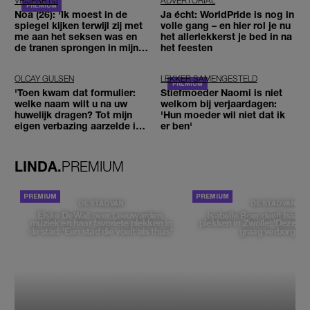
VRIJPARTIJ
ADVERTORIAL
Noa (26): 'Ik moest in de
Ja écht: WorldPride is nog in
spiegel kijken terwijl zij met
volle gang – en hier rol je nu
me aan het seksen was en
het allerlekkerst je bed in na
de tranen sprongen in mijn
het feesten
ogen'
OLCAY GULSEN
LEKKER SAMENGESTELD
'Toen kwam dat formulier:
Stiefmoeder Naomi is niet
welke naam wilt u na uw
welkom bij verjaardagen:
huwelijk dragen? Tot mijn
'Hun moeder wil niet dat ik
eigen verbazing aarzelde ik
er ben'
geen moment'
LINDA.
PREMIUM
DE STAD VAN
DE STAD VAN
Elske DeWall over Leeuwarden,
Isabelle Boer deelt haar f
muziek en haar favoriete plekken in
plekken in Zwolle: 'Deze pl
de stad: 'Een stad die voelt als thuis'
graag verborgen'