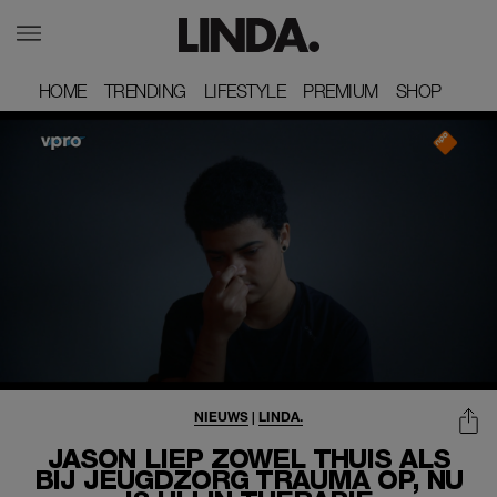
HOME
HOME
TRENDING
TRENDING
LIFESTYLE
LIFESTYLE
PREMIUM
PREMIUM
SHOP
SHOP
NIEUWS
|
LINDA.
JASON LIEP ZOWEL THUIS ALS
BIJ JEUGDZORG TRAUMA OP, NU