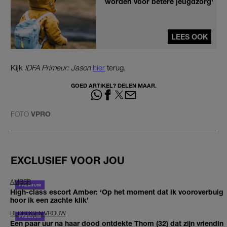
worden voor betere jeugdzorg'
LEES OOK
Kijk
IDFA Primeur: Jason
hier
terug.
GOED ARTIKEL? DELEN MAAR.
FOTO
VPRO
EXCLUSIEF VOOR JOU
AMBER
High-class escort Amber: ‘Op het moment dat ik vooroverbuig
hoor ik een zachte klik’
BEDROGEN VROUW
Een paar uur na haar dood ontdekte Thom (32) dat zijn vriendin