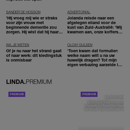
SANDER DE HOSSON
ADVERTORIAL
'Hij vroeg mij wie er straks
Jolanda reisde naar een
voor zijn vrouw met
afgelegen eiland voor de
beginnende dementie zou
kust van Zuid-Australië: 'Wij
zorgen. Hij wist dat hij haar
kwamen aan, onze koffers
zou moeten loslaten'
niet'
WIL JE WETEN
OLCAY GULSEN
Of je nu naar het strand gaat
'Toen kwam dat formulier:
of naar werk: dit kledingstuk
welke naam wilt u na uw
is onmisbaar
huwelijk dragen? Tot mijn
eigen verbazing aarzelde ik
geen moment'
LINDA.
PREMIUM
ACHTERGROND
DE STAD VAN
Elske DeWall over Leeu
muziek en haar favoriete p
de stad: 'Een stad die voelt 