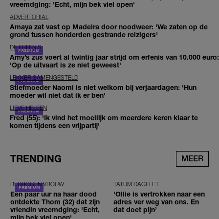
vreemdging: 'Echt, mijn bek viel open'
ADVERTORIAL
Amaya zat vast op Madeira door noodweer: 'We zaten op de
grond tussen honderden gestrande reizigers'
DE ERFENIS
Amy’s zus voert al twintig jaar strijd om erfenis van 10.000 euro:
'Op de uitvaart is ze niet geweest'
LEKKER SAMENGESTELD
Stiefmoeder Naomi is niet welkom bij verjaardagen: 'Hun
moeder wil niet dat ik er ben'
LIEVE HELEEN
Fred (55): 'Ik vind het moeilijk om meerdere keren klaar te
komen tijdens een vrijpartij'
TRENDING
MEER
BEDROGEN VROUW
TATUM DAGELET
Een paar uur na haar dood
'Ollie is vertrokken naar een
ontdekte Thom (32) dat zijn
adres ver weg van ons. En
vriendin vreemdging: 'Echt,
dat doet pijn’
mijn bek viel open'