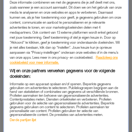
Deze informatie combineren we met de gegevens die je zelf deelt met ons,
te maken, wat hij mee heeft gemaakt.
zoals wanneer je een account aanmaakt. Dit doen we om het gebruik van onze
media te analyseren en onze websites en apps te verbeteren. Daarnaast
kunnen we, als je hier toestemming voor geeft, je gegevens gebruiken om onze
Op zijn zestiende is de situatie zo verslechterd dat Jason zijn
content, communicatie en aanbod te personaliseren en je relevante
bed niet meer uitkomt en zichzelf vaak snijdt. Ook wordt hij
advertenties te tonen, en voor marketingdoeleinden delen met 4
mediapartners. Ook content van 13 externe platformen wordt enkel getoond
suïcidaal. Na een aantal telefoontjes met hulpinstanties haalt
met jouw toestemming. Geef toestemming of stel je eigen keuze in. Door op
de politie Jason thuis op en voert hem in handboeien af naar
"Akkoord" te klikken, geef je toestemming voor onderstaande doeleinden. Wil
een gesloten jeugdinrichting.
je niet alles toestaan, klik dan op “Instellen”. Jouw keuze kun je opnieuw
aanpassen via “Privacy-instellingen” onderaan onze websites of in de menu’s
van onze apps. Lees meer in ons privacy- en cookiebeleid.
Raadpleeg ons
cookiebeleid voor meer informatie.
JEUGDZORG
Wij en onze partners verwerken gegevens voor de volgende
“Alles zit vast aan de grond, het bed, het bureau, de stoel. Het
doeleinden:
toilet zit vast aan de muur, de tv zit vast aan de muur. Ik lig of ik
Informatie op een apparaat opslaan en/of openen. Beperkte gegevens
gebruiken om advertenties te selecteren. Publieksgroepen begrijpen aan de
zit meestal op bed”, begint Jason over een van zijn trauma’s in
hand van statistieken of combinaties van gegevens uit verschillende bronnen.
Profielen aanmaken ten behoeve van gepersonaliseerde advertenties.
de jeugdzorg. “Ik luister naar gerommel op de gang,
Contentprestaties meten. Diensten ontwikkelen en verbeteren. Profielen
voetstappen, sleutels. Er wordt op het alarm gedrukt, dan hoor
gebruiken voor de selectie van gepersonaliseerde advertenties. Beperkte
gegevens gebruiken om content te selecteren. Profielen aanmaken ter
je in een keer heel veel voetstappen. Je hoort dat iemand
personalisatie van content. Profielen gebruiken ter selectie van
gepersonaliseerde content. De prestaties van advertenties meten.
tegen de grond gedrukt wordt.”
Derde partijen lijst
Hij hoorde gebonk, gehuil en geschreeuw van kinderen. Als hij