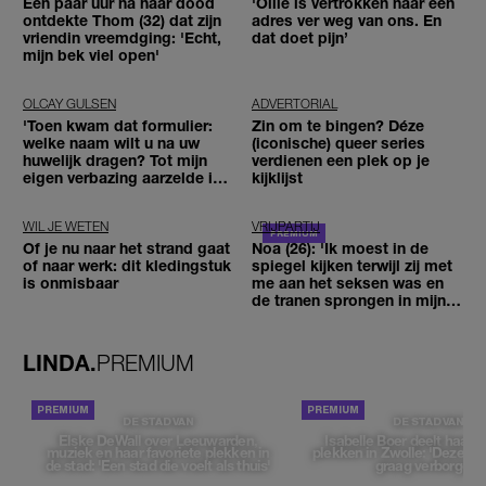
Een paar uur na haar dood
'Ollie is vertrokken naar een
ontdekte Thom (32) dat zijn
adres ver weg van ons. En
vriendin vreemdging: 'Echt,
dat doet pijn’
mijn bek viel open'
OLCAY GULSEN
ADVERTORIAL
'Toen kwam dat formulier:
Zin om te bingen? Déze
welke naam wilt u na uw
(iconische) queer series
huwelijk dragen? Tot mijn
verdienen een plek op je
eigen verbazing aarzelde ik
kijklijst
geen moment'
WIL JE WETEN
VRIJPARTIJ
Of je nu naar het strand gaat
Noa (26): 'Ik moest in de
of naar werk: dit kledingstuk
spiegel kijken terwijl zij met
is onmisbaar
me aan het seksen was en
de tranen sprongen in mijn
ogen'
LINDA.
PREMIUM
DE STAD VAN
DE STAD VAN
Elske DeWall over Leeuwarden,
Isabelle Boer deelt haar f
muziek en haar favoriete plekken in
plekken in Zwolle: 'Deze pl
de stad: 'Een stad die voelt als thuis'
graag verborgen'