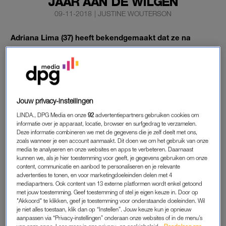
JAAR AAN DE WILGEN
09-11-2018
|
JUSTINE WOUTERSON
Adriana Lima (37) heeft bekendgemaakt dat ze na
twintig jaar trouwe dienst stopt als Victoria’s Secret-
model. Gisteravond liep ze haar achttiende en laatste
show voor het lingerielabel.
Op Instagram plaatste het Braziliaanse topmodel vlak voor de
Jouw privacy-instellingen
show een video met beelden van haar Victoria’s Secret-
LINDA., DPG Media en onze
92
advertentiepartners gebruiken cookies om
avontuur.
informatie over je apparaat, locatie, browser en surfgedrag te verzamelen.
Deze informatie combineren we met de gegevens die je zelf deelt met ons,
zoals wanneer je een account aanmaakt. Dit doen we om het gebruik van onze
‘BESTE VICTORIA…’
media te analyseren en onze websites en apps te verbeteren. Daarnaast
kunnen we, als je hier toestemming voor geeft, je gegevens gebruiken om onze
In het bijschrift bedankte ze het merk voor alle mooie jaren.
content, communicatie en aanbod te personaliseren en je relevante
advertenties te tonen, en voor marketingdoeleinden delen met 4
‘Beste Victoria. Bedankt dat je me de wereld hebt laten zien,
mediapartners. Ook content van 13 externe platformen wordt enkel getoond
je geheimen hebt gedeeld en – het belangrijkste – dat je me
met jouw toestemming. Geef toestemming of stel je eigen keuze in. Door op
niet alleen vleugels hebt gegeven, maar me ook hebt leren
"Akkoord" te klikken, geef je toestemming voor onderstaande doeleinden. Wil
je niet alles toestaan, klik dan op “Instellen”. Jouw keuze kun je opnieuw
vliegen.’ Verder bedankt ze ‘de beste fans in de wereld’.
aanpassen via “Privacy-instellingen” onderaan onze websites of in de menu’s