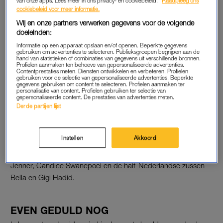
van onze apps. Lees meer in ons privacy- en cookiebeleid.
Raadpleeg ons
cookiebeleid voor meer informatie.
ALLERLAATSTE SHOW
Wij en onze partners verwerken gegevens voor de volgende
doeleinden:
De 37-jarige Adriana loopt donderdag voor de achttiende keer
Informatie op een apparaat opslaan en/of openen. Beperkte gegevens
mee in de Victoria’s Secret Fashion Show, die jaarlijks door
gebruiken om advertenties te selecteren. Publieksgroepen begrijpen aan de
miljoenen mensen wordt bekeken. De Braziliaanse was twintig
hand van statistieken of combinaties van gegevens uit verschillende bronnen.
Profielen aanmaken ten behoeve van gepersonaliseerde advertenties.
jaar verbonden aan het Amerikaanse lingeriemerk.
Contentprestaties meten. Diensten ontwikkelen en verbeteren. Profielen
gebruiken voor de selectie van gepersonaliseerde advertenties. Beperkte
gegevens gebruiken om content te selecteren. Profielen aanmaken ter
personalisatie van content. Profielen gebruiken ter selectie van
gepersonaliseerde content. De prestaties van advertenties meten.
HOLLANDS GLORIE
Derde partijen lijst
Ook de Nederlandse modellen Romee Strijd, Yasmin
Wijnaldum en Myrthe Bolt,
die wij voorafgaand aan de show
Instellen
Akkoord
spraken
, schitterden in de Victoria’s Secret Fashion Show. Ze
deelden de catwalk met bekende collega-angels als Kendall
Jenner, Candice Swanepoel en de half-Nederlandse zussen
Bella en Gigi Hadid.
EVEN GEDULD NOG