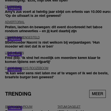
vreemdging: 'Echt, mijn bek viel open'
DE ERFENIS
Amy’s zus voert al twintig jaar strijd om erfenis van 10.000 euro:
'Op de uitvaart is ze niet geweest'
ADVERTORIAL
Praten, lachen én bewegen: dit event doorbreekt het taboe
rondom urineverlies – en jij kunt daarbij zijn
LEKKER SAMENGESTELD
Stiefmoeder Naomi is niet welkom bij verjaardagen: 'Hun
moeder wil niet dat ik er ben'
LIEVE HELEEN
Fred (55): 'Ik vind het moeilijk om meerdere keren klaar te
komen tijdens een vrijpartij'
FLOOR BAKHUYS ROOZEBOOM
'Ik kan weer eens niet laten me af te vragen of ik wel de beste,
braafste burger ben geweest'
TRENDING
MEER
BEDROGEN VROUW
TATUM DAGELET