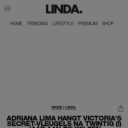
HOME
HOME
TRENDING
TRENDING
LIFESTYLE
LIFESTYLE
PREMIUM
PREMIUM
SHOP
SHOP
MODE
|
LINDA.
ADRIANA LIMA HANGT VICTORIA'S
SECRET-VLEUGELS NA TWINTIG (!)