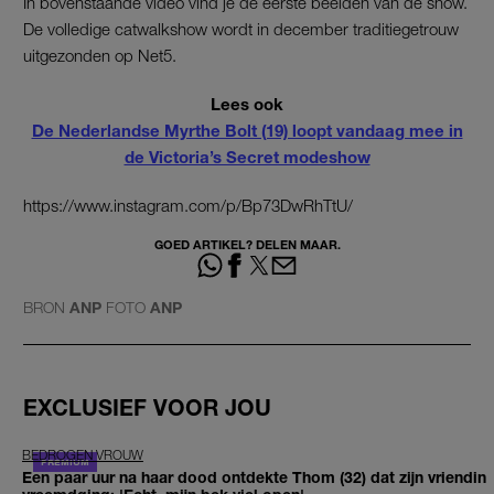
In bovenstaande video vind je de eerste beelden van de show.
De volledige catwalkshow wordt in december traditiegetrouw
uitgezonden op Net5.
Lees ook
De Nederlandse Myrthe Bolt (19) loopt vandaag mee in
de Victoria’s Secret modeshow
https://www.instagram.com/p/Bp73DwRhTtU/
GOED ARTIKEL? DELEN MAAR.
BRON
ANP
FOTO
ANP
EXCLUSIEF VOOR JOU
BEDROGEN VROUW
Een paar uur na haar dood ontdekte Thom (32) dat zijn vriendin