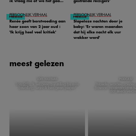
ik vraag me of we het gaan
gestrande reizigers'
redden'
PERSOONLIJK VERHAAL
PERSOONLIJK VERHAAL
Renée geeft borstvoeding aan
Slapeloze nachten door je
haar zoon van 2 jaar oud :
baby: 'Er waren maanden
'Ik krijg heel veel kritiek'
dat hij elke nacht elk uur
wakker werd'
meest gelezen
LOÏS IGLESIAS
PODCAST
Loïs (25): 'Ik wil geen pijnstilling bij mijn
'Moeder worden zonder m
bevalling, want ik ben geen pieper'
Bosman maakt podcast ov
dat steeds veran