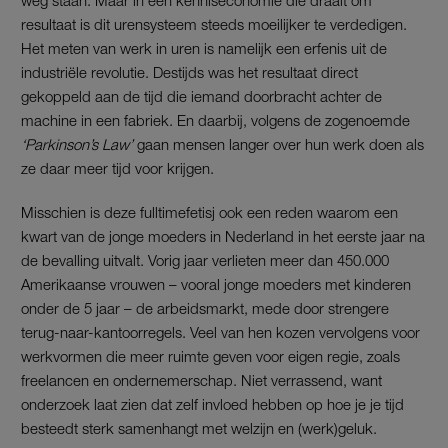
resultaat is dit urensysteem steeds moeilijker te verdedigen.
Het meten van werk in uren is namelijk een erfenis uit de
industriële revolutie. Destijds was het resultaat direct
gekoppeld aan de tijd die iemand doorbracht achter de
machine in een fabriek. En daarbij, volgens de zogenoemde
‘Parkinson’s Law’
gaan mensen langer over hun werk doen als
ze daar meer tijd voor krijgen.
Misschien is deze fulltimefetisj ook een reden waarom een
kwart van de jonge moeders in Nederland in het eerste jaar na
de bevalling uitvalt. Vorig jaar verlieten meer dan 450.000
Amerikaanse vrouwen – vooral jonge moeders met kinderen
onder de 5 jaar – de arbeidsmarkt, mede door strengere
terug-naar-kantoorregels. Veel van hen kozen vervolgens voor
werkvormen die meer ruimte geven voor eigen regie, zoals
freelancen en ondernemerschap. Niet verrassend, want
onderzoek laat zien dat zelf invloed hebben op hoe je je tijd
besteedt sterk samenhangt met welzijn en (werk)geluk.