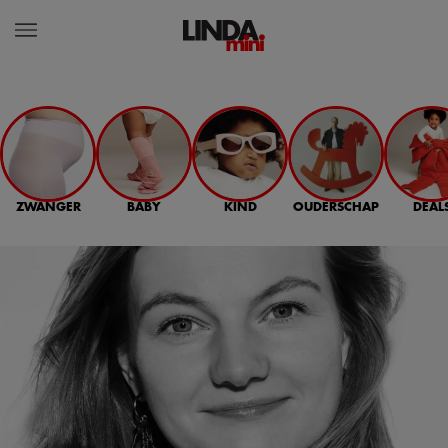
ZWANGER
BABY
KIND
OUDERSCHAP
DEAL