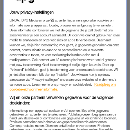
hakken. Mijn tijd is te waardevol geworden om langer over iets
Jouw privacy-instellingen
te doen dan nodig. Een les die ik niet heb geleerd binnen de
kantoormuren, maar die iedere dinsdag wordt herhaald als ik
LINDA., DPG Media en onze
92
advertentiepartners gebruiken cookies om
informatie over je apparaat, locatie, browser en surfgedrag te verzamelen.
met mijn zoontjes (2 jaar en 6 maanden) thuis ben. Die dag
Deze informatie combineren we met de gegevens die je zelf deelt met ons,
staat in het teken van schakelen, onderhandelen, plannen,
zoals wanneer je een account aanmaakt. Dit doen we om het gebruik van onze
improviseren, conflicten oplossen, emoties reguleren en
media te analyseren en onze websites en apps te verbeteren. Daarnaast
kunnen we, als je hier toestemming voor geeft, je gegevens gebruiken om onze
ondertussen zorgen dat iedereen eet, slaapt en min of meer
content, communicatie en aanbod te personaliseren en je relevante
heel blijft. Om 18.00 uur ben ik moe, maar voldaan. Ik laat de
advertenties te tonen, en voor marketingdoeleinden delen met 4
mediapartners. Ook content van 13 externe platformen wordt enkel getoond
keuken achter in een staat van beleg en zak weg in een
met jouw toestemming. Geef toestemming of stel je eigen keuze in. Door op
welverdiend bad met een boek.
Mom is out of office.
"Akkoord" te klikken, geef je toestemming voor onderstaande doeleinden. Wil
je niet alles toestaan, klik dan op “Instellen”. Jouw keuze kun je opnieuw
aanpassen via “Privacy-instellingen” onderaan onze websites of in de menu’s
van onze apps. Lees meer in ons privacy- en cookiebeleid.
Raadpleeg ons
'Niemand vraagt een puber
cookiebeleid voor meer informatie.
wanneer die ‘weer de oude’ is,
waarom verwachten we dat
Wij en onze partners verwerken gegevens voor de volgende
wel van moeders?'
doeleinden:
Informatie op een apparaat opslaan en/of openen. Beperkte gegevens
LEES OOK
gebruiken om advertenties te selecteren. Publieksgroepen begrijpen aan de
hand van statistieken of combinaties van gegevens uit verschillende bronnen.
Profielen aanmaken ten behoeve van gepersonaliseerde advertenties.
Contentprestaties meten. Diensten ontwikkelen en verbeteren. Profielen
gebruiken voor de selectie van gepersonaliseerde advertenties. Beperkte