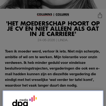
COLUMNS
|
COLUMN
'HET MOEDERSCHAP HOORT OP
JE CV ÉN NIET ALLEEN ALS GAT
IN JE CARRIÈRE'
24-06-2026
|
LINDA.
Toen ik moeder werd, verloor ik iets. Niet mijn scherpte,
ambitie of wil om te werken. Mijn tolerantie voor onzin
verdween. Ik heb minder geduld voor eindeloze
besluitvormingstrajecten, vergaderingen die ook een e-
mail hadden kunnen zijn en diezelfde vergadering die
eindigt met het vreselijke ‘wat verder ter tafel komt’,
waardoor het vaak langer duurt dan nodig.
Sinds ik moeder ben, werk ik veel gerichter. Ik weet wat
belangrijk is en wat niet en ik durf sneller knopen door te