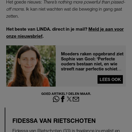
Het goede nieuws:
There’s nothing more powerful than pissed-
off moms.
Ik kan niet wachten wat die beweging in gang gaat
zetten.
Het beste van LINDA. direct in je mail?
Meld je aan voor
onze nieuwsbrief
.
Moeders raken opgebrand ziet
Sophie van Gool: 'Perfecte
ouders bestaan niet, en wie
streeft naar perfectie schiet
per definitie tekort'
LEES OOK
GOED ARTIKEL? DELEN MAAR.
FIDESSA VAN RIETSCHOTEN
Fidessa van Rietschoten (33) is freelance journalist en