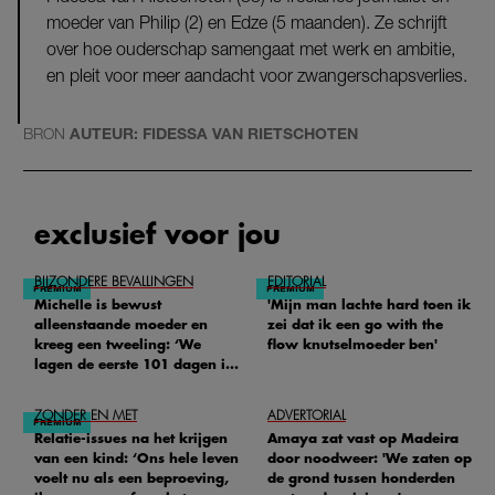
moeder van Philip (2) en Edze (5 maanden). Ze schrijft
over hoe ouderschap samengaat met werk en ambitie,
en pleit voor meer aandacht voor zwangerschapsverlies.
BRON
AUTEUR: FIDESSA VAN RIETSCHOTEN
exclusief voor jou
BIJZONDERE BEVALLINGEN
EDITORIAL
Michelle is bewust
'Mijn man lachte hard toen ik
alleenstaande moeder en
zei dat ik een go with the
kreeg een tweeling: ‘We
flow knutselmoeder ben'
lagen de eerste 101 dagen in
het ziekenhuis’
ZONDER EN MET
ADVERTORIAL
Relatie-issues na het krijgen
Amaya zat vast op Madeira
van een kind: ‘Ons hele leven
door noodweer: 'We zaten op
voelt nu als een beproeving,
de grond tussen honderden