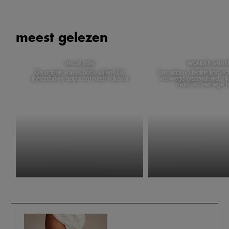
meest gelezen
WIL JE ZIEN
WONDER GEWE
De nagels van je baby vijlen? Dit
Lisa stopt na fertiliteitstraj
(betaalbare) apparaat biedt uitkomst
vanwege gezondheid: ‘Ik
maar sta met lege 