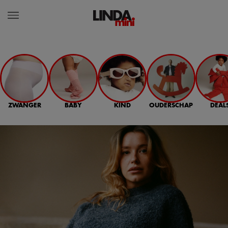
ZWANGER
BABY
KIND
OUDERSCHAP
DEAL