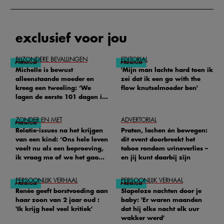
exclusief voor jou
BIJZONDERE BEVALLINGEN
EDITORIAL
Michelle is bewust
'Mijn man lachte hard toen ik
alleenstaande moeder en
zei dat ik een go with the
kreeg een tweeling: ‘We
flow knutselmoeder ben'
lagen de eerste 101 dagen in
het ziekenhuis’
ZONDER EN MET
ADVERTORIAL
Relatie-issues na het krijgen
Praten, lachen én bewegen:
van een kind: ‘Ons hele leven
dit event doorbreekt het
voelt nu als een beproeving,
taboe rondom urineverlies –
ik vraag me of we het gaan
en jij kunt daarbij zijn
redden'
PERSOONLIJK VERHAAL
PERSOONLIJK VERHAAL
Renée geeft borstvoeding aan
Slapeloze nachten door je
haar zoon van 2 jaar oud :
baby: 'Er waren maanden
'Ik krijg heel veel kritiek'
dat hij elke nacht elk uur
wakker werd'