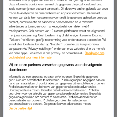
Ik zit met een vriendin op een terras in Amsterdam. Heerlijk,
Deze informatie combineren we met de gegevens die je zelf deelt met ons,
zoals wanneer je een account aanmaakt. Dit doen we om het gebruik van onze
het eerste zonnetje van het jaar schijnt op onze veel te bleke
media te analyseren en onze websites en apps te verbeteren. Daarnaast
schedels en waar we normaal een ijskoud rose’tje zouden
kunnen we, als je hier toestemming voor geeft, je gegevens gebruiken om onze
bestellen, doen we het nu met cola zero (lees: beide zwanger).
content, communicatie en aanbod te personaliseren en je relevante
advertenties te tonen, en voor marketingdoeleinden delen met 4
Mijn vriendin klaagt over hoe belabberd het systeem
mediapartners. Ook content van 13 externe platformen wordt enkel getoond
van het kinderdagverblijf is van haar zoon, terwijl ik pieker over
met jouw toestemming. Geef toestemming of stel je eigen keuze in. Door op
"Akkoord" te klikken, geef je toestemming voor onderstaande doeleinden. Wil
hoe mijn “summer body” er dit jaar uit gaat zien.
je niet alles toestaan, klik dan op “Instellen”. Jouw keuze kun je opnieuw
aanpassen via “Privacy-instellingen” onderaan onze websites of in de menu’s
van onze apps. Lees meer in ons privacy- en cookiebeleid.
Raadpleeg ons
Irene Hin: 'Heel even dacht ik:
cookiebeleid voor meer informatie.
onze vriendschap gaat dit niet
Wij en onze partners verwerken gegevens voor de volgende
overleven'
doeleinden:
Informatie op een apparaat opslaan en/of openen. Beperkte gegevens
LEES OOK
gebruiken om advertenties te selecteren. Publieksgroepen begrijpen aan de
hand van statistieken of combinaties van gegevens uit verschillende bronnen.
Profielen aanmaken ten behoeve van gepersonaliseerde advertenties.
Contentprestaties meten. Diensten ontwikkelen en verbeteren. Profielen
gebruiken voor de selectie van gepersonaliseerde advertenties. Beperkte
Ik denk aan de afgelopen jaren, waarin ik zorgeloos topless
gegevens gebruiken om content te selecteren. Profielen aanmaken ter
personalisatie van content. Profielen gebruiken ter selectie van
rondliep op het strand — trots op mijn zongebruinde borsten
gepersonaliseerde content. De prestaties van advertenties meten.
en mijn platte buik. “Holy, wat een tieten”, zegt m’n vriendin
Derde partijen lijst
ineens, even in de war van mijn nieuwe cupmaat. Hoewel