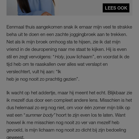
LEES OOK
Eenmaal thuis aangekomen snak ik ernaar mijn veel te strakke
beha uit te doen en een zachte joggingbroek aan te trekken.
Net als ik mijn broek omhoog sta te hijsen, zie ik dat mijn
vriend in de deuropening naar me staat te kijken. Hij is even
stil en zegt vervolgens: “
Holy
, jouw lichaam”, en voordat ik de
tijd heb om te raaskallen over alles wat verslapt en
verslechtert, vult hij aan: “Ik
heb je nog nooit zo prachtig gezien”.
Ik wacht op het addertje, maar hij meent het echt. Blijkbaar zie
ik mezelf dus door een compleet andere lens. Misschien is het
dus helemaal zo erg nog niet, om voor één zomer mijn blik op
wat een “
summer body”
hoort te zijn even los te laten. Want
hoewel ik me misschien nog nooit zo ver van mezelf heb
gevoeld, is mijn lichaam nog nooit zo dicht bij zijn bedoeling
geweest.