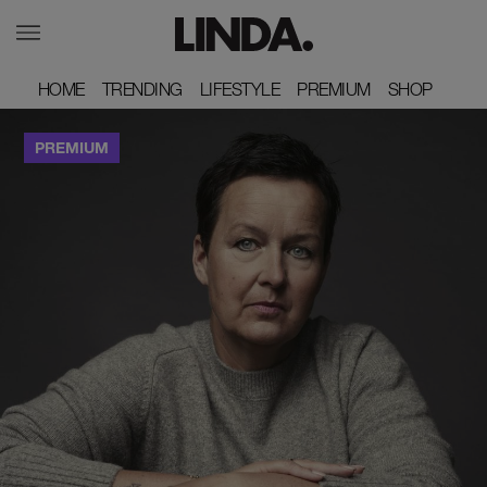
HOME
HOME
TRENDING
TRENDING
LIFESTYLE
LIFESTYLE
PREMIUM
PREMIUM
SHOP
SHOP