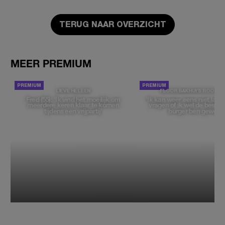
TERUG NAAR OVERZICHT
MEER PREMIUM
LIEVE HELEEN
FLOOR BAKHUYS ROOZE
Fred (55): 'Ik vind het moeilijk om
'Ik kan weer eens niet late
meerdere keren klaar te komen
vragen of ik wel de beste, 
tijdens een vrijpartij'
burger ben geweest