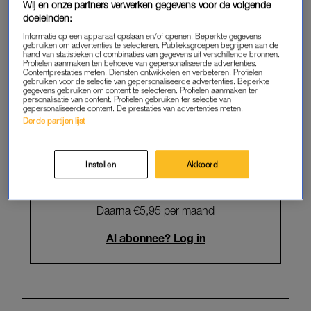
Wij en onze partners verwerken gegevens voor de volgende
Krijg onbeperkt toegang tot alle
doeleinden:
artikelen
Informatie op een apparaat opslaan en/of openen. Beperkte gegevens
gebruiken om advertenties te selecteren. Publieksgroepen begrijpen aan de
hand van statistieken of combinaties van gegevens uit verschillende bronnen.
Lees LINDA.magazine online
Profielen aanmaken ten behoeve van gepersonaliseerde advertenties.
Contentprestaties meten. Diensten ontwikkelen en verbeteren. Profielen
gebruiken voor de selectie van gepersonaliseerde advertenties. Beperkte
Geniet van te gekke winacties en
gegevens gebruiken om content te selecteren. Profielen aanmaken ter
personalisatie van content. Profielen gebruiken ter selectie van
lekkere puzzels
gepersonaliseerde content. De prestaties van advertenties meten.
Derde partijen lijst
Maandelijks opzegbaar
Instellen
Akkoord
START GRATIS MAAND
Daarna €5,95 per maand
Al abonnee? Log in