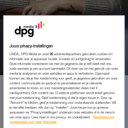
Jouw privacy-instellingen
PORTRETTEN
JE KIND VERLIEZEN NA EEN
LINDA., DPG Media en onze
92
advertentiepartners gebruiken cookies om
VERKEERDE XTC-PIL: ‘DE PIJN
informatie over je apparaat, locatie, browser en surfgedrag te verzamelen.
VAN HET GEMIS WORDT
Deze informatie combineren we met de gegevens die je zelf deelt met ons,
zoals wanneer je een account aanmaakt. Dit doen we om het gebruik van onze
ALLEEN MAAR ERGER'
media te analyseren en onze websites en apps te verbeteren. Daarnaast
kunnen we, als je hier toestemming voor geeft, je gegevens gebruiken om onze
content, communicatie en aanbod te personaliseren en je relevante
advertenties te tonen, en voor marketingdoeleinden delen met 4
mediapartners. Ook content van 13 externe platformen wordt enkel getoond
PREMIUM
met jouw toestemming. Geef toestemming of stel je eigen keuze in. Door op
"Akkoord" te klikken, geef je toestemming voor onderstaande doeleinden. Wil
LEES VERDER MET
je niet alles toestaan, klik dan op “Instellen”. Jouw keuze kun je opnieuw
aanpassen via “Privacy-instellingen” onderaan onze websites of in de menu’s
PREMIUM
van onze apps. Lees meer in ons privacy- en cookiebeleid.
Raadpleeg ons
cookiebeleid voor meer informatie.