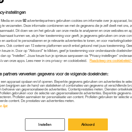
cy-instellingen
 Media en onze
92
advertentiepartners gebruiken cookies om informatie over je apparaat, lo
g te verzamelen. Deze informatie combineren we met de gegevens die je zelf deelt met ons, z
aanmaakt. Dit doen we om het gebruik van onze media te analyseren en onze websites en a
Daarnaast kunnen we, als je hier toestemming voor geeft, je gegevens gebruiken om onze con
 en aanbod te personaliseren en je relevante advertenties te tonen, en voor marketingdoele
ers. Ook content van 13 externe platformen wordt enkel getoond met jouw toestemming. Ge
gen keuze in. Door op "Akkoord" te klikken, geef je toestemming voor onderstaande doeleinden. 
k dan op “Instellen”. Jouw keuze kun je opnieuw aanpassen via “Privacy-instellingen” ondera
u’s van onze apps. Lees meer in ons privacy- en cookiebeleid.
Raadpleeg ons cookiebeleid 
e partners verwerken gegevens voor de volgende doeleinden:
p een apparaat opslaan en/of openen. Beperkte gegevens gebruiken om advertenties te sele
pen begrijpen aan de hand van statistieken of combinaties van gegevens uit verschillende br
 behoeve van gepersonaliseerde advertenties. Contentprestaties meten. Diensten ontwikkel
Profielen gebruiken voor de selectie van gepersonaliseerde advertenties. Beperkte gegeven
lecteren. Profielen aanmaken ter personalisatie van content. Profielen gebruiken ter selectie 
eerde content. De prestaties van advertenties meten.
 lijst
Instellen
Akkoord