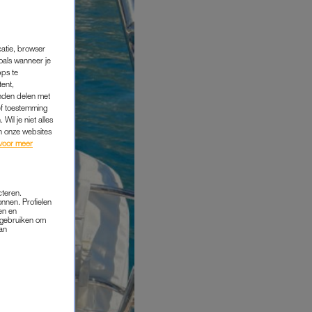
catie, browser
oals wanneer je
pps te
tent,
inden delen met
ef toestemming
Wil je niet alles
an onze websites
voor meer
cteren.
onnen. Profielen
en en
s gebruiken om
van