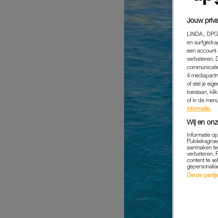
Jouw priva
LINDA., DPG
en surfgedra
een account 
verbeteren. 
communicatie
4 mediapartn
of stel je ei
toestaan, kli
of in de men
informatie.
Wij en onz
Informatie o
Publieksgroe
aanmaken ten
verbeteren. 
content te se
gepersonalis
Derde partijen