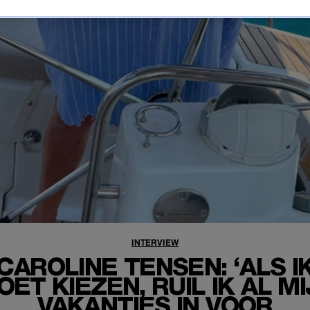
INTERVIEW
CAROLINE TENSEN: ‘ALS I
OET KIEZEN, RUIL IK AL MI
VAKANTIES IN VOOR