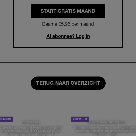
START GRATIS MAAND
Daarna €5,95 per maand
Al abonnee? Log in
TERUG NAAR OVERZICHT
DE ERFENIS
LEKKER SAMENGESTELD
Amy’s zus voert al twintig jaar strijd
Stiefmoeder Naomi is niet welkom b
om erfenis van 10.000 euro: 'Op de
verjaardagen: 'Hun moeder wil nie
uitvaart is ze niet geweest'
dat ik er ben'