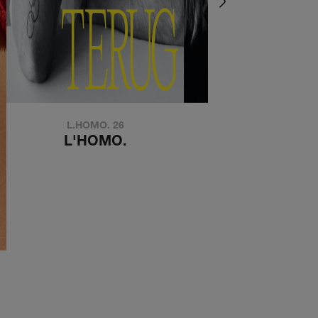
L.HOMO. 26
de kouwe kant
L'HOMO.
DE KOUWE KA