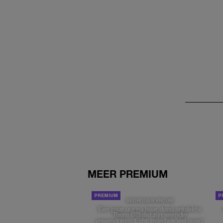
MEER PREMIUM
BEDROGEN VROUW
Een paar uur na haar dood ontdekte
Thom (32) dat zijn vriendin
vreemdging: 'Echt, mijn bek viel open'