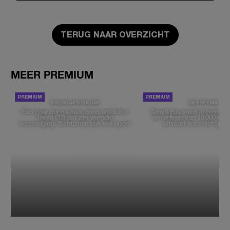
TERUG NAAR OVERZICHT
MEER PREMIUM
BEDROGEN VROUW
DE ERFENIS
Een paar uur na haar dood ontdekte
Amy’s zus voert al twintig ja
Thom (32) dat zijn vriendin
om erfenis van 10.000 euro
vreemdging: 'Echt, mijn bek viel open'
uitvaart is ze niet gew