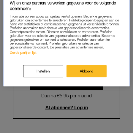
Wij en onze partners verwerken gegevens voor de volgende
doeleinden:
Krijg onbeperkt toegang tot alle
Informatie op een apparaat opslaan en/of openen. Beperkte gegevens
artikelen
gebruiken om advertenties te selecteren. Publieksgroepen begrijpen aan de
hand van statistieken of combinaties van gegevens uit verschillende bronnen.
Profielen aanmaken ten behoeve van gepersonaliseerde advertenties.
Lees LINDA.magazine online
Contentprestaties meten. Diensten ontwikkelen en verbeteren. Profielen
gebruiken voor de selectie van gepersonaliseerde advertenties. Beperkte
gegevens gebruiken om content te selecteren. Profielen aanmaken ter
Geniet van te gekke winacties en
personalisatie van content. Profielen gebruiken ter selectie van
gepersonaliseerde content. De prestaties van advertenties meten.
lekkere puzzels
Derde partijen lijst
Maandelijks opzegbaar
Instellen
Akkoord
START GRATIS MAAND
Daarna €5,95 per maand
Al abonnee? Log in