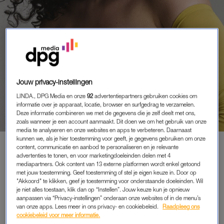
INTERVIEW
Jouw privacy-instellingen
SKY LEMMER (30): ‘IK BEN
LINDA., DPG Media en onze
92
advertentiepartners gebruiken cookies om
GRAAG THEATRAAL IN MIJN
informatie over je apparaat, locatie, browser en surfgedrag te verzamelen.
MANIER VAN KLEDEN,
Deze informatie combineren we met de gegevens die je zelf deelt met ons,
VERTELLEN EN OVERBRENGEN
zoals wanneer je een account aanmaakt. Dit doen we om het gebruik van onze
media te analyseren en onze websites en apps te verbeteren. Daarnaast
VAN EMOTIES’
kunnen we, als je hier toestemming voor geeft, je gegevens gebruiken om onze
content, communicatie en aanbod te personaliseren en je relevante
advertenties te tonen, en voor marketingdoeleinden delen met 4
mediapartners. Ook content van 13 externe platformen wordt enkel getoond
met jouw toestemming. Geef toestemming of stel je eigen keuze in. Door op
PREMIUM
"Akkoord" te klikken, geef je toestemming voor onderstaande doeleinden. Wil
je niet alles toestaan, klik dan op “Instellen”. Jouw keuze kun je opnieuw
LEES VERDER MET
aanpassen via “Privacy-instellingen” onderaan onze websites of in de menu’s
van onze apps. Lees meer in ons privacy- en cookiebeleid.
Raadpleeg ons
PREMIUM
cookiebeleid voor meer informatie.