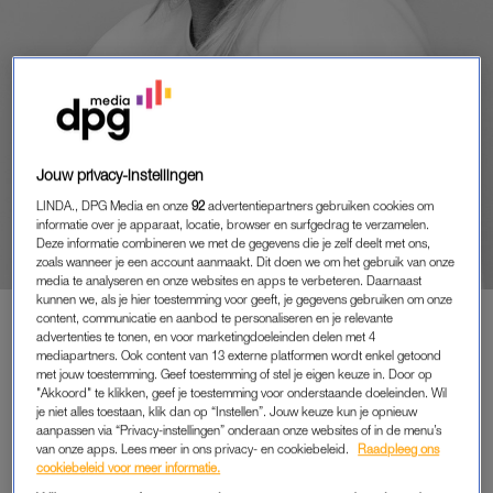
Jouw privacy-instellingen
EDITORIAL
‘SOLO VROUWEN FLOREREN
LINDA., DPG Media en onze
92
advertentiepartners gebruiken cookies om
VAKER DAN SOLO MANNEN’
informatie over je apparaat, locatie, browser en surfgedrag te verzamelen.
Deze informatie combineren we met de gegevens die je zelf deelt met ons,
zoals wanneer je een account aanmaakt. Dit doen we om het gebruik van onze
door
Karin Swerink
media te analyseren en onze websites en apps te verbeteren. Daarnaast
kunnen we, als je hier toestemming voor geeft, je gegevens gebruiken om onze
content, communicatie en aanbod te personaliseren en je relevante
advertenties te tonen, en voor marketingdoeleinden delen met 4
mediapartners. Ook content van 13 externe platformen wordt enkel getoond
PREMIUM
met jouw toestemming. Geef toestemming of stel je eigen keuze in. Door op
LEES VERDER MET
"Akkoord" te klikken, geef je toestemming voor onderstaande doeleinden. Wil
je niet alles toestaan, klik dan op “Instellen”. Jouw keuze kun je opnieuw
PREMIUM
aanpassen via “Privacy-instellingen” onderaan onze websites of in de menu’s
van onze apps. Lees meer in ons privacy- en cookiebeleid.
Raadpleeg ons
cookiebeleid voor meer informatie.