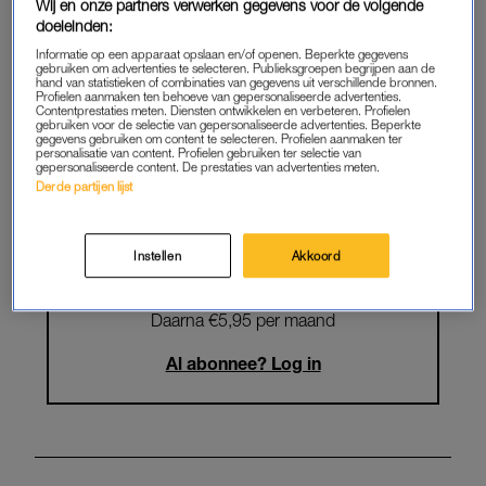
Wij en onze partners verwerken gegevens voor de volgende
Krijg onbeperkt toegang tot alle
doeleinden:
artikelen
Informatie op een apparaat opslaan en/of openen. Beperkte gegevens
gebruiken om advertenties te selecteren. Publieksgroepen begrijpen aan de
Lees LINDA.magazine online
hand van statistieken of combinaties van gegevens uit verschillende bronnen.
Profielen aanmaken ten behoeve van gepersonaliseerde advertenties.
Contentprestaties meten. Diensten ontwikkelen en verbeteren. Profielen
gebruiken voor de selectie van gepersonaliseerde advertenties. Beperkte
Geniet van te gekke winacties en
gegevens gebruiken om content te selecteren. Profielen aanmaken ter
lekkere puzzels
personalisatie van content. Profielen gebruiken ter selectie van
gepersonaliseerde content. De prestaties van advertenties meten.
Derde partijen lijst
Maandelijks opzegbaar
Instellen
Akkoord
START GRATIS MAAND
Daarna €5,95 per maand
Al abonnee? Log in