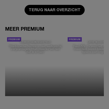
TERUG NAAR OVERZICHT
MEER PREMIUM
LEKKER SAMENGESTELD
LIEVE HELEEN
Stiefmoeder Naomi is niet welkom bij
Fred (55): 'Ik vind het moe
verjaardagen: 'Hun moeder wil niet
meerdere keren klaar t
dat ik er ben'
tijdens een vrijpartij