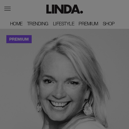
HOME
HOME
TRENDING
TRENDING
LIFESTYLE
LIFESTYLE
PREMIUM
PREMIUM
SHOP
SHOP