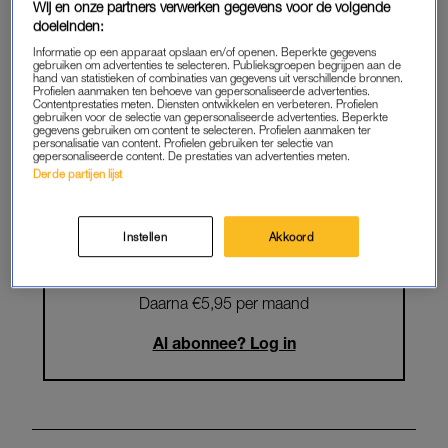
Wij en onze partners verwerken gegevens voor de volgende
Krijg onbeperkt toegang tot alle
doeleinden:
artikelen
Informatie op een apparaat opslaan en/of openen. Beperkte gegevens
gebruiken om advertenties te selecteren. Publieksgroepen begrijpen aan de
hand van statistieken of combinaties van gegevens uit verschillende bronnen.
Lees LINDA.magazine online
Profielen aanmaken ten behoeve van gepersonaliseerde advertenties.
Contentprestaties meten. Diensten ontwikkelen en verbeteren. Profielen
gebruiken voor de selectie van gepersonaliseerde advertenties. Beperkte
Geniet van te gekke winacties en
gegevens gebruiken om content te selecteren. Profielen aanmaken ter
personalisatie van content. Profielen gebruiken ter selectie van
lekkere puzzels
gepersonaliseerde content. De prestaties van advertenties meten.
Derde partijen lijst
Maandelijks opzegbaar
Instellen
Akkoord
START GRATIS MAAND
Daarna €5,95 per maand
Al abonnee? Log in