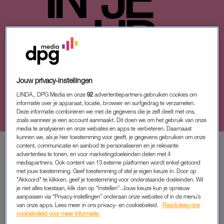
Jouw privacy-instellingen
ACHTERGROND
HANNA (36): ‘IK WIL ME NIET
LINDA., DPG Media en onze
92
advertentiepartners gebruiken cookies om
MEER IN ­BOCHTEN WRINGEN
informatie over je apparaat, locatie, browser en surfgedrag te verzamelen.
OM TE DEALEN MET IEMANDS
Deze informatie combineren we met de gegevens die je zelf deelt met ons,
zoals wanneer je een account aanmaakt. Dit doen we om het gebruik van onze
GRILLEN’
media te analyseren en onze websites en apps te verbeteren. Daarnaast
kunnen we, als je hier toestemming voor geeft, je gegevens gebruiken om onze
content, communicatie en aanbod te personaliseren en je relevante
advertenties te tonen, en voor marketingdoeleinden delen met 4
mediapartners. Ook content van 13 externe platformen wordt enkel getoond
PREMIUM
met jouw toestemming. Geef toestemming of stel je eigen keuze in. Door op
"Akkoord" te klikken, geef je toestemming voor onderstaande doeleinden. Wil
LEES VERDER MET
je niet alles toestaan, klik dan op “Instellen”. Jouw keuze kun je opnieuw
aanpassen via “Privacy-instellingen” onderaan onze websites of in de menu’s
PREMIUM
van onze apps. Lees meer in ons privacy- en cookiebeleid.
Raadpleeg ons
cookiebeleid voor meer informatie.