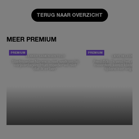
TERUG NAAR OVERZICHT
MEER PREMIUM
LEKKER SAMENGESTELD
LIEVE HELEEN
Stiefmoeder Naomi is niet welkom bij
Fred (55): 'Ik vind het moe
verjaardagen: 'Hun moeder wil niet
meerdere keren klaar t
dat ik er ben'
tijdens een vrijpartij