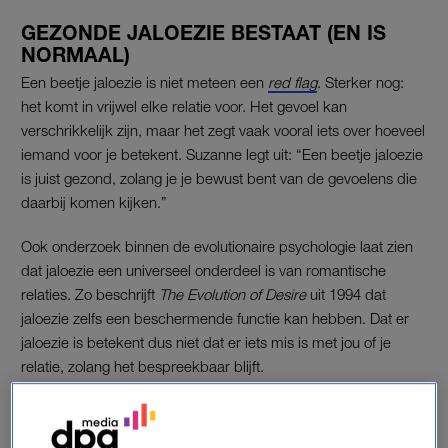
GEZONDE JALOEZIE BESTAAT (EN IS
NORMAAL)
Een beetje jaloezie is niet meteen een
red flag
. Sterker nog:
het komt in vrijwel elke relatie voor. Het gevoel kan
verschrikkelijk zijn, maar het zegt vaak vooral iets over hoeveel
iemand voor je betekent. Suzanne legt uit: “Een beetje jaloezie
is juist gezond, zolang je je bewust bent van de gevoelens die
daarbij komen kijken.”
Ook onderzoek binnen de evolutionaire psychologie laat zien
dat jaloezie een universeel onderdeel is van romantische
relaties. Zo beschrijft
The Evolution of Desire
uit 1994 dat
jaloezie zelfs een beschermende functie kan hebben. Dat er
jaloezie is betekent dus niet dat er iets mis is met jou of je
relatie, zolang het bespreekbaar blijft.
Het verschil zit dus vooral in hoe je ermee omgaat. Maar
gezonde jaloezie kun je gewoon delen, zonder dat het de