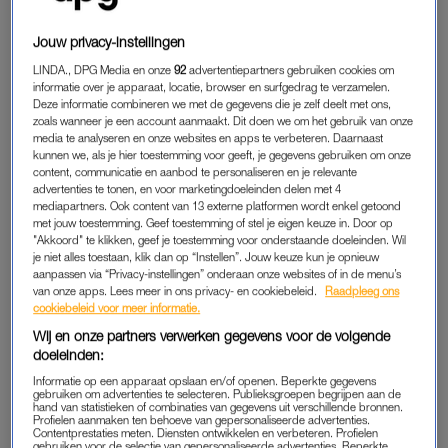
ander beperkt of de relatie onder druk zet.
Jouw privacy-instellingen
LINDA., DPG Media en onze
92
advertentiepartners gebruiken cookies om
WANNEER JALOEZIE ONGEZOND
informatie over je apparaat, locatie, browser en surfgedrag te verzamelen.
WORDT
Deze informatie combineren we met de gegevens die je zelf deelt met ons,
zoals wanneer je een account aanmaakt. Dit doen we om het gebruik van onze
Het wordt pas ingewikkeld als je je
jaloezie
niet meer in de
media te analyseren en onze websites en apps te verbeteren. Daarnaast
hand hebt en het je gedrag gaat sturen. Waar je eerst een
kunnen we, als je hier toestemming voor geeft, je gegevens gebruiken om onze
jaloers gevoel kunt hebben, ontstaat daarna de drang naar
content, communicatie en aanbod te personaliseren en je relevante
advertenties te tonen, en voor marketingdoeleinden delen met 4
controle, wantrouwen of de behoefte om alles te checken.
mediapartners. Ook content van 13 externe platformen wordt enkel getoond
Onzekerheid kan zo veranderen in gedrag dat niet alleen jou
met jouw toestemming. Geef toestemming of stel je eigen keuze in. Door op
"Akkoord" te klikken, geef je toestemming voor onderstaande doeleinden. Wil
onrust geeft, maar ook je relatie onder druk kan zetten.
je niet alles toestaan, klik dan op “Instellen”. Jouw keuze kun je opnieuw
“Wanneer je merkt dat dit gebeurt, wordt jaloezie ongezond;
aanpassen via “Privacy-instellingen” onderaan onze websites of in de menu’s
als je gaat controleren, wantrouwen hebt of dingen gaat
van onze apps. Lees meer in ons privacy- en cookiebeleid.
Raadpleeg ons
cookiebeleid voor meer informatie.
invullen voor de ander zonder dat je het hebt gecheckt met je
Wij en onze partners verwerken gegevens voor de volgende
partner”, zegt Suzanne.
doeleinden:
Informatie op een apparaat opslaan en/of openen. Beperkte gegevens
Denk aan situaties waarin je steeds wil weten waar je partner
gebruiken om advertenties te selecteren. Publieksgroepen begrijpen aan de
is, berichten checkt of snel conclusies trekt zonder een echt
hand van statistieken of combinaties van gegevens uit verschillende bronnen.
Profielen aanmaken ten behoeve van gepersonaliseerde advertenties.
gesprek te hebben. Ook het gevoel dat je niet kunt
Contentprestaties meten. Diensten ontwikkelen en verbeteren. Profielen
gebruiken voor de selectie van gepersonaliseerde advertenties. Beperkte