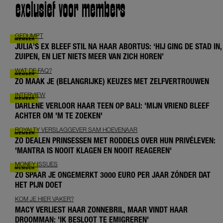
exclusief voor members
GEDUMPT
JULIA’S EX BLEEF STIL NA HAAR ABORTUS: ‘HIJ GING DE STAD IN,
ZUIPEN, EN LIET NIETS MEER VAN ZICH HOREN’
WAT DE FAQ?
ZO MAAK JE (BELANGRIJKE) KEUZES MET ZELFVERTROUWEN
INTERVIEW
DARLENE VERLOOR HAAR TEEN OP BALI: 'MIJN VRIEND BLEEF
ACHTER OM 'M TE ZOEKEN'
ROYALTY VERSLAGGEVER SAM HOEVENAAR
ZO DEALEN PRINSESSEN MET RODDELS OVER HUN PRIVÉLEVEN:
'MANTRA IS NOOIT KLAGEN EN NOOIT REAGEREN'
MONEY ISSUES
ZO SPAAR JE ONGEMERKT 3000 EURO PER JAAR ZÓNDER DAT
HET PIJN DOET
KOM JE HIER VAKER?
MACY VERLIEST HAAR ZONNEBRIL, MAAR VINDT HAAR
DROOMMAN: 'IK BESLOOT TE EMIGREREN'