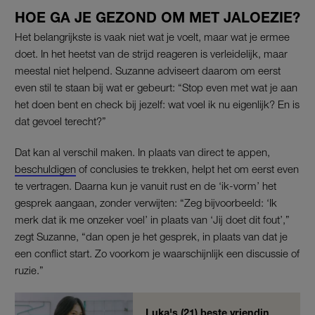
HOE GA JE GEZOND OM MET JALOEZIE?
Het belangrijkste is vaak niet wat je voelt, maar wat je ermee
doet. In het heetst van de strijd reageren is verleidelijk, maar
meestal niet helpend. Suzanne adviseert daarom om eerst
even stil te staan bij wat er gebeurt: “Stop even met wat je aan
het doen bent en check bij jezelf: wat voel ik nu eigenlijk? En is
dat gevoel terecht?”
Dat kan al verschil maken. In plaats van direct te appen,
beschuldigen
of conclusies te trekken, helpt het om eerst even
te vertragen. Daarna kun je vanuit rust en de ‘ik-vorm’ het
gesprek aangaan, zonder verwijten: “Zeg bijvoorbeeld: ‘Ik
merk dat ik me onzeker voel’ in plaats van ‘Jij doet dit fout’,”
zegt Suzanne, “dan open je het gesprek, in plaats van dat je
een conflict start. Zo voorkom je waarschijnlijk een discussie of
ruzie.”
Luka's (21) beste vriendin