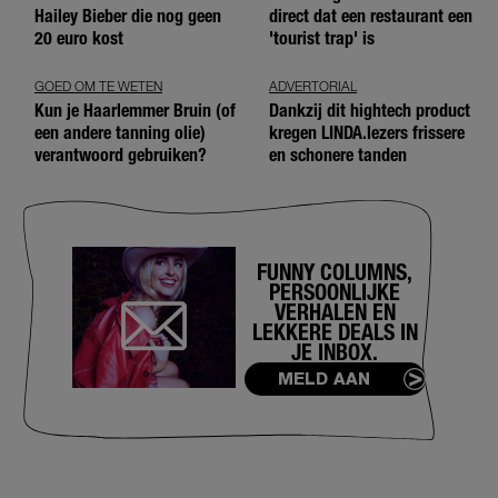
Hailey Bieber die nog geen
direct dat een restaurant een
20 euro kost
'tourist trap' is
GOED OM TE WETEN
ADVERTORIAL
Kun je Haarlemmer Bruin (of
Dankzij dit hightech product
een andere tanning olie)
kregen LINDA.lezers frissere
verantwoord gebruiken?
en schonere tanden
FUNNY COLUMNS,
PERSOONLIJKE
VERHALEN EN
LEKKERE DEALS IN
JE INBOX.
MELD AAN