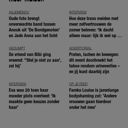
ASJEMENOU
INTERVIEW
Oude foto brengt
Hoe deze trans meiden met
onverwachte band tussen
meer zelfvertrouwen de
Anouk uit 'De Bondgenoten'
zomer beleven: ‘Ik dacht
en Jade Anna aan het licht
alleen maar: lijk ik wel op de
andere meiden?’
GEDUMPT
ADVERTORIAL
De vriend van Bibi ging
Praten, lachen én bewegen:
vreemd: ''Stel je niet zo aan',
dit event doorbreekt het
zei hij'
taboe rondom urineverlies –
en jij kunt daarbij zijn
INTERVIEW
OP JE FEED
Eva was 20 toen haar
Famke Louise is jarenlange
moeder plots overleed: 'Ik
bodyshaming zat: 'Andere
maakte geen keuzes zonder
vrouwen gaan hierdoor
haar'
onder het mes'