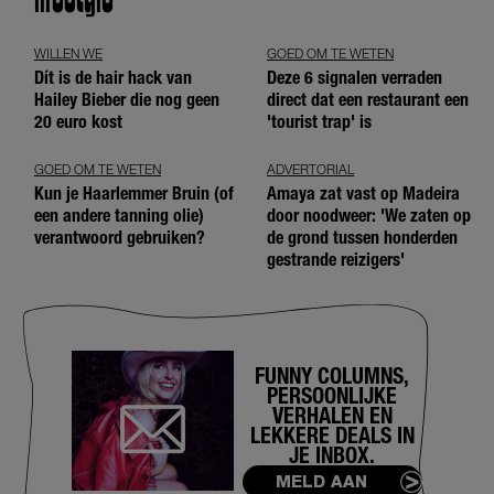
WILLEN WE
GOED OM TE WETEN
Dít is de hair hack van
Deze 6 signalen verraden
Hailey Bieber die nog geen
direct dat een restaurant een
20 euro kost
'tourist trap' is
GOED OM TE WETEN
ADVERTORIAL
Kun je Haarlemmer Bruin (of
Amaya zat vast op Madeira
een andere tanning olie)
door noodweer: 'We zaten op
verantwoord gebruiken?
de grond tussen honderden
gestrande reizigers'
FUNNY COLUMNS,
PERSOONLIJKE
VERHALEN EN
LEKKERE DEALS IN
JE INBOX.
MELD AAN