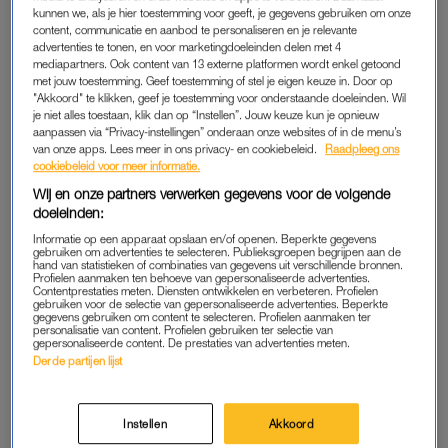
Anna van Borre is dit keer bij Lisa Volkers aangeschoven en
kunnen we, als je hier toestemming voor geeft, je gegevens gebruiken om onze
content, communicatie en aanbod te personaliseren en je relevante
samen pluizen de meiden de media uit: want wat geloven we
advertenties te tonen, en voor marketingdoeleinden delen met 4
nog van wat we online zien? Ze onthullen wat ze doen om
mediapartners. Ook content van 13 externe platformen wordt enkel getoond
met jouw toestemming. Geef toestemming of stel je eigen keuze in. Door op
intelligent over te komen en Lisa vertelt over haar mega
"Akkoord" te klikken, geef je toestemming voor onderstaande doeleinden. Wil
awkward kroeg-confrontatie. Ook is er wéér iemand
je niet alles toestaan, klik dan op “Instellen”. Jouw keuze kun je opnieuw
vreemdgegaan, dus
advice needed
. Oh ja, en Julia Heetman
aanpassen via “Privacy-instellingen” onderaan onze websites of in de menu’s
van onze apps. Lees meer in ons privacy- en cookiebeleid.
Raadpleeg ons
vertelt hoe STOM! ze slavinken vindt.
Interesting
.
cookiebeleid voor meer informatie.
Wij en onze partners verwerken gegevens voor de volgende
Benieuwd? Hieronder luister je de allernieuwste aflevering.
doeleinden:
Informatie op een apparaat opslaan en/of openen. Beperkte gegevens
gebruiken om advertenties te selecteren. Publieksgroepen begrijpen aan de
hand van statistieken of combinaties van gegevens uit verschillende bronnen.
Profielen aanmaken ten behoeve van gepersonaliseerde advertenties.
Contentprestaties meten. Diensten ontwikkelen en verbeteren. Profielen
gebruiken voor de selectie van gepersonaliseerde advertenties. Beperkte
gegevens gebruiken om content te selecteren. Profielen aanmaken ter
personalisatie van content. Profielen gebruiken ter selectie van
gepersonaliseerde content. De prestaties van advertenties meten.
Derde partijen lijst
Instellen
Akkoord