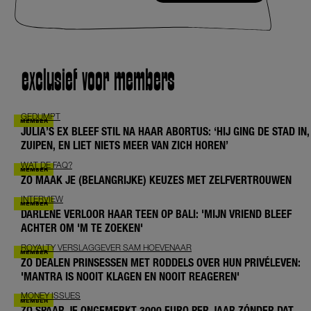
exclusief voor members
GEDUMPT
JULIA’S EX BLEEF STIL NA HAAR ABORTUS: ‘HIJ GING DE STAD IN,
ZUIPEN, EN LIET NIETS MEER VAN ZICH HOREN’
WAT DE FAQ?
ZO MAAK JE (BELANGRIJKE) KEUZES MET ZELFVERTROUWEN
INTERVIEW
DARLENE VERLOOR HAAR TEEN OP BALI: 'MIJN VRIEND BLEEF
ACHTER OM 'M TE ZOEKEN'
ROYALTY VERSLAGGEVER SAM HOEVENAAR
ZO DEALEN PRINSESSEN MET RODDELS OVER HUN PRIVÉLEVEN:
'MANTRA IS NOOIT KLAGEN EN NOOIT REAGEREN'
MONEY ISSUES
ZO SPAAR JE ONGEMERKT 3000 EURO PER JAAR ZÓNDER DAT