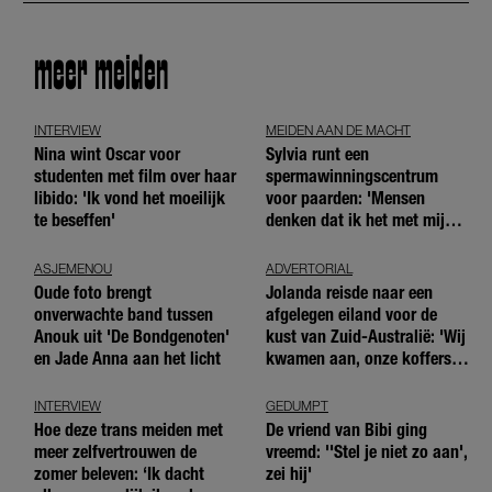
meer meiden
INTERVIEW
MEIDEN AAN DE MACHT
Nina wint Oscar voor
Sylvia runt een
studenten met film over haar
spermawinningscentrum
libido: 'Ik vond het moeilijk
voor paarden: 'Mensen
te beseffen'
denken dat ik het met mijn
blote handen doe'
ASJEMENOU
ADVERTORIAL
Oude foto brengt
Jolanda reisde naar een
onverwachte band tussen
afgelegen eiland voor de
Anouk uit 'De Bondgenoten'
kust van Zuid-Australië: 'Wij
en Jade Anna aan het licht
kwamen aan, onze koffers
niet'
INTERVIEW
GEDUMPT
Hoe deze trans meiden met
De vriend van Bibi ging
meer zelfvertrouwen de
vreemd: ''Stel je niet zo aan',
zomer beleven: ‘Ik dacht
zei hij'