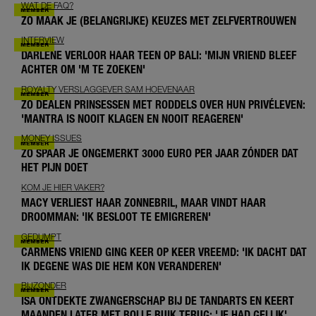
WAT DE FAQ?
ZO MAAK JE (BELANGRIJKE) KEUZES MET ZELFVERTROUWEN
INTERVIEW
DARLENE VERLOOR HAAR TEEN OP BALI: 'MIJN VRIEND BLEEF
ACHTER OM 'M TE ZOEKEN'
ROYALTY VERSLAGGEVER SAM HOEVENAAR
ZO DEALEN PRINSESSEN MET RODDELS OVER HUN PRIVÉLEVEN:
'MANTRA IS NOOIT KLAGEN EN NOOIT REAGEREN'
MONEY ISSUES
ZO SPAAR JE ONGEMERKT 3000 EURO PER JAAR ZÓNDER DAT
HET PIJN DOET
KOM JE HIER VAKER?
MACY VERLIEST HAAR ZONNEBRIL, MAAR VINDT HAAR
DROOMMAN: 'IK BESLOOT TE EMIGREREN'
GEDUMPT
CARMENS VRIEND GING KEER OP KEER VREEMD: 'IK DACHT DAT
IK DEGENE WAS DIE HEM KON VERANDEREN'
BIJZONDER
ISA ONTDEKTE ZWANGERSCHAP BIJ DE TANDARTS EN KEERT
MAANDEN LATER MET BOLLE BUIK TERUG: 'JE HAD GELIJK'