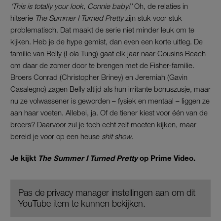
‘This is totally your look, Connie baby!’
Oh, de relaties in
hitserie
The Summer I Turned Pretty
zijn stuk voor stuk
problematisch. Dat maakt de serie niet minder leuk om te
kijken. Heb je de hype gemist, dan even een korte uitleg. De
familie van Belly (Lola Tung) gaat elk jaar naar Cousins Beach
om daar de zomer door te brengen met de Fisher-familie.
Broers Conrad (Christopher Briney) en Jeremiah (Gavin
Casalegno) zagen Belly altijd als hun irritante bonuszusje, maar
nu ze volwassener is geworden – fysiek en mentaal – liggen ze
aan haar voeten. Allebei, ja. Of de tiener kiest voor één van de
broers? Daarvoor zul je toch echt zelf moeten kijken, maar
bereid je voor op een heuse
shit show
.
Je kijkt
The Summer I Turned Pretty
op Prime Video.
Pas de privacy manager instellingen aan om dit
YouTube item te kunnen bekijken.