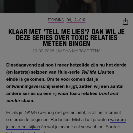
TRENDING
OH, JA JOH?
|
KLAAR MET 'TELL ME LIES'? DAN WIL JE
DEZE SERIES OVER TOXIC RELATIES
METEEN BINGEN
19-02-2026
|
MISHA MARGARITTHA
Dinsdagavond zal nooit meer hetzelfde zijn nu het derde
(en laatste) seizoen van Hulu-serie
Tell Me Lies
ten
einde is gekomen. Om te voorkomen dat je
ontwenningsverschijnselen krijgt, zetten wij een aantal
andere series op een rij waar toxic relaties
front and
center
staan.
En als je
Tell Me Lies
nog niet gezien hebt, is dít het moment
om eraan te beginnen. Redacteur Misha laat je weten
waarom
je het moet kijken
én wat je ervan kunt verwachten. Spoiler: