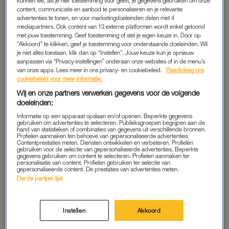
kunnen we, als je hier toestemming voor geeft, je gegevens gebruiken om onze
content, communicatie en aanbod te personaliseren en je relevante
advertenties te tonen, en voor marketingdoeleinden delen met 4
Sex/Life
mediapartners. Ook content van 13 externe platformen wordt enkel getoond
Als je dacht dat Stephen en Lucy een toxic relatie hadden in
met jouw toestemming. Geef toestemming of stel je eigen keuze in. Door op
Tell Me Lies
, dan ben je niet klaar voor de relatie van Billie
"Akkoord" te klikken, geef je toestemming voor onderstaande doeleinden. Wil
je niet alles toestaan, klik dan op “Instellen”. Jouw keuze kun je opnieuw
(Sarah Shahi) en Brad (Adam Demos) in
Sex/Life
. De twee
aanpassen via “Privacy-instellingen” onderaan onze websites of in de menu’s
hebben jarenlang een relatie gehad die allesbehalve gezond
van onze apps. Lees meer in ons privacy- en cookiebeleid.
Raadpleeg ons
cookiebeleid voor meer informatie.
was. Maar elkaar écht loslaten? Ho maar. Op een gegeven
Wij en onze partners verwerken gegevens voor de volgende
moment besluiten ze toch door te gaan met hun eigen levens,
doeleinden:
maar je weet wat ze zeggen over
twin flames
… Dat ze elkaar
Informatie op een apparaat opslaan en/of openen. Beperkte gegevens
altijd terugvinden en dan begint het riedeltje van begin af aan.
gebruiken om advertenties te selecteren. Publieksgroepen begrijpen aan de
hand van statistieken of combinaties van gegevens uit verschillende bronnen.
Profielen aanmaken ten behoeve van gepersonaliseerde advertenties.
Je kijkt
Sex/Life
op Netflix.
Contentprestaties meten. Diensten ontwikkelen en verbeteren. Profielen
gebruiken voor de selectie van gepersonaliseerde advertenties. Beperkte
gegevens gebruiken om content te selecteren. Profielen aanmaken ter
personalisatie van content. Profielen gebruiken ter selectie van
gepersonaliseerde content. De prestaties van advertenties meten.
Pas de privacy manager instellingen aan om dit
Derde partijen lijst
YouTube item te kunnen bekijken.
Instellen
Akkoord