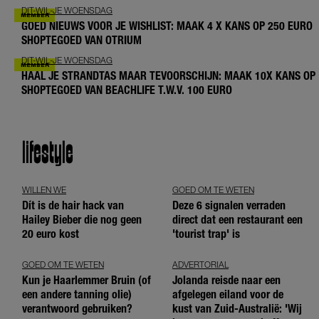
DIT-WIL-JE WOENSDAG
GOED NIEUWS VOOR JE WISHLIST: MAAK 4 X KANS OP 250 EURO
SHOPTEGOED VAN OTRIUM
DIT-WIL-JE WOENSDAG
HAAL JE STRANDTAS MAAR TEVOORSCHIJN: MAAK 10X KANS OP
SHOPTEGOED VAN BEACHLIFE T.W.V. 100 EURO
lifestyle
WILLEN WE
GOED OM TE WETEN
Dít is de hair hack van
Deze 6 signalen verraden
Hailey Bieber die nog geen
direct dat een restaurant een
20 euro kost
'tourist trap' is
GOED OM TE WETEN
ADVERTORIAL
Kun je Haarlemmer Bruin (of
Jolanda reisde naar een
een andere tanning olie)
afgelegen eiland voor de
verantwoord gebruiken?
kust van Zuid-Australië: 'Wij