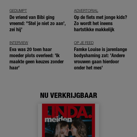
andere meiden?’
GEDUMPT
ADVERTORIAL
De vriend van Bibi ging
Op de fiets met jonge kids?
vreemd: ''Stel je niet zo aan',
Zo wordt het ineens
zei hij'
hartstikke makkelijk
INTERVIEW
OP JE FEED
Eva was 20 toen haar
Famke Louise is jarenlange
moeder plots overleed: 'Ik
bodyshaming zat: 'Andere
maakte geen keuzes zonder
vrouwen gaan hierdoor
haar'
onder het mes'
NU VERKRIJGBAAR