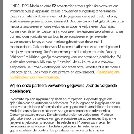
inmiddels te streamen.
LINDA., DPG Media en onze
92
advertentiepartners gebruiken cookies om
informatie over je apparaat, locatie, browser en surfgedrag te verzamelen.
Deze informatie combineren we met de gegevens die je zelf deelt met ons,
zoals wanneer je een account aanmaakt. Dit doen we om het gebruik van onze
‘NOT SUITABLE FOR WORK’
media te analyseren en onze websites en apps te verbeteren. Daarnaast
kunnen we, als je hier toestemming voor geeft, je gegevens gebruiken om onze
Terwijl jouw favoriete series nu – lees: op het moment dat jij
content, communicatie en aanbod te personaliseren en je relevante
eindelijk tijd hebt – een zomerstop inlassen, vult Hulu-serie
Not
advertenties te tonen, en voor marketingdoeleinden delen met 4
mediapartners. Ook content van 13 externe platformen wordt enkel getoond
Suitable for Work
dat gat. We volgen vijf ambitieuze twintigers
met jouw toestemming. Geef toestemming of stel je eigen keuze in. Door op
die hun plek proberen te vinden in het hectische leven van
"Akkoord" te klikken, geef je toestemming voor onderstaande doeleinden. Wil
New York. Van een jonge
investment banker
en een mode-
je niet alles toestaan, klik dan op “Instellen”. Jouw keuze kun je opnieuw
aanpassen via “Privacy-instellingen” onderaan onze websites of in de menu’s
assistent tot een geneeskundestudent met acteerdromen:
van onze apps. Lees meer in ons privacy- en cookiebeleid.
Raadpleeg ons
allemaal zijn ze vastberaden om carrière te maken, maar dat
cookiebeleid voor meer informatie.
blijkt een stuk ingewikkelder dan gedacht. Terwijl zij keihard
Wij en onze partners verwerken gegevens voor de volgende
knokken voor hun plekje in het werkveld en de druk toeneemt,
doeleinden:
moeten ze ook nog tijd zien te vinden voor liefde,
Informatie op een apparaat opslaan en/of openen. Beperkte gegevens
gebruiken om advertenties te selecteren. Publieksgroepen begrijpen aan de
vriendschappen én zichzelf. Het resultaat? Een mix van
hand van statistieken of combinaties van gegevens uit verschillende bronnen.
Profielen aanmaken ten behoeve van gepersonaliseerde advertenties.
awkward situaties, werkdrama en chaos die hoort bij het leven
Contentprestaties meten. Diensten ontwikkelen en verbeteren. Profielen
gebruiken voor de selectie van gepersonaliseerde advertenties. Beperkte
van een
twintiger
.
gegevens gebruiken om content te selecteren. Profielen aanmaken ter
personalisatie van content. Profielen gebruiken ter selectie van
gepersonaliseerde content. De prestaties van advertenties meten.
De maker van de serie is Mindy Kaling, die eerder
Netflix-