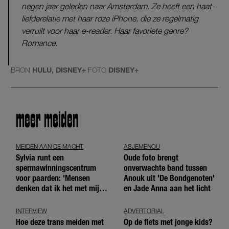
negen jaar geleden naar Amsterdam. Ze heeft een haat-
liefderelatie met haar roze iPhone, die ze regelmatig
verruilt voor haar e-reader. Haar favoriete genre?
Romance.
BRON
HULU, DISNEY+
FOTO
DISNEY+
meer meiden
MEIDEN AAN DE MACHT
ASJEMENOU
Sylvia runt een
Oude foto brengt
spermawinningscentrum
onverwachte band tussen
voor paarden: 'Mensen
Anouk uit 'De Bondgenoten'
denken dat ik het met mijn
en Jade Anna aan het licht
blote handen doe'
INTERVIEW
ADVERTORIAL
Hoe deze trans meiden met
Op de fiets met jonge kids?