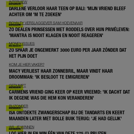
INTERVIEW
DARLENE VERLOOR HAAR TEEN OP BALI: 'MIJN VRIEND BLEEF
ACHTER OM 'M TE ZOEKEN'
ROYALTY VERSLAGGEVER SAM HOEVENAAR
ZO DEALEN PRINSESSEN MET RODDELS OVER HUN PRIVÉLEVEN:
'MANTRA IS NOOIT KLAGEN EN NOOIT REAGEREN'
MONEY ISSUES
ZO SPAAR JE ONGEMERKT 3000 EURO PER JAAR ZÓNDER DAT
HET PIJN DOET
KOM JE HIER VAKER?
MACY VERLIEST HAAR ZONNEBRIL, MAAR VINDT HAAR
DROOMMAN: 'IK BESLOOT TE EMIGREREN'
GEDUMPT
CARMENS VRIEND GING KEER OP KEER VREEMD: 'IK DACHT DAT
IK DEGENE WAS DIE HEM KON VERANDEREN'
BIJZONDER
ISA ONTDEKTE ZWANGERSCHAP BIJ DE TANDARTS EN KEERT
MAANDEN LATER MET BOLLE BUIK TERUG: 'JE HAD GELIJK'
WIL JE WINNEN
LOG HIER IN EN WIN ÉÉN VAN DEZE 275 (!) PRIJZEN