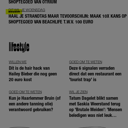
SHOPTEGOED VAN OTRIUM
DIT-WIL-JE WOENSDAG
HAAL JE STRANDTAS MAAR TEVOORSCHIJN: MAAK 10X KANS OP
SHOPTEGOED VAN BEACHLIFE T.W.V. 100 EURO
lifestyle
WILLEN WE
GOED OM TE WETEN
Dít is de hair hack van
Deze 6 signalen verraden
Hailey Bieber die nog geen
direct dat een restaurant een
20 euro kost
'tourist trap' is
GOED OM TE WETEN
WIL JE ZIEN
Kun je Haarlemmer Bruin (of
Tatum Dagelet blikt samen
een andere tanning olie)
met Saskia Weerstand terug
verantwoord gebruiken?
op 'Brutale Meiden': 'Mensen
beledigen was niet leuk
meer'