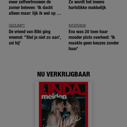
meer zelfvertrouwen de
Zo wordt het ineens
zomer beleven: ‘Ik dacht
hartstikke makkelijk
alleen maar: lijk ik wel op de
andere meiden?’
GEDUMPT
INTERVIEW
De vriend van Bibi ging
Eva was 20 toen haar
vreemd: ''Stel je niet zo aan',
moeder plots overleed: 'Ik
zei hij'
maakte geen keuzes zonder
haar'
NU VERKRIJGBAAR