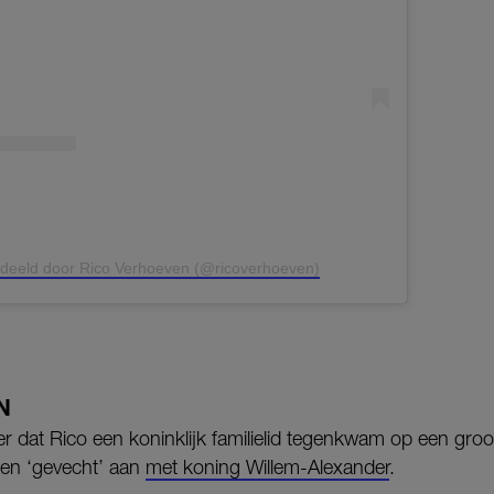
edeeld door Rico Verhoeven (@ricoverhoeven)
N
eer dat Rico een koninklijk familielid tegenkwam op een groo
 een ‘gevecht’ aan
met koning Willem-Alexander
.