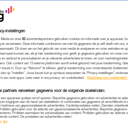
cy-instellingen
 Media en onze
92
advertentiepartners gebruiken cookies om informatie over je apparaat, lo
g te verzamelen. Deze informatie combineren we met de gegevens die je zelf deelt met ons, z
aanmaakt. Dit doen we om het gebruik van onze media te analyseren en onze websites en a
Daarnaast kunnen we, als je hier toestemming voor geeft, je gegevens gebruiken om onze con
 en aanbod te personaliseren en je relevante advertenties te tonen, en voor marketingdoele
ers. Ook content van 13 externe platformen wordt enkel getoond met jouw toestemming. Ge
gen keuze in. Door op "Akkoord" te klikken, geef je toestemming voor onderstaande doeleinden. 
k dan op “Instellen”. Jouw keuze kun je opnieuw aanpassen via “Privacy-instellingen” ondera
u’s van onze apps. Lees meer in ons privacy- en cookiebeleid.
Raadpleeg ons cookiebeleid 
e partners verwerken gegevens voor de volgende doeleinden:
p een apparaat opslaan en/of openen. Beperkte gegevens gebruiken om advertenties te sele
pen begrijpen aan de hand van statistieken of combinaties van gegevens uit verschillende br
 behoeve van gepersonaliseerde advertenties. Contentprestaties meten. Diensten ontwikkel
Profielen gebruiken voor de selectie van gepersonaliseerde advertenties. Beperkte gegeven
TRENDING
KEEPING UP
|
lecteren. Profielen aanmaken ter personalisatie van content. Profielen gebruiken ter selectie 
eerde content. De prestaties van advertenties meten.
RHOEVEN DOET 'ROYAL STARED
 lijst