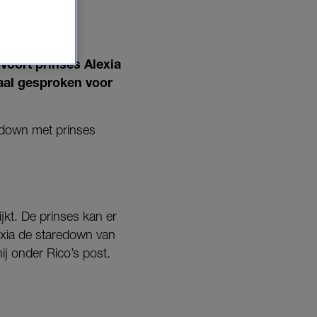
voort prinses Alexia
maal gesproken voor
edown met prinses
jkt. De prinses kan er
lexia de staredown van
ij onder Rico’s post.