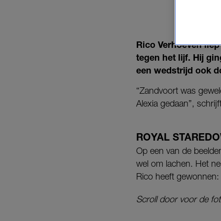
Rico Verhoeven liep
tegen het lijf. Hij 
een wedstrijd ook do
“Zandvoort was geweld
Alexia gedaan”, schrijft
ROYAL STARED
Op een van de beelden 
wel om lachen. Het nee
Rico heeft gewonnen: ‘
Scroll door voor de fo