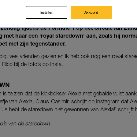
PRINSES ALEXIA
26-08-2024
|
GABY BOTERKOOPER
Instellen
Akkoord
 zondag tijdens de Formule 1 op het Circuit van Zand
ging met haar een ‘royal staredown’ aan, zoals hij nor
et met zijn tegenstander.
ig, veel vrienden gezien en ik heb ook nog een royal star
 Rico bij de foto’s op Insta.
OWN
is te zien dat de kickbokser Alexia met gebalde vuist aanki
fje van Alexia, Claus-Casimir, schrijft op Instagram dat A
Je hebt de staredown niet gewonnen van Alexia!’ schrijft h
to’s van de staredown.