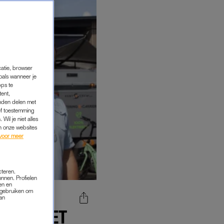
catie, browser
oals wanneer je
pps te
tent,
inden delen met
ef toestemming
Wil je niet alles
an onze websites
voor meer
cteren.
onnen. Profielen
en en
s gebruiken om
van
OWN' MET