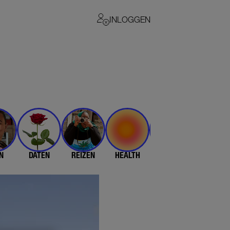
INLOGGEN
N
DATEN
REIZEN
HEALTH
$$$
💄 & 👗