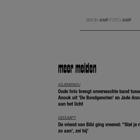
BRON
ANP
FOTO
ANP
meer meiden
ASJEMENOU
Oude foto brengt onverwachte band tuss
Anouk uit 'De Bondgenoten' en Jade Ann
aan het licht
GEDUMPT
De vriend van Bibi ging vreemd: ''Stel je n
zo aan', zei hij'