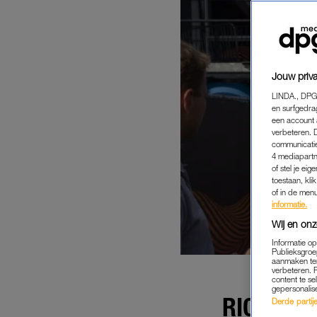
Jouw priva
LINDA., DPG
en surfgedra
een account 
verbeteren. 
communicatie
4 mediapartn
of stel je ei
toestaan, kli
of in de men
informatie.
Wij en onz
Informatie o
Publieksgroe
aanmaken ten
verbeteren. 
content te se
gepersonalis
RICO VE
Derde partijen