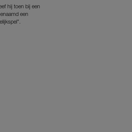
f hij toen bij een
zogenaamd een
lijkspel”.