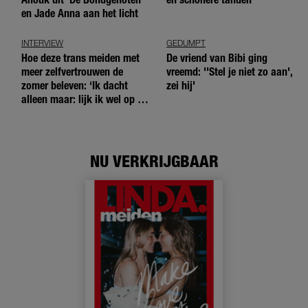
en Jade Anna aan het licht
INTERVIEW
GEDUMPT
Hoe deze trans meiden met
De vriend van Bibi ging
meer zelfvertrouwen de
vreemd: ''Stel je niet zo aan',
zomer beleven: ‘Ik dacht
zei hij'
alleen maar: lijk ik wel op de
andere meiden?’
NU VERKRIJGBAAR