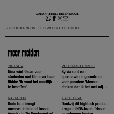
GOED ARTIKEL? DELEN MAAR.
BRON
KRO-NCRV
FOTO
WESSEL DE GROOT
meer meiden
INTERVIEW
MEIDEN AAN DE MACHT
Nina wint Oscar voor
Sylvia runt een
studenten met film over haar
spermawinningscentrum
libido: 'Ik vond het moeilijk
voor paarden: 'Mensen
te beseffen'
denken dat ik het met mijn
blote handen doe'
ASJEMENOU
ADVERTORIAL
Oude foto brengt
Dankzij dit hightech product
onverwachte band tussen
kregen LINDA.lezers frissere
Anouk uit 'De Bondgenoten'
en schonere tanden