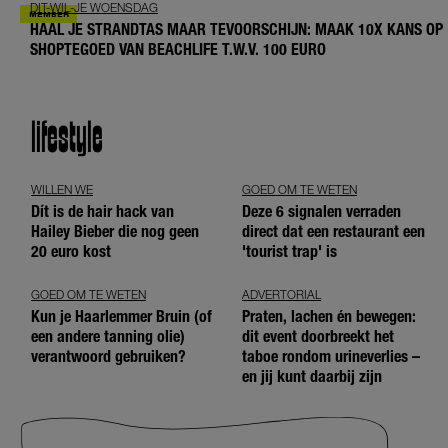
DIT-WIL-JE WOENSDAG
HAAL JE STRANDTAS MAAR TEVOORSCHIJN: MAAK 10X KANS OP
SHOPTEGOED VAN BEACHLIFE T.W.V. 100 EURO
lifestyle
WILLEN WE
GOED OM TE WETEN
Dít is de hair hack van
Deze 6 signalen verraden
Hailey Bieber die nog geen
direct dat een restaurant een
20 euro kost
'tourist trap' is
GOED OM TE WETEN
ADVERTORIAL
Kun je Haarlemmer Bruin (of
Praten, lachen én bewegen:
een andere tanning olie)
dit event doorbreekt het
verantwoord gebruiken?
taboe rondom urineverlies –
en jij kunt daarbij zijn