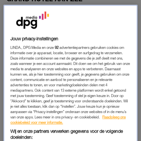
“Het is een serie over klassenverschillen, ambitie en
feminisme”, vertelt Shahine. “Je volgt het verhaal van Sandra,
die na het overlijden van haar man in haar eentje een hotel
probeert te runnen. Ze wil het hotel ombouwen tot dé
bestemming voor de rijken. Sandra heeft twee zoons: Ludwig,
Jouw privacy-instellingen
gespeeld door Joes Brauers, en Heinrich, gespeeld door mij.”
LINDA., DPG Media en onze
92
advertentiepartners gebruiken cookies om
informatie over je apparaat, locatie, browser en surfgedrag te verzamelen.
Deze informatie combineren we met de gegevens die je zelf deelt met ons,
Maar daar blijft het niet bij. “Je volgt ook een armere
zoals wanneer je een account aanmaakt. Dit doen we om het gebruik van onze
vissersfamilie uit Noordwijk, waarvan de dochters in het hotel
media te analyseren en onze websites en apps te verbeteren. Daarnaast
werken. Al die verhalen raken in de serie met elkaar verweven.
kunnen we, als je hier toestemming voor geeft, je gegevens gebruiken om onze
content, communicatie en aanbod te personaliseren en je relevante
Zo ontstaan er bijvoorbeeld ook liefdesrelaties tussen die
advertenties te tonen, en voor marketingdoeleinden delen met 4
verschillende rangen en standen.”
mediapartners. Ook content van 13 externe platformen wordt enkel getoond
met jouw toestemming. Geef toestemming of stel je eigen keuze in. Door op
"Akkoord" te klikken, geef je toestemming voor onderstaande doeleinden. Wil
je niet alles toestaan, klik dan op “Instellen”. Jouw keuze kun je opnieuw
ROL ALS HEINRICH
aanpassen via “Privacy-instellingen” onderaan onze websites of in de menu’s
van onze apps. Lees meer in ons privacy- en cookiebeleid.
Raadpleeg ons
Shahine speelt dus de rol van Heinrich, de jongste zoon van
cookiebeleid voor meer informatie.
Sandra. “Samen met zijn broer studeert hij in Brussel. Hij
Wij en onze partners verwerken gegevens voor de volgende
houdt zich liever bezig met kunst en het leven daar dan met
doeleinden: