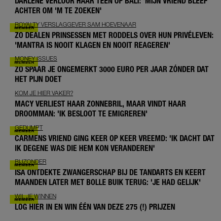
DARLENE VERLOOR HAAR TEEN OP BALI: 'MIJN VRIEND BLEEF
ACHTER OM 'M TE ZOEKEN'
ROYALTY VERSLAGGEVER SAM HOEVENAAR
ZO DEALEN PRINSESSEN MET RODDELS OVER HUN PRIVÉLEVEN:
'MANTRA IS NOOIT KLAGEN EN NOOIT REAGEREN'
MONEY ISSUES
ZO SPAAR JE ONGEMERKT 3000 EURO PER JAAR ZÓNDER DAT
HET PIJN DOET
KOM JE HIER VAKER?
MACY VERLIEST HAAR ZONNEBRIL, MAAR VINDT HAAR
DROOMMAN: 'IK BESLOOT TE EMIGREREN'
GEDUMPT
CARMENS VRIEND GING KEER OP KEER VREEMD: 'IK DACHT DAT
IK DEGENE WAS DIE HEM KON VERANDEREN'
BIJZONDER
ISA ONTDEKTE ZWANGERSCHAP BIJ DE TANDARTS EN KEERT
MAANDEN LATER MET BOLLE BUIK TERUG: 'JE HAD GELIJK'
WIL JE WINNEN
LOG HIER IN EN WIN ÉÉN VAN DEZE 275 (!) PRIJZEN