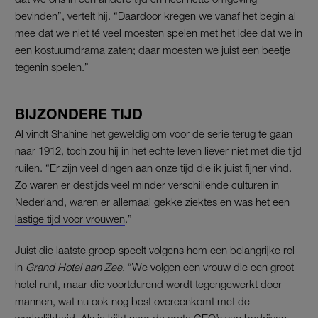
bevinden”, vertelt hij. “Daardoor kregen we vanaf het begin al
mee dat we niet té veel moesten spelen met het idee dat we in
een kostuumdrama zaten; daar moesten we juist een beetje
tegenin spelen.”
BIJZONDERE TIJD
Al vindt Shahine het geweldig om voor de serie terug te gaan
naar 1912, toch zou hij in het echte leven liever niet met die tijd
ruilen. “Er zijn veel dingen aan onze tijd die ik juist fijner vind.
Zo waren er destijds veel minder verschillende culturen in
Nederland, waren er allemaal gekke ziektes en was het een
lastige tijd voor vrouwen
.”
Juist die laatste groep speelt volgens hem een belangrijke rol
in
Grand Hotel aan Zee
. “We volgen een vrouw die een groot
hotel runt, maar die voortdurend wordt tegengewerkt door
mannen, wat nu ook nog best overeenkomt met de
werkelijkheid. Als je kijkt naar de grote CEO’s van bedrijven