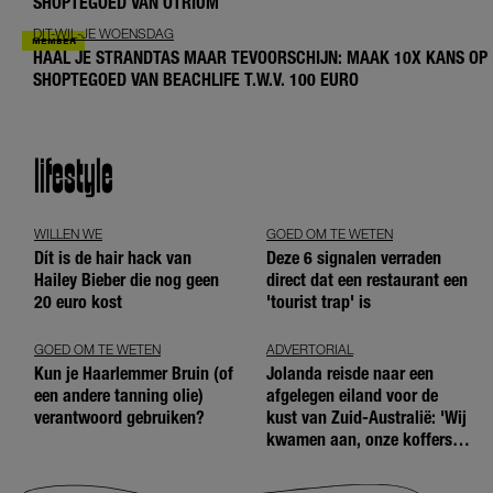
SHOPTEGOED VAN OTRIUM
DIT-WIL-JE WOENSDAG
HAAL JE STRANDTAS MAAR TEVOORSCHIJN: MAAK 10X KANS OP
SHOPTEGOED VAN BEACHLIFE T.W.V. 100 EURO
lifestyle
WILLEN WE
GOED OM TE WETEN
Dít is de hair hack van
Deze 6 signalen verraden
Hailey Bieber die nog geen
direct dat een restaurant een
20 euro kost
'tourist trap' is
GOED OM TE WETEN
ADVERTORIAL
Kun je Haarlemmer Bruin (of
Jolanda reisde naar een
een andere tanning olie)
afgelegen eiland voor de
verantwoord gebruiken?
kust van Zuid-Australië: 'Wij
kwamen aan, onze koffers
niet'