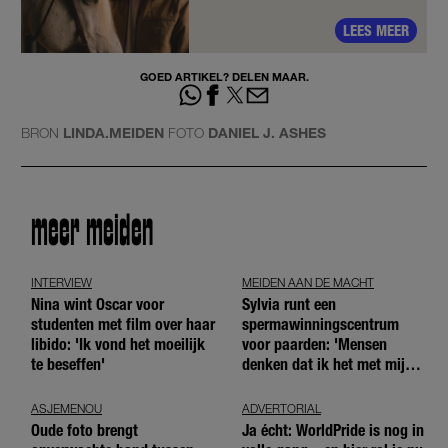
LEES MEER
GOED ARTIKEL? DELEN MAAR.
BRON
LINDA.MEIDEN
FOTO
DANIEL J. ASHES
meer meiden
INTERVIEW
MEIDEN AAN DE MACHT
Nina wint Oscar voor
Sylvia runt een
studenten met film over haar
spermawinningscentrum
libido: 'Ik vond het moeilijk
voor paarden: 'Mensen
te beseffen'
denken dat ik het met mijn
blote handen doe'
ASJEMENOU
ADVERTORIAL
Oude foto brengt
Ja écht: WorldPride is nog in