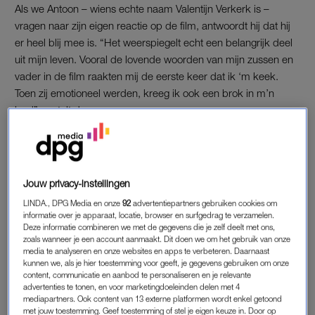
Als we Antoon – wiens echte naam Valentijn Verkerk is –
vragen naar zijn eigen reactie op de film, antwoordt hij dat hij
er heel blij mee is. “Het weerspiegelt echt een belangrijk deel
uit mijn leven. Vooral de lovende woorden van mijn zussen en
vader in de film raakten mij de eerste keer dat ik ‘m keek.
Toen zij emotioneel werden, kreeg ik ook een brok in m’n
keel”, vertelt de zanger.
Ook de scène waarin hij zijn oma uitnodigde op het podium
tijdens een festival in Scheveningen is hem erg bijgebleven. “Ik
was toen zó trots. Ook omdat mijn vader en zussen vooraan in
Jouw privacy-instellingen
het publiek stonden. Het is zo vet om een soort familieportret
LINDA., DPG Media en onze
92
advertentiepartners gebruiken cookies om
terug te zien in de film. Het is echt een hele intieme en
informatie over je apparaat, locatie, browser en surfgedrag te verzamelen.
persoonlijke docu geworden.”
Deze informatie combineren we met de gegevens die je zelf deelt met ons,
zoals wanneer je een account aanmaakt. Dit doen we om het gebruik van onze
media te analyseren en onze websites en apps te verbeteren. Daarnaast
kunnen we, als je hier toestemming voor geeft, je gegevens gebruiken om onze
RELATIE
content, communicatie en aanbod te personaliseren en je relevante
advertenties te tonen, en voor marketingdoeleinden delen met 4
Toch komt er één belangrijk persoon niet in beeld gedurende
mediapartners. Ook content van 13 externe platformen wordt enkel getoond
de film: zijn vriendin. “Ik heb er bewust met
Carmen
voor
met jouw toestemming. Geef toestemming of stel je eigen keuze in. Door op