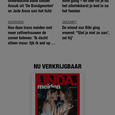
onverwachte band tussen
volle gang – en hier rol je nu
Anouk uit 'De Bondgenoten'
het allerlekkerst je bed in na
en Jade Anna aan het licht
het feesten
INTERVIEW
GEDUMPT
Hoe deze trans meiden met
De vriend van Bibi ging
meer zelfvertrouwen de
vreemd: ''Stel je niet zo aan',
zomer beleven: ‘Ik dacht
zei hij'
alleen maar: lijk ik wel op de
andere meiden?’
NU VERKRIJGBAAR