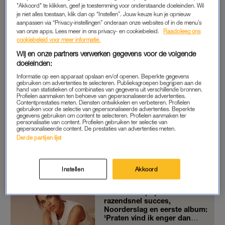
"Akkoord" te klikken, geef je toestemming voor onderstaande doeleinden. Wil
gekozen om haar niet mee te nemen in de film. Ze stond er
je niet alles toestaan, klik dan op “Instellen”. Jouw keuze kun je opnieuw
wel voor open, maar ik wil gewoon dat zij haar eigen leven kan
aanpassen via “Privacy-instellingen” onderaan onze websites of in de menu’s
leiden – zonder dat ze altijd bekend zal staan als ‘de vriendin
van onze apps. Lees meer in ons privacy- en cookiebeleid.
Raadpleeg ons
cookiebeleid voor meer informatie.
van'”, vertelt Antoon. “Toen naar buiten kwam dat wij aan het
Wij en onze partners verwerken gegevens voor de volgende
daten waren, ontplofte het nieuws. Carmen zei: ‘Shit. Als ik nu
doeleinden:
een sollicitatie heb, is dat het eerste wat ze over mij vinden op
Informatie op een apparaat opslaan en/of openen. Beperkte gegevens
Google’.”
gebruiken om advertenties te selecteren. Publieksgroepen begrijpen aan de
hand van statistieken of combinaties van gegevens uit verschillende bronnen.
Profielen aanmaken ten behoeve van gepersonaliseerde advertenties.
Hij omschrijft dat het simpelweg niet goed voelde om het
Contentprestaties meten. Diensten ontwikkelen en verbeteren. Profielen
gebruiken voor de selectie van gepersonaliseerde advertenties. Beperkte
persoonlijke leven van zijn vriendin bij de docu te betrekken.
gegevens gebruiken om content te selecteren. Profielen aanmaken ter
personalisatie van content. Profielen gebruiken ter selectie van
“Tuurlijk, ik date met haar om uiteindelijk te trouwen. Maar stel
gepersonaliseerde content. De prestaties van advertenties meten.
er gebeurt iets, dan zit ze niet in de film. Mijn zus zal
Derde partijen lijst
bijvoorbeeld voor altijd mijn zus blijven, wat er ook gebeurt. Bij
een relatie is dat anders.”
Instellen
Akkoord
Zoë Tauran (25) over
razendsnel succes,
Noorderslag en eerste album:
'Praten vind ik enger dan