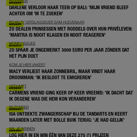
INTERVIEW
DARLENE VERLOOR HAAR TEEN OP BALI: 'MIJN VRIEND BLEEF
ACHTER OM 'M TE ZOEKEN'
ROYALTY VERSLAGGEVER SAM HOEVENAAR
ZO DEALEN PRINSESSEN MET RODDELS OVER HUN PRIVÉLEVEN:
'MANTRA IS NOOIT KLAGEN EN NOOIT REAGEREN'
MONEY ISSUES
ZO SPAAR JE ONGEMERKT 3000 EURO PER JAAR ZÓNDER DAT
HET PIJN DOET
KOM JE HIER VAKER?
MACY VERLIEST HAAR ZONNEBRIL, MAAR VINDT HAAR
DROOMMAN: 'IK BESLOOT TE EMIGREREN'
GEDUMPT
CARMENS VRIEND GING KEER OP KEER VREEMD: 'IK DACHT DAT
IK DEGENE WAS DIE HEM KON VERANDEREN'
BIJZONDER
ISA ONTDEKTE ZWANGERSCHAP BIJ DE TANDARTS EN KEERT
MAANDEN LATER MET BOLLE BUIK TERUG: 'JE HAD GELIJK'
WIL JE WINNEN
LOG HIER IN EN WIN ÉÉN VAN DEZE 275 (!) PRIJZEN