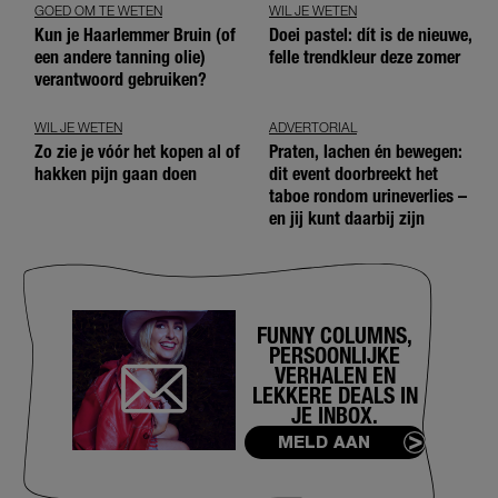
GOED OM TE WETEN
WIL JE WETEN
Kun je Haarlemmer Bruin (of
Doei pastel: dít is de nieuwe,
een andere tanning olie)
felle trendkleur deze zomer
verantwoord gebruiken?
WIL JE WETEN
ADVERTORIAL
Zo zie je vóór het kopen al of
Praten, lachen én bewegen:
hakken pijn gaan doen
dit event doorbreekt het
taboe rondom urineverlies –
en jij kunt daarbij zijn
FUNNY COLUMNS,
PERSOONLIJKE
VERHALEN EN
LEKKERE DEALS IN
JE INBOX.
MELD AAN