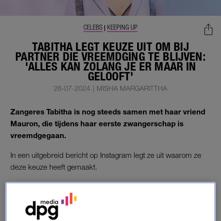
CELEBS
KEEPING UP
|
TABITHA LEGT KEUZE UIT OM BIJ
PARTNER DIE VREEMDGING TE BLIJVEN:
'ALLES KAN ZOLANG JE ER MAAR IN
GELOOFT'
26-07-2024
|
MISHA MARGARITTHA
Zangeres Tabitha is nog steeds samen met haar vriend
Mauron, die tijdens haar eerste zwangerschap is
vreemdgegaan.
In een uitgebreid bericht op Instagram legt ze uit waarom ze
deze keuze heeft gemaakt.
WILSKRACHT
‘”Waarom blijf je bij iemand die vreemd is gegaan? Je houd