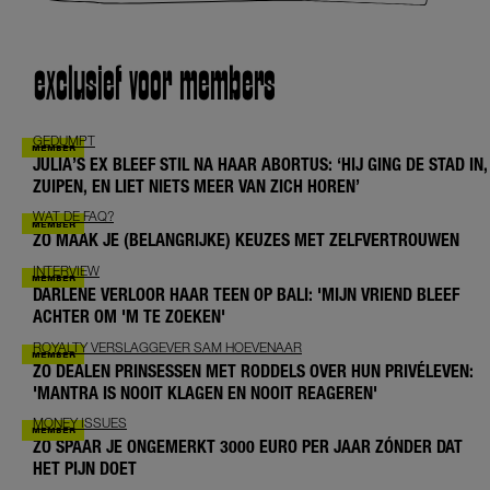
exclusief voor members
GEDUMPT
JULIA’S EX BLEEF STIL NA HAAR ABORTUS: ‘HIJ GING DE STAD IN,
ZUIPEN, EN LIET NIETS MEER VAN ZICH HOREN’
WAT DE FAQ?
ZO MAAK JE (BELANGRIJKE) KEUZES MET ZELFVERTROUWEN
INTERVIEW
DARLENE VERLOOR HAAR TEEN OP BALI: 'MIJN VRIEND BLEEF
ACHTER OM 'M TE ZOEKEN'
ROYALTY VERSLAGGEVER SAM HOEVENAAR
ZO DEALEN PRINSESSEN MET RODDELS OVER HUN PRIVÉLEVEN:
'MANTRA IS NOOIT KLAGEN EN NOOIT REAGEREN'
MONEY ISSUES
ZO SPAAR JE ONGEMERKT 3000 EURO PER JAAR ZÓNDER DAT
HET PIJN DOET