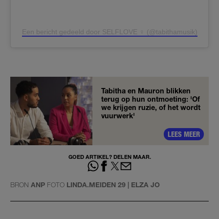
Een bericht gedeeld door SELFLOVE ♀ (@tabithamusik)
Tabitha en Mauron blikken
terug op hun ontmoeting: 'Of
we krijgen ruzie, of het wordt
vuurwerk'
LEES MEER
GOED ARTIKEL? DELEN MAAR.
BRON
ANP
FOTO
LINDA.MEIDEN 29 | ELZA JO