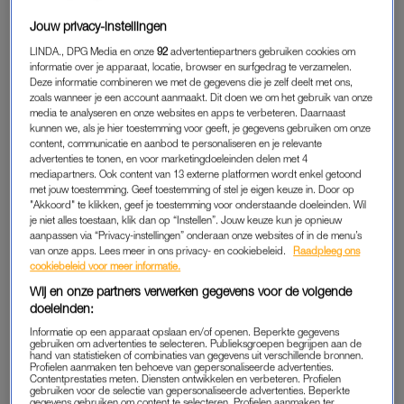
niet van jezelf als je bij hem blijft! Kies voor jezelf en ga bij hem
Jouw privacy-instellingen
weg.” De bovenstaande uitingen zijn slechts het bovenste
laagje van wat ik heb gelezen in de tijd dat gevoelsmatig mijn
LINDA., DPG Media en onze
92
advertentiepartners gebruiken cookies om
informatie over je apparaat, locatie, browser en surfgedrag te verzamelen.
“leven op z’n kop” stond’, begint Tabitha haar verhaal. Volgens
Deze informatie combineren we met de gegevens die je zelf deelt met ons,
de zangeres geloven veel mensen dat problemen zichzelf wel
zoals wanneer je een account aanmaakt. Dit doen we om het gebruik van onze
media te analyseren en onze websites en apps te verbeteren. Daarnaast
oplossen als je gewoon doorgaat. ‘Helaas is dat niet hoe het
kunnen we, als je hier toestemming voor geeft, je gegevens gebruiken om onze
universum werkt. Een bom overleven als koppel en als gezin
content, communicatie en aanbod te personaliseren en je relevante
zit één en al in bereidheid, wilskracht en liefde.’
advertenties te tonen, en voor marketingdoeleinden delen met 4
mediapartners. Ook content van 13 externe platformen wordt enkel getoond
met jouw toestemming. Geef toestemming of stel je eigen keuze in. Door op
Roddelkanaal
Juicechannel
deelde in 2022 dat Mauron was
"Akkoord" te klikken, geef je toestemming voor onderstaande doeleinden. Wil
vreemdgegaan tijdens de eerste zwangerschap van Tabitha.
je niet alles toestaan, klik dan op “Instellen”. Jouw keuze kun je opnieuw
aanpassen via “Privacy-instellingen” onderaan onze websites of in de menu’s
‘Lieve mensen, ik heb geprobeerd nergens op te reageren,
van onze apps. Lees meer in ons privacy- en cookiebeleid.
Raadpleeg ons
maar ook dat stopt de berichtgeving niet’, reageerde de
cookiebeleid voor meer informatie.
zangeres op die geruchten. Ze vroeg haar volgers om hen rust
Wij en onze partners verwerken gegevens voor de volgende
te gunnen, omdat Tabitha net was bevallen. Inmiddels heeft
doeleinden:
het stel twee dochters. Nu bevestigt Tabitha dat Mauron
Informatie op een apparaat opslaan en/of openen. Beperkte gegevens
gebruiken om advertenties te selecteren. Publieksgroepen begrijpen aan de
inderdaad is vreemdgegaan.
hand van statistieken of combinaties van gegevens uit verschillende bronnen.
Profielen aanmaken ten behoeve van gepersonaliseerde advertenties.
Contentprestaties meten. Diensten ontwikkelen en verbeteren. Profielen
gebruiken voor de selectie van gepersonaliseerde advertenties. Beperkte
gegevens gebruiken om content te selecteren. Profielen aanmaken ter