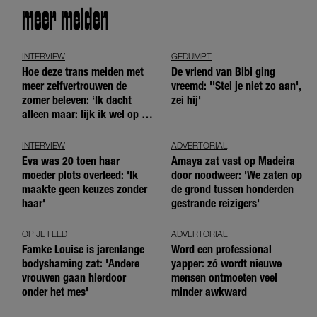
meer meiden
INTERVIEW
GEDUMPT
Hoe deze trans meiden met
De vriend van Bibi ging
meer zelfvertrouwen de
vreemd: ''Stel je niet zo aan',
zomer beleven: ‘Ik dacht
zei hij'
alleen maar: lijk ik wel op de
andere meiden?’
INTERVIEW
ADVERTORIAL
Eva was 20 toen haar
Amaya zat vast op Madeira
moeder plots overleed: 'Ik
door noodweer: 'We zaten op
maakte geen keuzes zonder
de grond tussen honderden
haar'
gestrande reizigers'
OP JE FEED
ADVERTORIAL
Famke Louise is jarenlange
Word een professional
bodyshaming zat: 'Andere
yapper: zó wordt nieuwe
vrouwen gaan hierdoor
mensen ontmoeten veel
onder het mes'
minder awkward