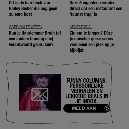
Dít is de hair hack van
Deze 6 signalen verraden
Hailey Bieber die nog geen
direct dat een restaurant een
20 euro kost
'tourist trap' is
GOED OM TE WETEN
ADVERTORIAL
Kun je Haarlemmer Bruin (of
Zin om te bingen? Déze
een andere tanning olie)
(iconische) queer series
verantwoord gebruiken?
verdienen een plek op je
kijklijst
FUNNY COLUMNS,
PERSOONLIJKE
VERHALEN EN
LEKKERE DEALS IN
JE INBOX.
MELD AAN