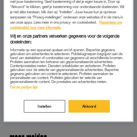
met jouw toestemming. Geef toestemming of stel je eigen keuze in. Door op
Lees LINDA.meiden online
"Akkoord" te klikken, geef je toestemming voor onderstaande doeleinden. Wil
je niet alles toestaan, klik dan op “Instellen”. Jouw keuze kun je opnieuw
Geen gedoe: iedere maand
aanpassen via “Privacy-instellingen” onderaan onze websites of in de menu’s
van onze apps. Lees meer in ons privacy- en cookiebeleid.
Raadpleeg ons
opzegbaar
cookiebeleid voor meer informatie.
Wij en onze partners verwerken gegevens voor de volgende
doeleinden:
START GRATIS
MAAND
Informatie op een apparaat opslaan en/of openen. Beperkte gegevens
gebruiken om advertenties te selecteren. Publieksgroepen begrijpen aan de
hand van statistieken of combinaties van gegevens uit verschillende bronnen.
Profielen aanmaken ten behoeve van gepersonaliseerde advertenties.
Daarna € 2,07 per maand
Contentprestaties meten. Diensten ontwikkelen en verbeteren. Profielen
gebruiken voor de selectie van gepersonaliseerde advertenties. Beperkte
gegevens gebruiken om content te selecteren. Profielen aanmaken ter
AL MEMBER? LOG IN
personalisatie van content. Profielen gebruiken ter selectie van
gepersonaliseerde content. De prestaties van advertenties meten.
Derde partijen lijst
GOED ARTIKEL? DELEN MAAR.
Instellen
Akkoord