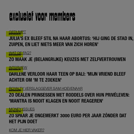
exclusief voor members
GEDUMPT
JULIA’S EX BLEEF STIL NA HAAR ABORTUS: ‘HIJ GING DE STAD IN,
ZUIPEN, EN LIET NIETS MEER VAN ZICH HOREN’
WAT DE FAQ?
ZO MAAK JE (BELANGRIJKE) KEUZES MET ZELFVERTROUWEN
INTERVIEW
DARLENE VERLOOR HAAR TEEN OP BALI: 'MIJN VRIEND BLEEF
ACHTER OM 'M TE ZOEKEN'
ROYALTY VERSLAGGEVER SAM HOEVENAAR
ZO DEALEN PRINSESSEN MET RODDELS OVER HUN PRIVÉLEVEN:
'MANTRA IS NOOIT KLAGEN EN NOOIT REAGEREN'
MONEY ISSUES
ZO SPAAR JE ONGEMERKT 3000 EURO PER JAAR ZÓNDER DAT
HET PIJN DOET
KOM JE HIER VAKER?