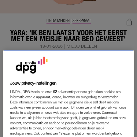
LINDA.MEIDEN
SEKSPRAAT
|
YARA: 'IK BEN LAATST VOOR HET EERST
MET EEN MEISJE NAAR BED GEWEEST'
13-01-2026
|
MILOU DEELEN
MEMBER
LEES VERDER ALS
Jouw privacy-instellingen
MEMBER
LINDA., DPG Media en onze
92
advertentiepartners gebruiken cookies om
informatie over je apparaat, locatie, browser en surfgedrag te verzamelen.
Deze informatie combineren we met de gegevens die je zelf deelt met ons,
zoals wanneer je een account aanmaakt. Dit doen we om het gebruik van onze
Onbeperkt toegang tot alle artikelen
media te analyseren en onze websites en apps te verbeteren. Daarnaast
kunnen we, als je hier toestemming voor geeft, je gegevens gebruiken om onze
De chillste deals: win een e-reader of
content, communicatie en aanbod te personaliseren en je relevante
elektrische fiets
advertenties te tonen, en voor marketingdoeleinden delen met 4
mediapartners. Ook content van 13 externe platformen wordt enkel getoond