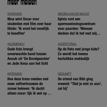
meer meiden
INTERVIEW
MEIDEN AAN DE MACHT
Nina wint Oscar voor
Sylvia runt een
studenten met film over haar
spermawinningscentrum
libido: 'Ik vond het moeilijk
voor paarden: 'Mensen
te beseffen'
denken dat ik het met mijn
blote handen doe'
ASJEMENOU
ADVERTORIAL
Oude foto brengt
Op de fiets met jonge kids?
onverwachte band tussen
Zo wordt het ineens
Anouk uit 'De Bondgenoten'
hartstikke makkelijk
en Jade Anna aan het licht
INTERVIEW
GEDUMPT
Hoe deze trans meiden met
De vriend van Bibi ging
meer zelfvertrouwen de
vreemd: ''Stel je niet zo aan',
zomer beleven: ‘Ik dacht
zei hij'
alleen maar: lijk ik wel op de
andere meiden?’