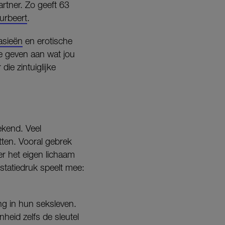
rtner. Zo geeft 63
urbeert
.
asieën
en erotische
 te geven aan wat jou
ie zintuiglijke
rekend. Veel
tten. Vooral gebrek
er het eigen lichaam
estatiedruk speelt mee:
ng in hun seksleven.
heid zelfs de sleutel