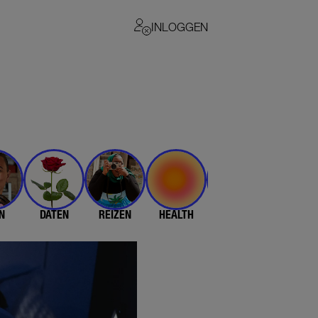
INLOGGEN
N
DATEN
REIZEN
HEALTH
$$$
💄 & 👗