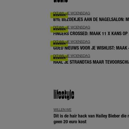
DIT-WIL-JE WOENSDAG
BYE BEZOEKJES AAN DE NAGELSALON: 
DIT-WIL-JE WOENSDAG
FINGERS CROSSED: MAAK 11 X KANS OP 
DIT-WIL-JE WOENSDAG
GOED NIEUWS VOOR JE WISHLIST: MAAK
DIT-WIL-JE WOENSDAG
HAAL JE STRANDTAS MAAR TEVOORSCHIJ
lifestyle
WILLEN WE
Dít is de hair hack van Hailey Bieber die
geen 20 euro kost