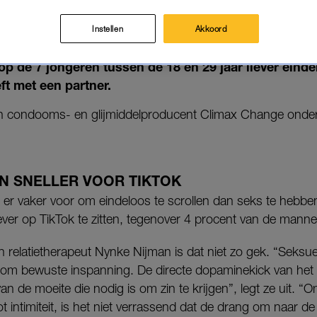
21-05-2026
|
NOOR LUCASSEN
Instellen
Akkoord
r steeds meer Gen Z’ers is die keuze snel gemaakt.
1 op de 7 jongeren tussen de 18 en 29 jaar liever eind
ft met een partner.
van condooms- en glijmiddelproducent Climax Change onde
N SNELLER VOOR TIKTOK
 er vaker voor om eindeloos te scrollen dan seks te hebbe
ever op TikTok te zitten, tegenover 4 procent van de manne
relatietherapeut Nynke Nijman is dat niet zo gek. “Seksuel
gt om bewuste inspanning. De directe dopaminekick van het 
van de moeite die nodig is om zin te krijgen”, legt ze uit. 
 intimiteit, is het niet verrassend dat de drang om naar de t