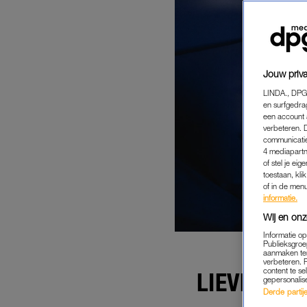
Jouw priva
LINDA., DPG
en surfgedra
een account 
verbeteren. 
communicatie
4 mediapartn
of stel je ei
toestaan, kli
of in de men
informatie.
Wij en onz
Informatie o
Publieksgroe
aanmaken ten
verbeteren. 
content te se
LIEVER TI
gepersonalis
Derde partijen