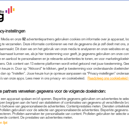
cy-instellingen
 Media en onze
92
advertentiepartners gebruiken cookies om informatie over je apparaat, lo
g te verzamelen. Deze informatie combineren we met de gegevens die je zelf deelt met ons, z
aanmaakt. Dit doen we om het gebruik van onze media te analyseren en onze websites en a
Daarnaast kunnen we, als je hier toestemming voor geeft, je gegevens gebruiken om onze con
 en aanbod te personaliseren en je relevante advertenties te tonen, en voor marketingdoele
ers. Ook content van 13 externe platformen wordt enkel getoond met jouw toestemming. Ge
gen keuze in. Door op "Akkoord" te klikken, geef je toestemming voor onderstaande doeleinden. 
k dan op “Instellen”. Jouw keuze kun je opnieuw aanpassen via “Privacy-instellingen” ondera
u’s van onze apps. Lees meer in ons privacy- en cookiebeleid.
Raadpleeg ons cookiebeleid 
e partners verwerken gegevens voor de volgende doeleinden:
p een apparaat opslaan en/of openen. Beperkte gegevens gebruiken om advertenties te sele
pen begrijpen aan de hand van statistieken of combinaties van gegevens uit verschillende br
SEKS
WAT?!
 behoeve van gepersonaliseerde advertenties. Contentprestaties meten. Diensten ontwikkel
|
Profielen gebruiken voor de selectie van gepersonaliseerde advertenties. Beperkte gegeven
lecteren. Profielen aanmaken ter personalisatie van content. Profielen gebruiken ter selectie 
KTOK DAN SEKS? ZOVEEL GEN Z’
eerde content. De prestaties van advertenties meten.
ERVOOR OM TE SCROLLEN
 lijst