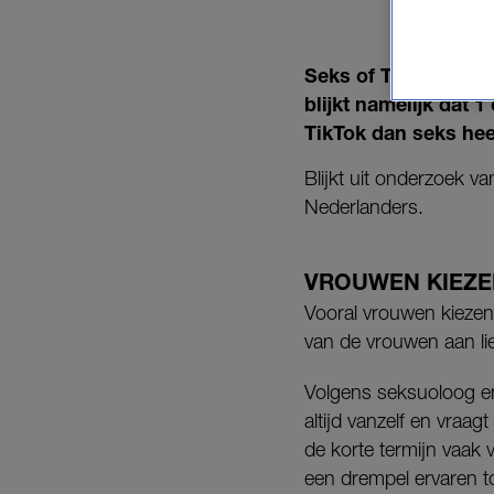
Seks of TikTok? Voo
blijkt namelijk dat 
TikTok dan seks hee
Blijkt uit onderzoek 
Nederlanders.
VROUWEN KIEZE
Vooral vrouwen kiezen
van de vrouwen aan li
Volgens seksuoloog en 
altijd vanzelf en vraa
de korte termijn vaak 
een drempel ervaren tot