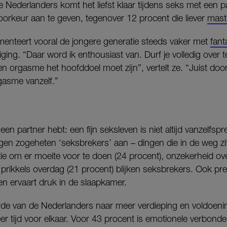
Nederlanders komt het liefst klaar tijdens seks met een pa
oorkeur aan te geven, tegenover 12 procent die liever
mast
enteert vooral de jongere generatie steeds vaker met
fant
ediging. “Daar word ik enthousiast van. Durf je volledig over
 orgasme het hoofddoel moet zijn”, vertelt ze. “Juist door d
gasme vanzelf.”
 een partner hebt: een fijn seksleven is niet altijd vanzelfsp
gen zogeheten ‘seksbrekers’ aan – dingen die in de weg zi
ie om er moeite voor te doen (24 procent), onzekerheid ov
l prikkels overdag (21 procent) blijken seksbrekers. Ook pr
en ervaart druk in de slaapkamer.
rde van de Nederlanders naar meer verdieping en voldoeni
er tijd voor elkaar. Voor 43 procent is emotionele verbonden