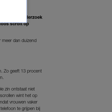
 Uit nieuw onderzoek
eloos scrolt op
r meer dan duizend
n. Zo geeft 13 procent
n.
e zin ontstaat niet
scrollen wint het op
“Omdat vrouwen vaker
elefoon te grijpen bij