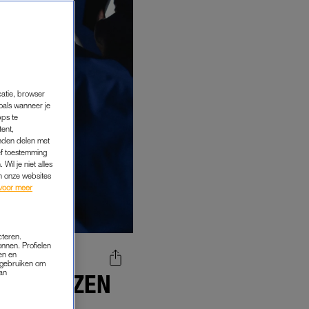
catie, browser
oals wanneer je
pps te
tent,
inden delen met
ef toestemming
Wil je niet alles
an onze websites
voor meer
cteren.
onnen. Profielen
en en
s gebruiken om
van
ERS KIEZEN