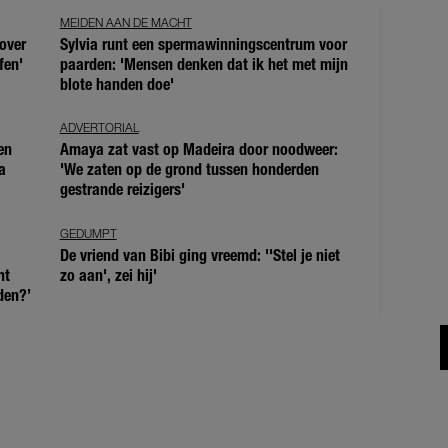
MEIDEN AAN DE MACHT
over
Sylvia runt een spermawinningscentrum voor
fen'
paarden: 'Mensen denken dat ik het met mijn
blote handen doe'
ADVERTORIAL
en
Amaya zat vast op Madeira door noodweer:
a
'We zaten op de grond tussen honderden
gestrande reizigers'
GEDUMPT
De vriend van Bibi ging vreemd: ''Stel je niet
ht
zo aan', zei hij'
den?’